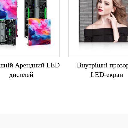
ішній Арендний LED
Внутрішні прозо
дисплей
LED-екран