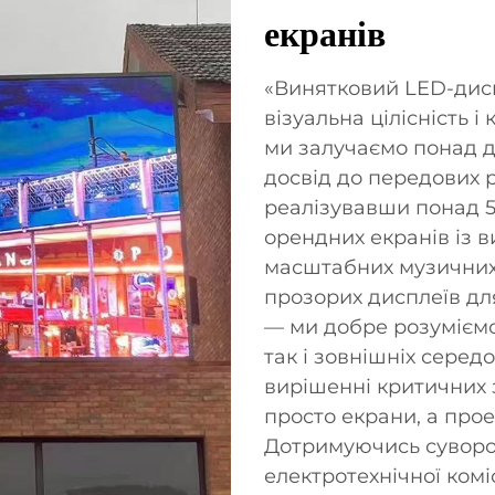
екранів
«Винятковий LED-дисп
візуальна цілісність 
ми залучаємо понад 
досвід до передових р
реалізувавши понад 5
орендних екранів із 
масштабних музичних
прозорих дисплеїв дл
— ми добре розуміємо 
так і зовнішніх сере
вирішенні критичних 
просто екрани, а про
Дотримуючись суворо
електротехнічної коміс