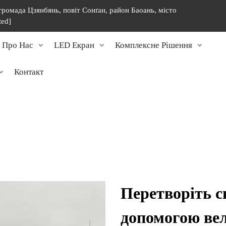
 громада Цзянбянь, повіт Сонґан, район Баоань, місто
ted]
Про Нас
LED Екран
Комплексне Рішення
Контакт
Перетворіть св
допомогою вел