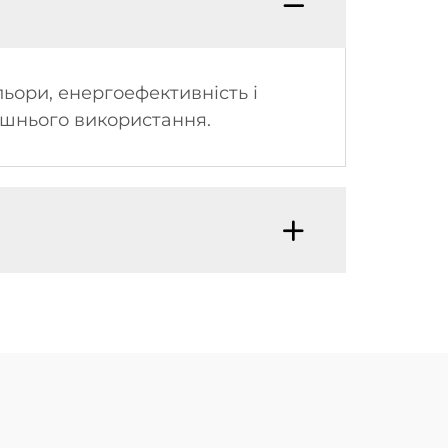
льори, енергоефективність і
нішнього використання.