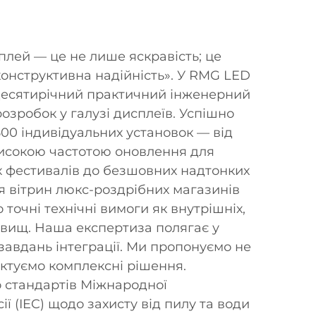
лей — це не лише яскравість; це
і конструктивна надійність». У RMG LED
десятирічний практичний інженерний
озробок у галузі дисплеїв. Успішно
00 індивідуальних установок — від
високою частотою оновлення для
 фестивалів до безшовних надтонких
я вітрин люкс-роздрібних магазинів
точні технічні вимоги як внутрішніх,
довищ. Наша експертиза полягає у
завдань інтеграції. Ми пропонуємо не
ектуємо комплексні рішення.
 стандартів Міжнародної
ії (IEC) щодо захисту від пилу та води