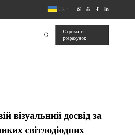
UK
Отримати
розрахунок
ій візуальний досвід за
иких світлодіодних