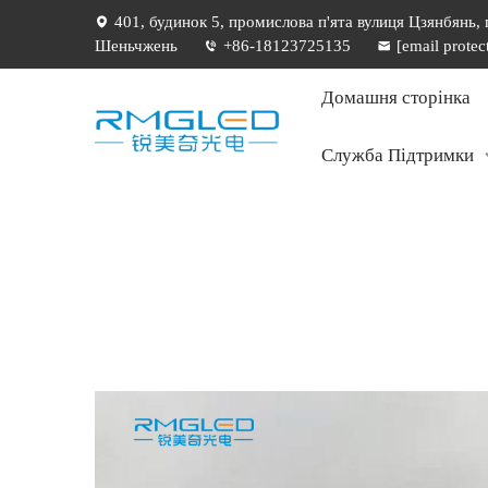
401, будинок 5, промислова п'ята вулиця Цзянбянь,
Шеньчжень
+86-18123725135
[email protec
Домашня сторінка
Служба Підтримки