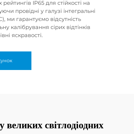
 рейтингів IP65 для стійкості на
уючи провідні у галузі інтегральні
C), ми гарантуємо відсутність
ну калібрування сірих відтінків
івні яскравості.
хунок
 великих світлодіодних