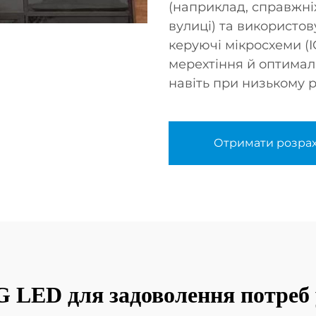
(наприклад, справжніх
вулиці) та використов
керуючі мікросхеми (I
мерехтіння й оптималь
навіть при низькому р
Отримати розра
 LED для задоволення потреб у