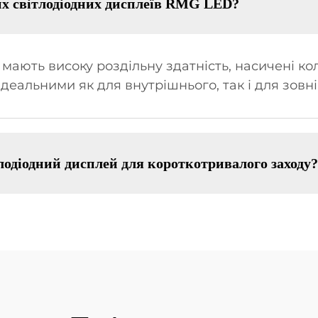
их світлодіодних дисплеїв RMG LED?
 мають високу роздільну здатність, насичені ко
 ідеальними як для внутрішнього, так і для зов
лодіодний дисплей для короткотривалого заходу?