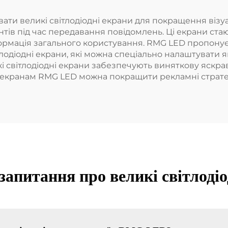
вати великі світлодіодні екрани для покращення візуа
нтів під час передавання повідомлень. Ці екрани ст
нформація загального користування. RMG LED пропонує 
тлодіодні екрани, які можна спеціально налаштувати я
кі світлодіодні екрани забезпечують виняткову яскра
 екранам RMG LED можна покращити рекламні стратегі
апитання про великі світлодіо