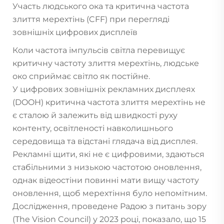
Участь людського ока та критична частота
злиття мерехтінь (CFF) при перегляді
зовнішніх цифрових дисплеїв
Коли частота імпульсів світла перевищує
критичну частоту злиття мерехтінь, людське
око сприймає світло як постійне.
У цифрових зовнішніх рекламних дисплеях
(DOOH) критична частота злиття мерехтінь не
є сталою й залежить від швидкості руху
контенту, освітленості навколишнього
середовища та відстані глядача від дисплея.
Рекламні щити, які не є цифровими, здаються
стабільними з низькою частотою оновлення,
однак відеостіни повинні мати вищу частоту
оновлення, щоб мерехтіння було непомітним.
Дослідження, проведене Радою з питань зору
(The Vision Council) у 2023 році, показало, що 15