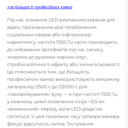
для більшості професійних камер
Під час знімання LED-рекламних екранів для
відео, призначених для телебачення,
соціальних мереж або інфлюєнсер-
маркетингу, частота 1920 Гц часто призводить
до небажаних артефактів під час запису,
зокрема до рухомих чорних смуг,
стробоскопічного ефекту або зміни яскравості.
Це пояснюється тим, що більшість
професійних камер використовують витримку
затвора від 1/500 с до 1/2000 с для
«заморожування» руху — а при частоті 1920 Гц
у кожному циклі оновлення існує ~0,5 мс
«вимкнений» період, коли LED-діоди не
світяться. У цей проміжок часу затвора камера
фіксує відсутність світла. Тестування