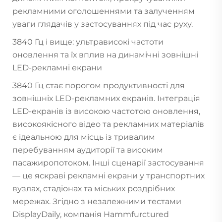
рекламними оголошеннями та залученням
уваги глядачів у застосуваннях під час руху.
3840 Гц і вище: ультрависокі частоти
оновлення та їх вплив на динамічні зовнішні
LED-рекламні екрани
3840 Гц стає порогом продуктивності для
зовнішніх LED-рекламних екранів. Інтеграція
LED-екранів із високою частотою оновлення,
високоякісного відео та рекламних матеріалів
є ідеальною для місць із тривалим
перебуванням аудиторії та високим
пасажиропотоком. Інші сценарії застосування
— це яскраві рекламні екрани у транспортних
вузлах, стадіонах та міських роздрібних
мережах. Згідно з незалежними тестами
DisplayDaily, компанія Hammfurctured