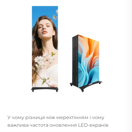
У чому різниця між мерехтінням і чому
важлива частота оновлення LED-екранів