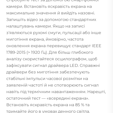
камери. Встановіть яскравість екрана на
максимальне значення й вийдіть назовні.
Запишіть відео за допомогою стандартних
налаштувань камери. Якщо на записі
з’являються рухомі смуги, пульсації або інше
миготіння екрана, ймовірно, частота
оновлення екрана перевищує стандарт IEEE
1789-2015 (> 1920 Гц). Для більш глибокого
аналізу скористайтеся осцилографом, щоб
зафіксувати сигнал драйвера LED. Справжні
драйвери без миготіння забезпечують
стабільні імпульси часової розмітки на
заявленій частоті й не спотворюють сигнал
навіть під термічним навантаженням. Нарешті,
остаточний тест — «всередині екрана».
Встановіть яскравість екрана на 85 % та
тримайте його в умовах денного світла.