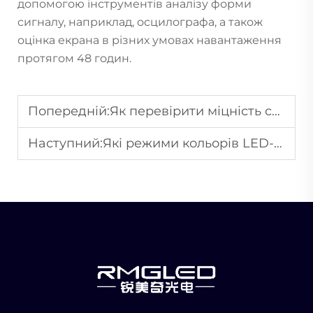
допомогою інструментів аналізу форми
сигналу, наприклад, осцилографа, а також
оцінка екрана в різних умовах навантаження
протягом 48 годин.
Попередній:
Як перевірити міцність світлодіодних стінних панелей перед масовим закупівлем?
Наступний:
Які режими кольорів LED-підлоги для танців є найпопулярнішими на весільних прийомах?