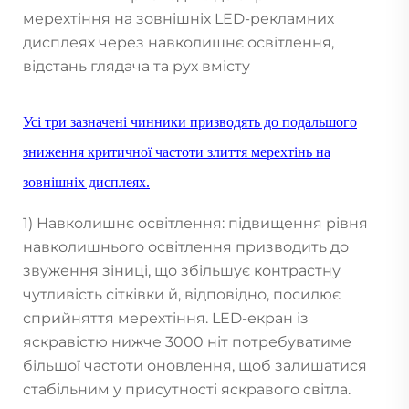
мерехтіння на зовнішніх LED-рекламних
дисплеях через навколишнє освітлення,
відстань глядача та рух вмісту
Усі три зазначені чинники призводять до подальшого
зниження критичної частоти злиття мерехтінь на
зовнішніх дисплеях.
1) Навколишнє освітлення: підвищення рівня
навколишнього освітлення призводить до
звуження зіниці, що збільшує контрастну
чутливість сітківки й, відповідно, посилює
сприйняття мерехтіння. LED-екран із
яскравістю нижче 3000 ніт потребуватиме
більшої частоти оновлення, щоб залишатися
стабільним у присутності яскравого світла.