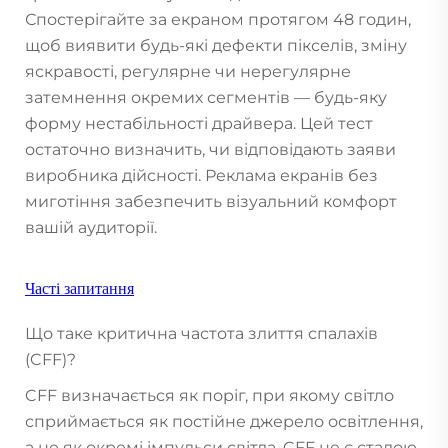
Спостерігайте за екраном протягом 48 годин,
щоб виявити будь-які дефекти пікселів, зміну
яскравості, регулярне чи нерегулярне
затемнення окремих сегментів — будь-яку
форму нестабільності драйвера. Цей тест
остаточно визначить, чи відповідають заяви
виробника дійсності. Реклама екранів без
миготіння забезпечить візуальний комфорт
вашій аудиторії.
Часті запитання
Що таке критична частота злиття спалахів
(CFF)?
CFF визначається як поріг, при якому світло
сприймається як постійне джерело освітлення,
а не як окремі імпульси світла. CFF не є сталою