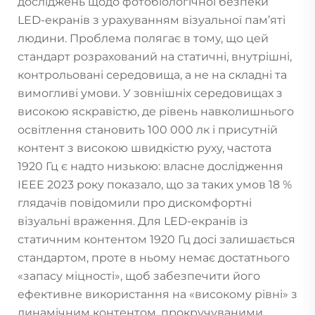
досліджень щодо фотобіологічної безпеки
LED-екранів з урахуванням візуальної пам’яті
людини. Проблема полягає в тому, що цей
стандарт розрахований на статичні, внутрішні,
контрольовані середовища, а не на складні та
вимогливі умови. У зовнішніх середовищах з
високою яскравістю, де рівень навколишнього
освітлення становить 100 000 лк і присутній
контент з високою швидкістю руху, частота
1920 Гц є надто низькою: власне дослідження
IEEE 2023 року показало, що за таких умов 18 %
глядачів повідомили про дискомфортні
візуальні враження. Для LED-екранів із
статичним контентом 1920 Гц досі залишається
стандартом, проте в ньому немає достатнього
«запасу міцності», щоб забезпечити його
ефективне використання на «високому рівні» з
динамічним контентом, прокручуваними