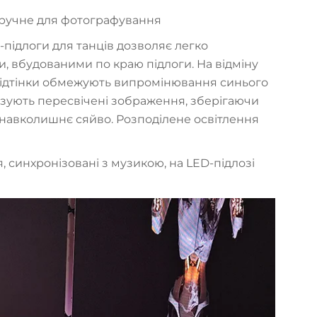
я, зручне для фотографування
-підлоги для танців дозволяє легко
ми, вбудованими по краю підлоги. На відміну
 відтінки обмежують випромінювання синього
імізують пересвічені зображення, зберігаючи
е навколишнє сяйво. Розподілене освітлення
 синхронізовані з музикою, на LED-підлозі