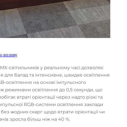
го впливу
MX-світильників у реальному часі дозволяє
я для балад та інтенсивне, швидке освітлення
B-освітлення на основі імпульсного
ж режимами освітлення до 0,5 секунди, що
бігає втраті орієнтації через надто різкі та
імпульсної RGB-системи освітлення заклади
 без жодних скарг щодо втрати орієнтації чи
ачів зросла більш ніж на 40 %.