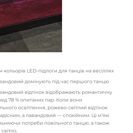
м кольорів LED-підлоги для танців на весіллях
авандовий домінують під час першого танцю
авандовий відтінок відображають романтичну
ед 78 % опитаних пар. Коли вони
ьного освітлення, рожево-світлий відтінок
дісним, а лавандовий — спокійним. Ці м’які
ольняючи потреби повільного танцю, а також
світло.