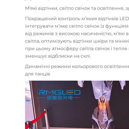
М’які відтінки, світло свічок та освітленн
Покращений контроль м’яких відтінків LED
інтегрувати м’яке світло свічок із функція
від режимів з високою насиченістю, м’які
світла, оптимізують відтінки шкіри та мін
при цьому атмосферу світла свічок і тепл
зменшує відблиски на склі.
Динамічні режими кольорового освітлення,
для танців