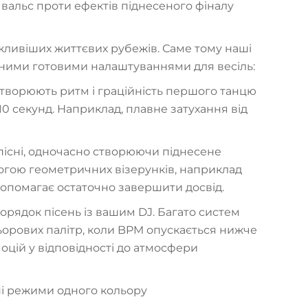
 вальс проти ефектів піднесеного фіналу
жливіших життєвих рубежів. Саме тому наші
ьними готовими налаштуваннями для весіль:
дтворюють ритм і граційність першого танцю
0 секунд. Наприклад, плавне затухання від
пісні, одночасно створюючи піднесене
огою геометричних візерунків, наприклад
допомагає остаточно завершити досвід.
рядок пісень із вашим DJ. Багато систем
ьорових палітр, коли BPM опускається нижче
цій у відповідності до атмосфери
тні режими одного кольору