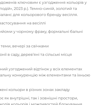
одоженів ключовим є узгодження кольорів у
дій», 2023 р.). Темно-синій, золотий та
аланс для кольорового бренду весілля.
застосування на весіллі
рийоми у чорному фраку, формальні бальні
теми, вечері за свічками
ї в саду, дерев’яні та сільські місця
ий узгоджений відтінок у всіх елементах
уальну конкуренцію між елементами та їхньою
ені кольори в різних зонах закладу
є як внутрішні, так і зовнішні простори,
кодів кольорів і можливостей блокування