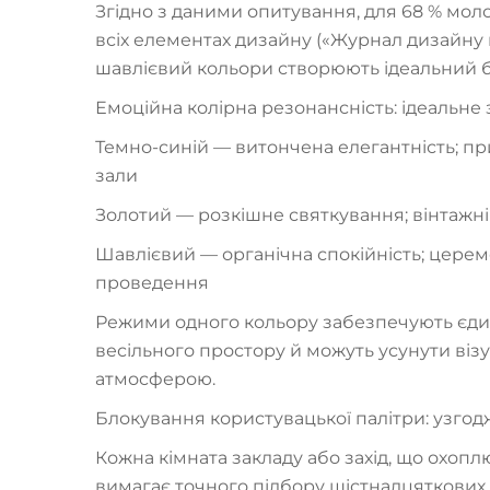
Згідно з даними опитування, для 68 % мол
всіх елементах дизайну («Журнал дизайну по
шавлієвий кольори створюють ідеальний б
Емоційна колірна резонансність: ідеальне 
Темно-синій — витончена елегантність; п
зали
Золотий — розкішне святкування; вінтажні 
Шавлієвий — органічна спокійність; церемоні
проведення
Режими одного кольору забезпечують єдин
весільного простору й можуть усунути віз
атмосферою.
Блокування користувацької палітри: узгодж
Кожна кімната закладу або захід, що охоплю
вимагає точного підбору шістнадцяткових 