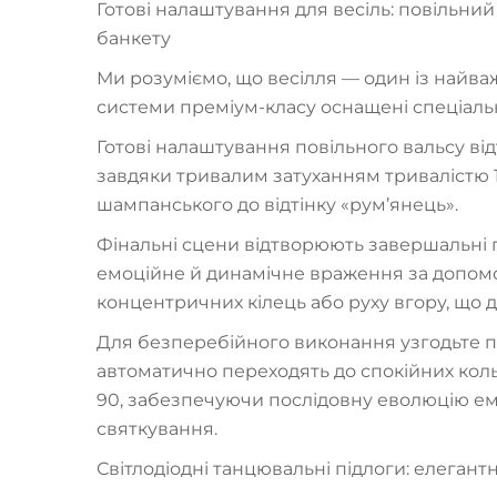
Готові налаштування для весіль: повільний
банкету
Ми розуміємо, що весілля — один із найва
системи преміум-класу оснащені спеціал
Готові налаштування повільного вальсу ві
завдяки тривалим затуханням тривалістю 1
шампанського до відтінку «рум’янець».
Фінальні сцени відтворюють завершальні 
емоційне й динамічне враження за допом
концентричних кілець або руху вгору, що 
Для безперебійного виконання узгодьте по
автоматично переходять до спокійних кол
90, забезпечуючи послідовну еволюцію емо
святкування.
Світлодіодні танцювальні підлоги: елеган