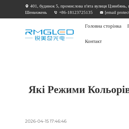
401, будинок 5, промислова п'ята вулиця Цзянбянь,
Шеньчжень
+86-18123725135
[email protec
Головна сторінка
Контакт
Які Режими Кольорі
2026-04-15 17:46:46