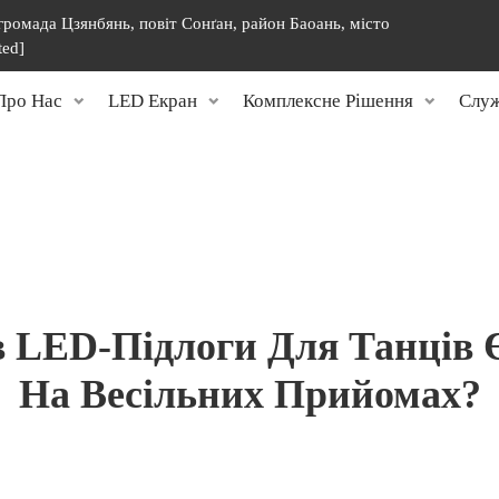
 громада Цзянбянь, повіт Сонґан, район Баоань, місто
ted]
Про Нас
LED Екран
Комплексне Рішення
Служ
в LED-Підлоги Для Танців
На Весільних Прийомах?