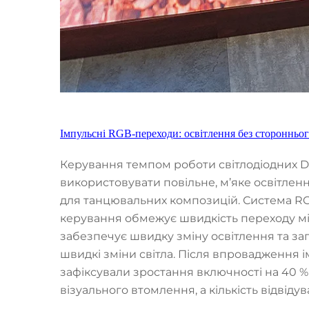
Імпульсні RGB-переходи: освітлення без сторонньо
Керування темпом роботи світлодіодних D
використовувати повільне, м’яке освітленн
для танцювальних композицій. Система RG
керування обмежує швидкість переходу мі
забезпечує швидку зміну освітлення та запо
швидкі зміни світла. Після впровадження 
зафіксували зростання включності на 40 %
візуального втомлення, а кількість відвідув