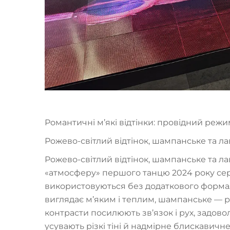
Романтичні м’які відтінки: провідний режи
Рожево-світлий відтінок, шампанське та л
Рожево-світлий відтінок, шампанське та л
«атмосферу» першого танцю 2024 року сер
використовуються без додаткового формал
виглядає м’яким і теплим, шампанське — ра
контрасти посилюють зв’язок і рух, задов
усувають різкі тіні й надмірне блискавичне 