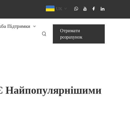
UK
ба Підтримки
Отримати
розрахунок
 Є Найпопулярнішими