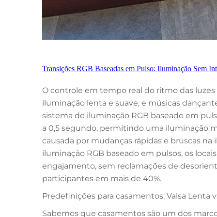
Transições RGB Baseadas em Pulso: Iluminação Sem Int
O controle em tempo real do ritmo das luz
iluminação lenta e suave, e músicas dançant
sistema de iluminação RGB baseado em pulsos
a 0,5 segundo, permitindo uma iluminação m
causada por mudanças rápidas e bruscas na 
iluminação RGB baseado em pulsos, os loca
engajamento, sem reclamações de desorienta
participantes em mais de 40%.
Predefinições para casamentos: Valsa Lenta v
Sabemos que casamentos são um dos marcos p