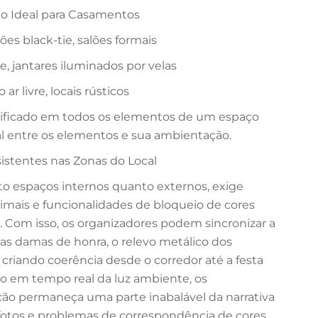
o Ideal para Casamentos
es black-tie, salões formais
, jantares iluminados por velas
ar livre, locais rústicos
ificado em todos os elementos de um espaço
l entre os elementos e sua ambientação.
istentes nas Zonas do Local
nto espaços internos quanto externos, exige
mais e funcionalidades de bloqueio de cores
 Com isso, os organizadores podem sincronizar a
as damas de honra, o relevo metálico dos
 criando coerência desde o corredor até a festa
o em tempo real da luz ambiente, os
ção permaneça uma parte inabalável da narrativa
s fotos e problemas de correspondência de cores.