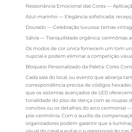
Ressonância Emocional das Cores — Aplicaçã
Azul-marinho — Elegância sofisticada: recepçõ
Dourado — Celebração luxuosa: temas vintage
Sálvia — Tranquilidade orgânica: cerimônias ao 
Os modos de cor única fornecem um tom un
nupcial e podem eliminar a competição visua
Bloqueio Personalizado da Paleta: Cores Cons
Cada sala do local, ou evento que abranja ta
correspondência precisa de códigos hexadeci
que os sistemas avançados de LED oferecem.
tonalidade do piso de dança com as roupas d
convites ou os detalhes do arco cerimonial —
pós-cerimônia. Com o auxílio da compensaçã
organizadores podem garantir que a ilumina
visual do casal e evitar o superexposição na