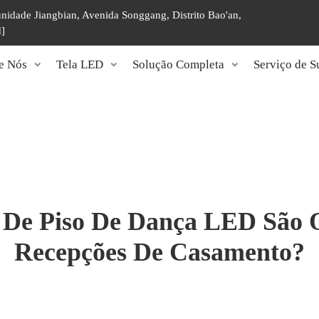
unidade Jiangbian, Avenida Songgang, Distrito Bao'an,
d]
e Nós
Tela LED
Solução Completa
Serviço de S
 De Piso De Dança LED São O
Recepções De Casamento?