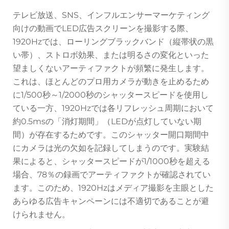
テレビ放送、SNS、インフルエンサーマーケティング
向けの動画でLED広告スクリーンを撮影する際、
1920Hzでは、ローリングブラックバンド（縦帯状の黒
い帯）、ストロボ効果、または明るさの変化といった
望ましくないアーティファクトが頻繁に発生します。
これは、ほとんどのプロ用カメラが動きを止めるため
に1/500秒～1/2000秒のシャッタースピードを使用し
ている一方、1920Hzでは各リフレッシュ周期において
約0.5msの「消灯期間」（LEDが点灯していない期
間）が存在するためです。このシャッター開口期間中
にカメラは光の欠如を記録してしまうのです。実験結
果によると、シャッタースピードが1/1000秒を超える
場合、78％の録画でアーティファクトが確認されてい
ます。このため、1920Hzはメディア撮影を主眼とした
あらゆる広告キャンペーンには不適切であることが避
けられません。