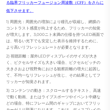
る臨界フリッカーフュージョン周波数（CFF）をさらに
低下させます。
1) 周囲光：周囲光の増加により瞳孔が収縮し、網膜の
コントラスト感度が向上するため、フリッカーの知覚
が増大します。3,000ニト未満の仕様を持つLED画面で
は、明るい光下でも安定した表示を維持するために、
より高いリフレッシュレートが必要となります。
2) 視聴距離：屋外LEDディスプレイのサイズが大き
く、ピクセルサイズも大きい場合、ピクセルピッチの
大きさおよび視野角における観察距離の増大に起因し
て、不均一なリフレッシュが生じ、その結果としてフ
リッカーが知覚されます。
3) コンテンツの動き：スクロールするテキスト、高速
で動く動画、またはライブスポーツやイベント中継な
どの場合、特にフレーム間のギャップにおいてフリッ
カーがより顕著になります。これは、ディスプレイの