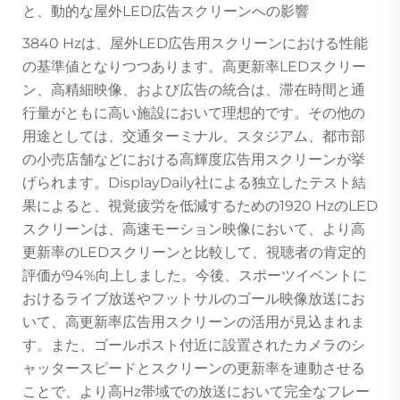
と、動的な屋外LED広告スクリーンへの影響
3840 Hzは、屋外LED広告用スクリーンにおける性能
の基準値となりつつあります。高更新率LEDスクリー
ン、高精細映像、および広告の統合は、滞在時間と通
行量がともに高い施設において理想的です。その他の
用途としては、交通ターミナル、スタジアム、都市部
の小売店舗などにおける高輝度広告用スクリーンが挙
げられます。DisplayDaily社による独立したテスト結
果によると、視覚疲労を低減するための1920 HzのLED
スクリーンは、高速モーション映像において、より高
更新率のLEDスクリーンと比較して、視聴者の肯定的
評価が94%向上しました。今後、スポーツイベントに
おけるライブ放送やフットサルのゴール映像放送にお
いて、高更新率広告用スクリーンの活用が見込まれま
す。また、ゴールポスト付近に設置されたカメラのシ
ャッタースピードとスクリーンの更新率を連動させる
ことで、より高Hz帯域での放送において完全なフレー