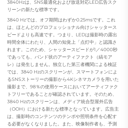
3840Hzは、SNS最適化および放送対応LED広告スク
リーンの新たな標準です。
3840 Hzでは、オフ期間はわずか0.25msです。これ
は、ほとんどのプロフェッショナル向けシャッタース
ピードよりも高速です。つまり、LEDは撮影時の露出
時間全体にわたり、人間の知覚上「点灯中」と認識さ
れます。このため、シャッタースピードが1／4000秒
であっても、バンド状のアーティファクト（縞モア
レ）は発生しません。独立した第三者機関による検証
では、3840 Hzのスクリーンが、スマートフォンによ
るSNSストーリーの撮影から4Kシネマカメラを用いた
撮影まで、98％の使用ケースにおいてアーティファク
トフリーであることが確認されています。そのため、
3840 Hzのスクリーンは、メディア統合型屋外広告
（OOH）における新たな標準となっています。広告主
は、撮影時のコンテンツのテンポや照明条件を心配す
る必要がなくなりました。また、映像制作者も、予測