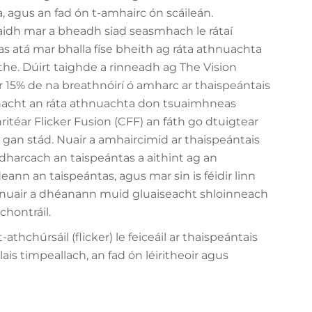
, agus an fad ón t-amhairc ón scáileán.
haidh mar a bheadh siad seasmhach le rátaí
as atá mar bhalla físe bheith ag ráta athnuachta
he. Dúirt taighde a rinneadh ag The Vision
r 15% de na breathnóirí ó amharc ar thaispeántais
bhacht an ráta athnuachta don tsuaimhneas
ritéar Flicker Fusion (CFF) an fáth go dtuigtear
a gan stád. Nuair a amhaircimid ar thaispeántais
 radharcach an taispeántas a aithint ag an
ann an taispeántas, agus mar sin is féidir linn
he nuair a dhéanann muid gluaiseacht shloinneach
chontráil.
thchúrsáil (flicker) le feiceáil ar thaispeántais
s timpeallach, an fad ón léiritheoir agus