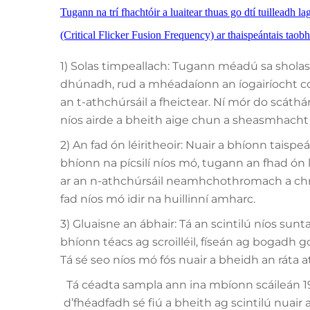
Tugann na trí fhachtóir a luaitear thuas go dtí tuilleadh l
(Critical Flicker Fusion Frequency) ar thaispeántais taob
1) Solas timpeallach: Tugann méadú sa sholas 
dhúnadh, rud a mhéadaíonn an íogairíocht co
an t-athchúrsáil a fheictear. Ní mór do scáthá
níos airde a bheith aige chun a sheasmhacht a 
2) An fad ón léiritheoir: Nuair a bhíonn tais
bhíonn na pícsilí níos mó, tugann an fhad ón lé
ar an n-athchúrsáil neamhchothromach a chrut
fad níos mó idir na huillinní amharc.
3) Gluaisne an ábhair: Tá an scintilú níos sunt
bhíonn téacs ag scroilléil, físeán ag bogadh g
Tá sé seo níos mó fós nuair a bheidh an ráta 
Tá céadta sampla ann ina mbíonn scáileán 1
d’fhéadfadh sé fiú a bheith ag scintilú nuair 