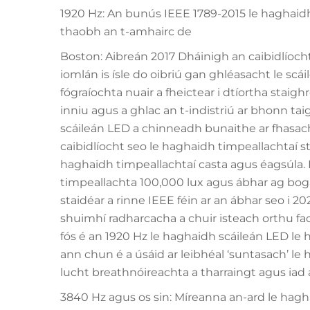
1920 Hz: An bunús IEEE 1789-2015 le haghaidh 
thaobh an t-amhairc de
Boston: Aibreán 2017 Dháinigh an caibidlíoch
iomlán is ísle do oibriú gan ghléasacht le scá
fógraíochta nuair a fheictear i dtíortha staighre
inniu agus a ghlac an t-indistriú ar bhonn ta
scáileán LED a chinneadh bunaithe ar fhasach
caibidlíocht seo le haghaidh timpeallachtaí sta
haghaidh timpeallachtaí casta agus éagsúla. I
timpeallachta 100,000 lux agus ábhar ag bogad
staidéar a rinne IEEE féin ar an ábhar seo i 20
shuimhí radharcacha a chuir isteach orthu faoi 
fós é an 1920 Hz le haghaidh scáileán LED le há
ann chun é a úsáid ar leibhéal ‘suntasach’ le há
lucht breathnóireachta a tharraingt agus iad a
3840 Hz agus os sin: Míreanna an-ard le hag