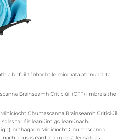
fáth a bhfuil tábhacht le mionráta athnuachta
canna Brainseamh Criticiúil (CFF) i mbreisithe
onn Minicíocht Chumascanna Brainseamh Criticiúil
n solas tar éis leanúint go leanúnach.
uigh), ní thagann Minicíocht Chumascanna
nach agus is éard atá i gceist léi ná luas