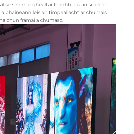
íl sé seo mar gheall ar fhadhb leis an scáileán.
a a bhaineann leis an timpeallacht ar chumais
nna chun frámaí a chumasc.