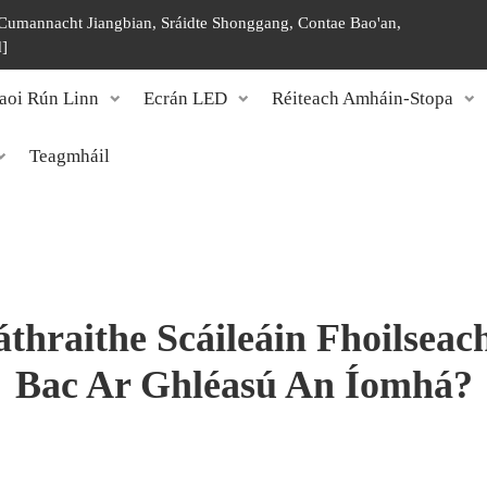
, Cumannacht Jiangbian, Sráidte Shonggang, Contae Bao'an,
d]
aoi Rún Linn
Ecrán LED
Réiteach Amháin-Stopa
Teagmháil
thraithe Scáileáin Fhoilsea
Bac Ar Ghléasú An Íomhá?