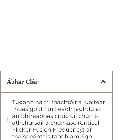
Ábhar Clár
Tugann na trí fhachtóir a luaitear
thuas go dtí tuilleadh laghdú ar
an bhfreabhas criticiúil chun t-
athchúrsáil a chumasc (Critical
Flicker Fusion Frequency) ar
thaispeántais taobh amuigh.