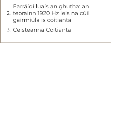
Earráidí luais an ghutha: an
teorainn 1920 Hz leis na cúil
gairmiúla is coitianta
Ceisteanna Coitianta