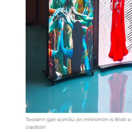
Teorainn gan scintilú: ón mhinimim is féidir a
craoltóirí