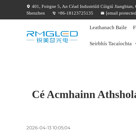
401, Foirgne 5, An Céad Industriúil Cúigiú Jiangbian
Shenzhen
+86-18123725135
[email protecte
Leathanach Baile
F
Seirbhís Tacaíochta
Cé Acmhainn Athsholá
2026-04-13 10:05:04