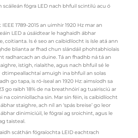
scáileán fógra LED nach bhfuil scintilú acu ó
t IEEE 1789-2015 an uimhir 1920 Hz mar an
ileáin LED a úsáidtear le haghaidh ábhar
, coitianta. Is é seo an caibidlíocht is ísle atá ann
ighde blianta ar fhad chun slándáil phohtabhiolais
t radharcach an duine. Tá an fhadhb ná tá an
ighre, istigh, rialaithe, agus nach bhfuil sé le
 dtimpeallachtaí amuigh ina bhfuil an solas
h go tapa, is ró-íseal an 1920 Hz: aimsíodh sa
23 go raibh 18% de na breathnóirí ag tuairisciú ar
na coinníollacha sin. Mar sin féin, is caibidlíocht
bhar staighre, ach níl an ‘spás breise’ go leor
bhar dinimiciúil, le fógraí ag sroichint, agus le
g taisteal.
haidh scáthán fógraíochta LEID eachtrach