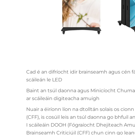
Cad é an difríocht idir brainseamh agus cén 
scáileán le LED
Baint an tsúl daonna agus Minicíocht Chumas
ar scáileáin digiteacha amuigh
Nuair a éiríonn líon na dtolltán solais os ci
(CFF), is cosúil leis an tsúl daonna go bhfuil a
I scáileáin DOOH (Fógraíocht Dhejiteach Am
Brainseamh Criticiúil (CFF) chun cinn go leanú