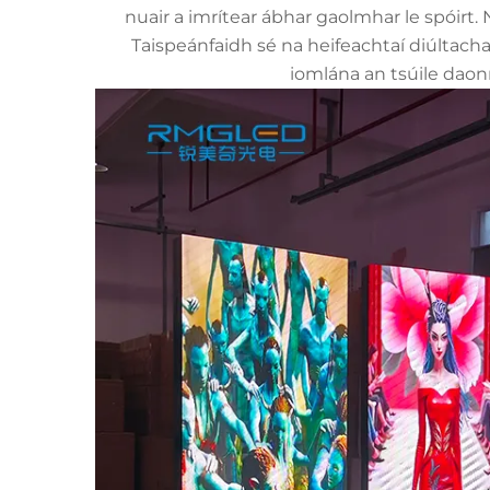
nuair a imrítear ábhar gaolmhar le spóirt. N
Taispeánfaidh sé na heifeachtaí diúltach
iomlána an tsúile dao