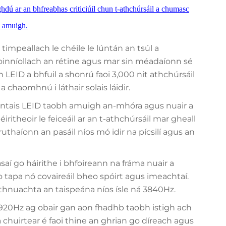
aghdú ar an bhfreabhas criticiúil chun t-athchúrsáil a chumasc
h amuigh.
timpeallach le chéile le lúntán an tsúl a
inníollach an rétine agus mar sin méadaíonn sé
n LEID a bhfuil a shonrú faoi 3,000 nit athchúrsáil
chaomhnú i láthair solais láidir.
peántais LEID taobh amuigh an-mhóra agus nuair a
iritheoir le feiceáil ar an t-athchúrsáil mar gheall
haíonn an pasáil níos mó idir na pícsilí agus an
asaí go háirithe i bhfoireann na fráma nuair a
o tapa nó covaireáil bheo spóirt agus imeachtaí.
athnuachta an taispeána níos ísle ná 3840Hz.
920Hz ag obair gan aon fhadhb taobh istigh ach
a chuirtear é faoi thine an ghrian go díreach agus