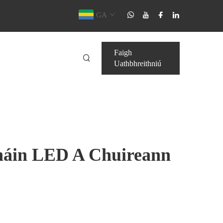
GA
Faigh
Uathbhreithniú
cháin LED A Chuireann