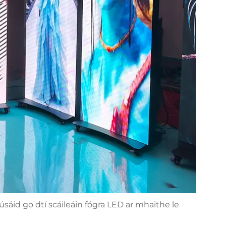
 úsáid go dtí scáileáin fógra LED ar mhaithe le