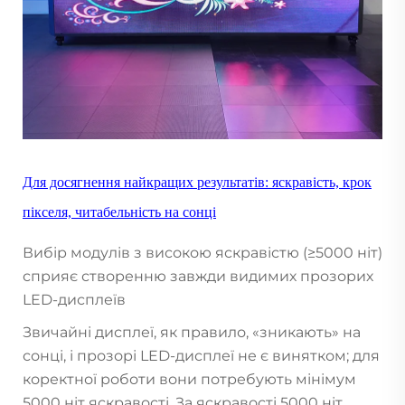
Для досягнення найкращих результатів: яскравість, крок
пікселя, читабельність на сонці
Вибір модулів з високою яскравістю (≥5000 ніт)
сприяє створенню завжди видимих прозорих
LED-дисплеїв
Звичайні дисплеї, як правило, «зникають» на
сонці, і прозорі LED-дисплеї не є винятком; для
коректної роботи вони потребують мінімум
5000 ніт яскравості. За яскравості 5000 ніт