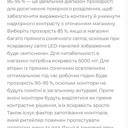
85–95 % — це ідеальний діапазон прозорості
для досягнення помірного розділення, щоб
забезпечити вираженість контенту й уникнути
надмірного контрасту з оточенням магазину.
Виберіть прозорість 85 %, якщо в магазині
багато прямого сонячного світла, оскільки при
яскравому світлі LED-панелей зображення
буде «витіснене». Для читабельності в
магазині потрібна яскравість 5000 ніт. Для
вітрин із прямим сонячним освітленням
оптимальною під час робочих годин буде
прозорість 90–95 %, оскільки монітори не
будуть помітні в загальному антуражі. Проте
вночі монітори будуть виділятися як пряме
контрастне рішення, а їх яскравість зросте.
Також існує фактор запотівання моніторів,
який ритейлер повинен протестувати
протягом зими та літа. Якщо в зимовий день