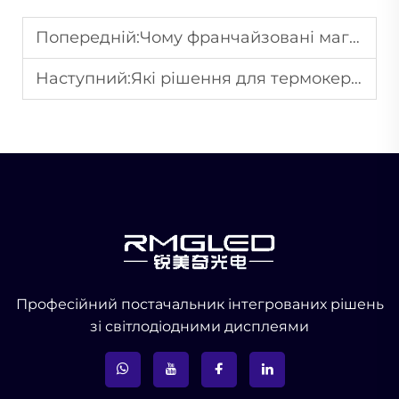
Попередній:
Чому франчайзовані магазини віддають перевагу уніфікованим системам рекламного оформлення?
Наступний:
Які рішення для термокерування використовуються в панелях світлодіодних дисплеїв високої потужності?
Професійний постачальник інтегрованих рішень
зі світлодіодними дисплеями