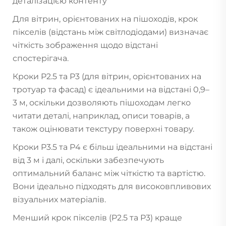
деталізацією контенту
Для вітрин, орієнтованих на пішоходів, крок
пікселів (відстань між світлодіодами) визначає
чіткість зображення щодо відстані
спостерігача.
Кроки P2.5 та P3 (для вітрин, орієнтованих на
тротуар та фасад) є ідеальними на відстані 0,9–
3 м, оскільки дозволяють пішоходам легко
читати деталі, наприклад, описи товарів, а
також оцінювати текстуру поверхні товару.
Кроки P3.5 та P4 є більш ідеальними на відстані
від 3 м і далі, оскільки забезпечують
оптимальний баланс між чіткістю та вартістю.
Вони ідеально підходять для високовпливових
візуальних матеріалів.
Менший крок пікселів (P2.5 та P3) краще