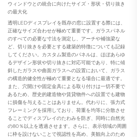
ウィンドウとの統合に向けたサイズ・形状・切り抜き
の最大化
透明LEDディスプレイを既存の窓に設置する際には、
正確なサイズ合わせが極めて重要です。ガラスパネル
のすべての必要な寸法を測定し、アーチや補強梁な
ど、切り抜きを必要とする建築的特徴についても記録
してください。カスタム製造のパネルは、ほぼあらゆ
るデザイン形状や切り抜きに対応可能であり、特に傾
斜したガラスや曲面ガラスへの設置において、ガラス
の構造的健全性が極めて重要となる場合に最適です。
また、穴開けや固定金具による取り付けは一切不要で
あるため、歴史的建造物や賃貸物件への設置でも建物
に損傷を与えることはありません。代わりに、張力式
フレーミングを採用しており、荷重を均等に分散させ
ることでディスプレイのたわみを防ぎ、同時に自然光
の80％以上を透過させます。さらに、表示領域の周囲
に枠を設けないことで視認性を高め、美観向上のため