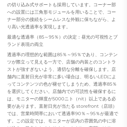
の切り込み式サポートも採用しています。コーナー部
への設置には三角形モジュールを用いることで、コー
ナー部分の接続をシームレスな外観に保ちながら、よ
り高い光透過率を実現します。
最適な透過率（85～95％）の決定：昼光の可視性とブ
ランド表現の両立
透過率の理想的な範囲は85％～95％であり、コンテン
ツが際立って見える一方で、店舗の内装とのコントラ
ストが強すぎないよう、適切な分離を確保します。店
舗内に直射日光が非常に多い場合は、明るいLEDによ
ってコンテンツの色が褪せてしまうため、透過率85％
を選択してください。店舗内での可読性を確保するに
は、モニターの輝度が5000ニト（nit）以上である必
要があります。直射日光が当たる storefront（店頭）
では、営業時間帯において透過率90％～95％が最適で
す。この設定では、モニターが店内の雰囲気の中に溶