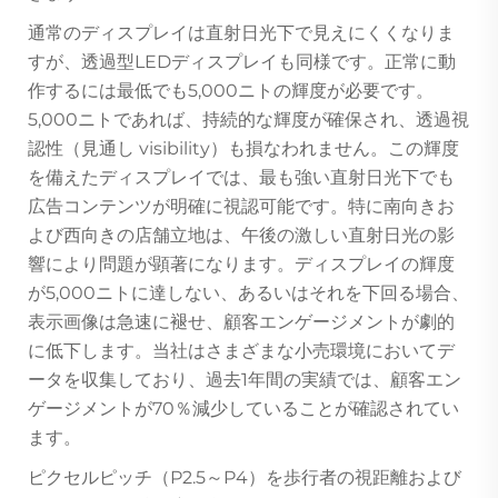
通常のディスプレイは直射日光下で見えにくくなりま
すが、透過型LEDディスプレイも同様です。正常に動
作するには最低でも5,000ニトの輝度が必要です。
5,000ニトであれば、持続的な輝度が確保され、透過視
認性（見通し visibility）も損なわれません。この輝度
を備えたディスプレイでは、最も強い直射日光下でも
広告コンテンツが明確に視認可能です。特に南向きお
よび西向きの店舗立地は、午後の激しい直射日光の影
響により問題が顕著になります。ディスプレイの輝度
が5,000ニトに達しない、あるいはそれを下回る場合、
表示画像は急速に褪せ、顧客エンゲージメントが劇的
に低下します。当社はさまざまな小売環境においてデ
ータを収集しており、過去1年間の実績では、顧客エン
ゲージメントが70％減少していることが確認されてい
ます。
ピクセルピッチ（P2.5～P4）を歩行者の視距離および