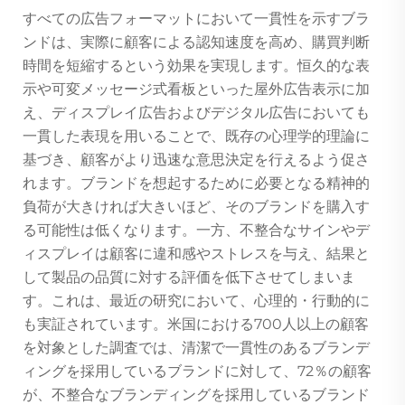
すべての広告フォーマットにおいて一貫性を示すブラ
ンドは、実際に顧客による認知速度を高め、購買判断
時間を短縮するという効果を実現します。恒久的な表
示や可変メッセージ式看板といった屋外広告表示に加
え、ディスプレイ広告およびデジタル広告においても
一貫した表現を用いることで、既存の心理学的理論に
基づき、顧客がより迅速な意思決定を行えるよう促さ
れます。ブランドを想起するために必要となる精神的
負荷が大きければ大きいほど、そのブランドを購入す
る可能性は低くなります。一方、不整合なサインやデ
ィスプレイは顧客に違和感やストレスを与え、結果と
して製品の品質に対する評価を低下させてしまいま
す。これは、最近の研究において、心理的・行動的に
も実証されています。米国における700人以上の顧客
を対象とした調査では、清潔で一貫性のあるブランデ
ィングを採用しているブランドに対して、72％の顧客
が、不整合なブランディングを採用しているブランド