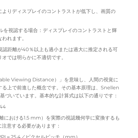
光によりディスプレイのコントラストが低下し、画質の
ォールを視認する場合：ディスプレイのコントラストと輝
なわれます。
視認距離が40％以上も過小または過大に推定される可
リオでは明らかに不適切です。
ble Viewing Distance）」を意味し、人間の視覚に
上で前進した概念です。その基本原理は、Snellen
インに基づいています。基本的な計算式は以下の通りです：
44
における1.5 mm）を実際の視認幾何学に変換するも
に注意する必要があります：
PI＝25.4／ピクセルピッチ（mm）