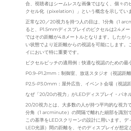
合、視聴者はシームレスな画像ではなく、個々の
クセル化（pixelation）」という概念を示してい
正常な20／20視力を持つ人の目は、1分角（1 ar
ると、P1.5mmディスプレイのピクセルは2.4メ
ではその距離が4.8メートルとなります。したが
い状態でより近距離からの視認を可能にします。
イにおいて特に重要です。
ピクセルピッチの適用例：快適な視認のための最
P0.9–P1.2mm：制御室、放送スタジオ（視認距離
P2.5–P3.0mm：屋外広告、イベント会場（視認
なぜ「20/20の視力」がLEDディスプレイ・パ
20/20視力とは、大多数の人が持つ平均的な視力
分角（1 arcminute）の間隔で離れた細部を
この基準をLEDスクリーンの設計に用います。デ
LED光源）間の距離を、そのディスプレイが想定