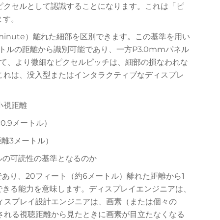
ピクセルとして認識することになります。これは「ピ
ます。
cminute）離れた細部を区別できます。この基準を用い
ートルの距離から識別可能であり、一方P3.0mmパネル
って、より微細なピクセルピッチは、細部の損なわれな
これは、没入型またはインタラクティブなディスプレ
小視距離
0.9メートル）
距離3メートル）
ネルの可読性の基準となるのか
であり、20フィート（約6メートル）離れた距離から1
識別できる能力を意味します。ディスプレイエンジニアは、
ィスプレイ設計エンジニアは、画素（または個々の
される視聴距離から見たときに画素が目立たなくなる