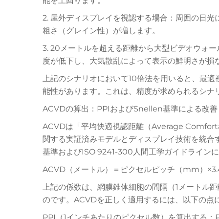
能を上回ります。
2. 屋外ディスプレイを視認する場合：周囲の日
粗さ（グレイン性）が増します。
3. 20メートルを超える距離から大型ビデオウ
度が低下し、大気散乱によって表示の鮮明さが損
上記のシナリオにおいて10倍法を用いると、最適
能性があります。これは、精度が求められるシナ
ACVDの算出：PPIおよびSnellen基準による改善
ACVDは「平均快適視認距離（Average Comforta
関する実証済みモデルとディスプレイ技術を統合する
基準およびISO 9241-300人間工学ガイドラ
ACVD（メートル）＝ピクセルピッチ（mm）×3.
上記の係数は、網膜錐体細胞の間隔（1メートル距離
のです。ACVDを正しく適用するには、以下の点
PPI（1インチあたりのピクセル数）を算出する：P