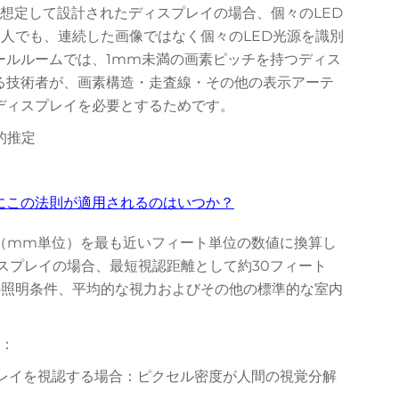
想定して設計されたディスプレイの場合、個々のLED
な人でも、連続した画像ではなく個々のLED光源を識別
ールルームでは、1mm未満の画素ピッチを持つディス
る技術者が、画素構造・走査線・その他の表示アーテ
ディスプレイを必要とするためです。
的推定
ルにこの法則が適用されるのはいつか？
チ（mm単位）を最も近いフィート単位の数値に換算し
ィスプレイの場合、最短視認距離として約30フィート
の照明条件、平均的な視力およびその他の標準的な室内
ん：
ィスプレイを視認する場合：ピクセル密度が人間の視覚分解