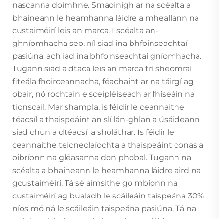
nascanna doimhne. Smaoinigh ar na scéalta a
bhaineann le heamhanna láidre a mheallann na
custaiméirí leis an marca. I scéalta an-
ghníomhacha seo, níl siad ina bhfoinseachtaí
pasiúna, ach iad ina bhfoinseachtaí gníomhacha.
Tugann siad a dtaca leis an marca trí sheomraí
fiteála fhoirceannacha, féachaint ar na táirgí ag
obair, nó rochtain eisceipléiseach ar fhíseáin na
tionscail. Mar shampla, is féidir le ceannaithe
téacsíl a thaispeáint an slí lán-ghlan a úsáideann
siad chun a dtéacsíl a sholáthar. Is féidir le
ceannaithe teicneolaíochta a thaispeáint conas a
oibríonn na gléasanna don phobal. Tugann na
scéalta a bhaineann le heamhanna láidre aird na
gcustaiméirí. Tá sé aimsithe go mbíonn na
custaiméirí ag bualadh le scáileáin taispeána 30%
níos mó ná le scáileáin taispeána pasiúna. Tá na