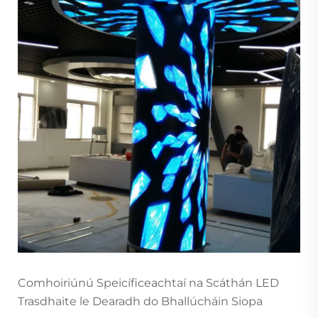
Comhoiriúnú Speicíficeachtaí na Scáthán LED
Trasdhaite le Dearadh do Bhallúcháin Siopa