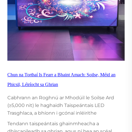
Chun na Torthaí Is Fearr a Bhaint Amach: Soilse, Méid an
Phicsil, Léiríocht sa Ghrian
Cabhrann an Roghnú ar Mhodúil le Soilse Ard
(≥5,000 nit) le haghaidh Taispeántais LED
Trasghlaca, a bhíonn i gcónaí inléirithe
Tendann taispeántais ghainmheacha a
dhíscaoileadh sa ghrian, agus ní hea an scéal