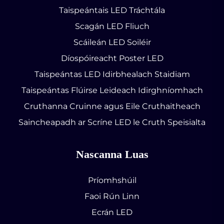
Taispeántais LED Tráchtála
Scagán LED Fliuch
Scáileán LED Soiléir
Díospóireacht Poster LED
Taispeántas LED Idirbhealach Staidiam
Taispeántas Flúirse Leideach Idirghníomhach
Cruthanna Cruinne agus Eile Cruthaitheach
Saincheapadh ar Scríne LED le Cruth Speisialta
Nascanna Luas
Príomhshúil
Faoi Rún Linn
Ecrán LED