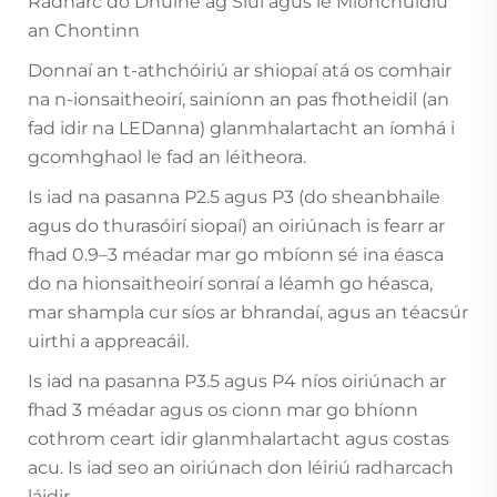
Radharc do Dhuine ag Siúl agus le Mionchuidiú
an Chontinn
Donnaí an t-athchóiriú ar shiopaí atá os comhair
na n-ionsaitheoirí, sainíonn an pas fhotheidil (an
fad idir na LEDanna) glanmhalartacht an íomhá i
gcomhghaol le fad an léitheora.
Is iad na pasanna P2.5 agus P3 (do sheanbhaile
agus do thurasóirí siopaí) an oiriúnach is fearr ar
fhad 0.9–3 méadar mar go mbíonn sé ina éasca
do na hionsaitheoirí sonraí a léamh go héasca,
mar shampla cur síos ar bhrandaí, agus an téacsúr
uirthi a appreacáil.
Is iad na pasanna P3.5 agus P4 níos oiriúnach ar
fhad 3 méadar agus os cionn mar go bhíonn
cothrom ceart idir glanmhalartacht agus costas
acu. Is iad seo an oiriúnach don léiriú radharcach
láidir.