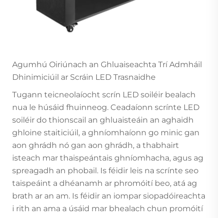
Agumhú Oiriúnach an Ghluaiseachta Trí Admháil
Dhinimiciúil ar Scráin LED Trasnaidhe
Tugann teicneolaíocht scrín LED soiléir bealach
nua le húsáid fhuinneog. Ceadaíonn scrínte LED
soiléir do thionscail an ghluaisteáin an aghaidh
ghloine staiticiúil, a ghníomhaíonn go minic gan
aon ghrádh nó gan aon ghrádh, a thabhairt
isteach mar thaispeántais ghníomhacha, agus ag
spreagadh an phobail. Is féidir leis na scrínte seo
taispeáint a dhéanamh ar phromóití beo, atá ag
brath ar an am. Is féidir an iompar siopadóireachta
i rith an ama a úsáid mar bhealach chun promóití