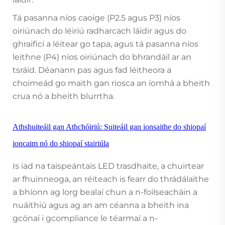
Tá pasanna níos caoige (P2.5 agus P3) níos
oiriúnach do léiriú radharcach láidir agus do
ghraificí a léitear go tapa, agus tá pasanna níos
leithne (P4) níos oiriúnach do bhrandáil ar an
tsráid. Déanann pas agus fad léitheora a
choimeád go maith gan riosca an íomhá a bheith
crua nó a bheith blurrtha.
Athshuiteáil gan Athchóiriú: Suiteáil gan ionsaithe do shiopaí
ioncaim nó do shiopaí stairiúla
Is iad na taispeántais LED trasdhaite, a chuirtear
ar fhuinneoga, an réiteach is fearr do thrádálaithe
a bhíonn ag lorg bealaí chun a n-foilseacháin a
nuáithiú agus ag an am céanna a bheith ina
gcónaí i gcompliance le téarmaí a n-