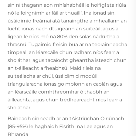
sin ní thagann aon mhíshábháil le hoifigí stairiúla
nó le foirgnimh ar fáil ar thuaillí. Ina ionad sin,
úsáidimid freámaí atá tarraingthe a mheallann an
lucht ionas nach dtuigeann an suiteáil, agus a
ligean le níos mó ná 80% den solas nádúrtha a
thrasnú. Tugaimid freisin bua ar na teorainneacha
timpeall an léarscáile chun radharc níos fearr a
sholáthar, agus tacaíocht ghearrtha isteach chun
an t-áilleacht a fheabhsú. Maidir leis na
suiteálacha ar chúl, úsáidimid modúil
tríangularacha ionas go mbíonn an caolán agus
an léarscáile comhthreomhar ó thaobh an
áilleachta, agus chun trédhearcacht níos fearr a
sholáthar.
Baineadh cinneadh ar an tAistriúchán Oiriúnach
(85-95%) le haghaidh Fisrithi na Lae agus an
Bhranda