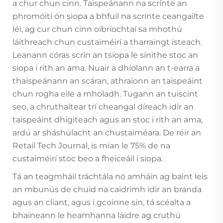
a chur chun cinn. Taispeánann na scrínte an
phromóití ón siopa a bhfuil na scrínte ceangailte
léi, ag cur chun cinn oibríochtaí sa mhothú
láithreach chun custaiméirí a tharraingt isteach.
Leanann córas scrín an tsiopa le sínithe stoc an
siopa i rith an ama. Nuair a dhíolann an t-earra a
thaispeánann an scáran, athraíonn an taispeáint
chun rogha eile a mholadh. Tugann an tuiscint
seo, a chruthaítear trí cheangal díreach idir an
taispeáint dhigiteach agus an stoc i rith an ama,
ardú ar sháshúlacht an chustaiméara. De réir an
Retail Tech Journal, is mian le 75% de na
custaiméirí stoc beo a fheiceáil i siopa.
Tá an teagmháil tráchtála nó amháin ag baint leis
an mbunús de chuid na caidrimh idir an branda
agus an cliant, agus i gcoinne sin, tá scéalta a
bhaineann le heamhanna láidre ag cruthú