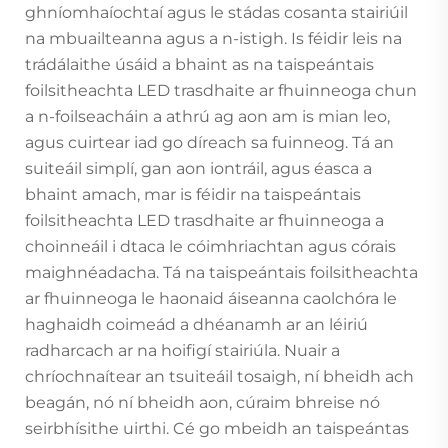
ghníomhaíochtaí agus le stádas cosanta stairiúil
na mbuailteanna agus a n-istigh. Is féidir leis na
trádálaithe úsáid a bhaint as na taispeántais
foilsitheachta LED trasdhaite ar fhuinneoga chun
a n-foilseacháin a athrú ag aon am is mian leo,
agus cuirtear iad go díreach sa fuinneog. Tá an
suiteáil simplí, gan aon iontráil, agus éasca a
bhaint amach, mar is féidir na taispeántais
foilsitheachta LED trasdhaite ar fhuinneoga a
choinneáil i dtaca le cóimhriachtan agus córais
maighnéadacha. Tá na taispeántais foilsitheachta
ar fhuinneoga le haonaid áiseanna caolchóra le
haghaidh coimeád a dhéanamh ar an léiriú
radharcach ar na hoifigí stairiúla. Nuair a
chríochnaítear an tsuiteáil tosaigh, ní bheidh ach
beagán, nó ní bheidh aon, cúraim bhreise nó
seirbhísithe uirthi. Cé go mbeidh an taispeántas