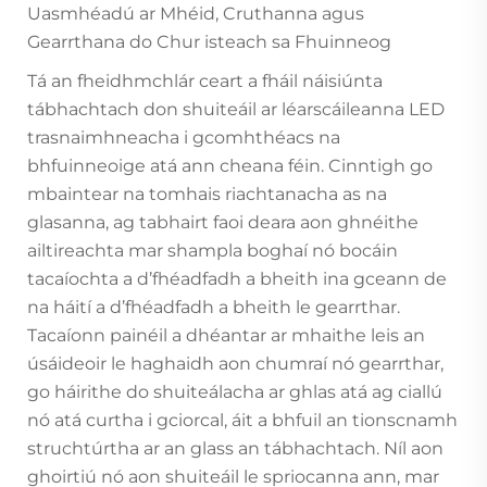
Uasmhéadú ar Mhéid, Cruthanna agus
Gearrthana do Chur isteach sa Fhuinneog
Tá an fheidhmchlár ceart a fháil náisiúnta
tábhachtach don shuiteáil ar léarscáileanna LED
trasnaimhneacha i gcomhthéacs na
bhfuinneoige atá ann cheana féin. Cinntigh go
mbaintear na tomhais riachtanacha as na
glasanna, ag tabhairt faoi deara aon ghnéithe
ailtireachta mar shampla boghaí nó bocáin
tacaíochta a d’fhéadfadh a bheith ina gceann de
na háití a d’fhéadfadh a bheith le gearrthar.
Tacaíonn painéil a dhéantar ar mhaithe leis an
úsáideoir le haghaidh aon chumraí nó gearrthar,
go háirithe do shuiteálacha ar ghlas atá ag ciallú
nó atá curtha i gciorcal, áit a bhfuil an tionscnamh
struchtúrtha ar an glass an tábhachtach. Níl aon
ghoirtiú nó aon shuiteáil le spriocanna ann, mar