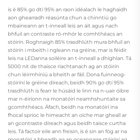
is é 85% go dtí 95% an raon idéalach le haghaidh
aon ghearradh réasúnta chun a chinntiú go
mbaineann an t-inneall leis an áit agus nach
bhfuil an contraste ró-mhór le comhthéacs an
stóirín. Roghnaigh 85% trasdhlúth mura bhfuil an
stóirín i mbeith i ngleann na gréine, mar is féidir
leis na LEDanna soiléire an t-inneall a dhíghlan. Tá
5000 nit de thaisce riachtanach ag an stóirín
chun léirmhíniú a bheith ar fáil. Dona fuinneog-
stóiríní le gréine díreach, beidh 90% go dtí 95%
trasdhlúth is fearr le húsáid le linn na n-uair óibre
mar n-éiríonn na monatóirí neamhshuntaite sa
gcomhthéacs. Áfach, beidh na monatóirí ina
fhocal sprioc le himeacht an oíche mar gheall ar
an gcontraste díreach agus beidh taisce curtha
leis. Tá factoir eile ann freisin, is é sin an fóg ar na
monatóirí a bheadh ag an gceannaire stóiríní ag