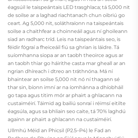
éagsúil le taispeántais LED trasghlaca; tá 5,000 nit
de soilse ar a laghad riachtanach chun oibriú go
ceart. Ag 5,000 nit, soláthraíonn na taispeántais
soilse a chaithfear a choinneáil agus ní ghoileann
siad an radharc tríd. Leis na taispeántais seo, is
féidir fógraí a fheiceáil fiú sa ghrian is láidre. Tá
suíomhanna siopa ar an taobh theoirce agus ar
an taobh thiar go háirithe casta mar gheall ar an
ngrian dhíreach i dtreo an tráthnóna. Má ní
bhaintear an soilse 5,000 nit nó ní thagann sé
thar sin, bíonn imní ar na íomhánna a dhíobháil
go tapa agus titim mór ar phairt a ghlacann na
custaiméirí. Táimid ag bailiú sonraí i réimsí eitilte
éagsúla, agus sa bhliain seo caite, tá 70% laghdú
againn ar phairt a ghlacann na custaiméirí.
Ullmhú Méid an Phicsil (P2.5–P4) le Fad an