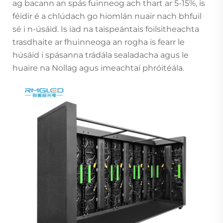
ag bacann an spás fuinneog ach thart ar 5-15%, is
féidir é a chlúdach go hiomlán nuair nach bhfuil
sé i n-úsáid. Is iad na taispeántais foilsitheachta
trasdhaite ar fhuinneoga an rogha is fearr le
húsáid i spásanna trádála sealadacha agus le
huaire na Nollag agus imeachtaí phróitéála.