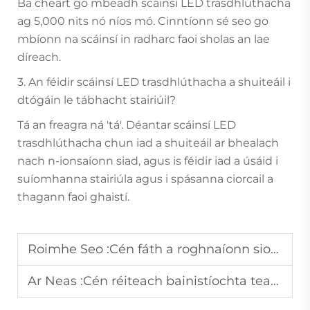
Ba cheart go mbeadh scáinsí LED trasdhlúthacha
ag 5,000 nits nó níos mó. Cinntíonn sé seo go
mbíonn na scáinsí in radharc faoi sholas an lae
díreach.
3. An féidir scáinsí LED trasdhlúthacha a shuiteáil i
dtógáin le tábhacht stairiúil?
Tá an freagra ná 'tá'. Déantar scáinsí LED
trasdhlúthacha chun iad a shuiteáil ar bhealach
nach n-ionsaíonn siad, agus is féidir iad a úsáid i
suíomhanna stairiúla agus i spásanna ciorcail a
thagann faoi ghaistí.
Roimhe Seo :
Cén fáth a roghnaíonn siopaí fraincis córas taispeántais fógraíochta aonair?
Ar Neas :
Cén réiteach bainistíochta teasa a úsáidtear i mbordanna taispeána LED ardchumhachta?