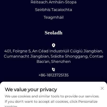
Réiteach Amháin-Stopa
Seirbhís Tacaíochta
Teagmháil
Seoladh
401, Foirgne 5, An Céad Industriúil Cúigiú Jiangbian,
Cumannacht Jiangbian, Sráidte Shonggang, Contae
Bao'an, Shenzhen
+86-18123725135
[email protected]
We value your privacy
We use cookies and similar tools to provide our services.
If you don't want to accept all cookies, click Personalize
cookies.