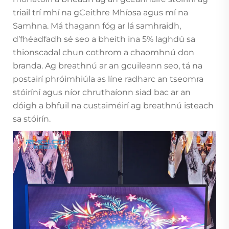
triail trí mhí na gCeithre Mhíosa agus mí na
Samhna. Má thagann fóg ar lá samhraidh,
d’fhéadfadh sé seo a bheith ina 5% laghdú sa
thionscadal chun cothrom a chaomhnú don
branda. Ag breathnú ar an gcuileann seo, tá na
postairí phróimhiúla as líne radharc an tseomra
stóiríní agus níor chruthaíonn siad bac ar an
dóigh a bhfuil na custaiméirí ag breathnú isteach
sa stóirín.