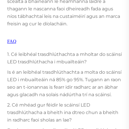
scéalta a bhaineann le heamhanna láidre a
thagann le nascanna faoi dheireadh fada agus
níos tábhachtaí leis na custaiméirí agus an marca
freisin ag cur le díolacháin.
FAQ
1. Cé leibhéal trasdhlúthachta a mholtar do scáinsí
LED trasdhlúthacha i mbuailteáin?
Is é an leibhéal trasdhlúthachta a molta do scáinsí
LED i mbuailteáin ná 85% go 95%. Tugann an raon
seo an t-ionannas is fearr idir radharc ar an ábhar
agus glacadh na solais nádúrtha trí na scáinsí.
2. Cé mhéad gur féidir le scáinsí LED
trasdhlúthacha a bheith ina dtreo chun a bheith
in radharc faoi sholas an lae?