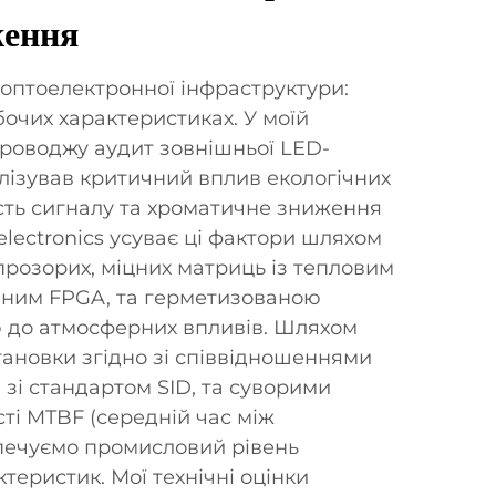
ження
 оптоелектронної інфраструктури:
бочих характеристиках. У моїй
 проводжу аудит зовнішньої LED-
алізував критичний вплив екологічних
ість сигналу та хроматичне зниження
electronics усуває ці фактори шляхом
розорих, міцних матриць із тепловим
аним FPGA, та герметизованою
ю до атмосферних впливів. Шляхом
тановки згідно зі співвідношеннями
и зі стандартом SID, та суворими
ті MTBF (середній час між
печуємо промисловий рівень
теристик. Мої технічні оцінки