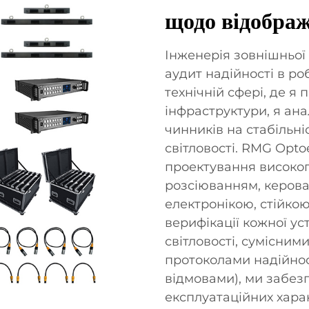
щодо відобра
Інженерія зовнішньої
аудит надійності в ро
технічній сфері, де я
інфраструктури, я ан
чинників на стабільн
світловості. RMG Opto
проектування високоп
розсіюванням, керов
електронікою, стійко
верифікації кожної ус
світловості, сумісним
протоколами надійнос
відмовами), ми забез
експлуатаційних харак