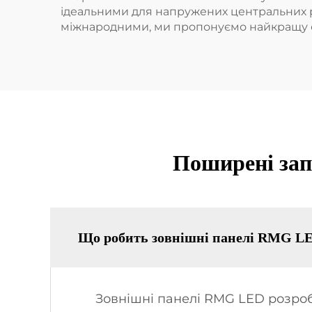
ідеальними для напружених центральних ра
міжнародними, ми пропонуємо найкращу спо
Поширені запи
Що робить зовнішні панелі RMG LED
Зовнішні панелі RMG LED розробл