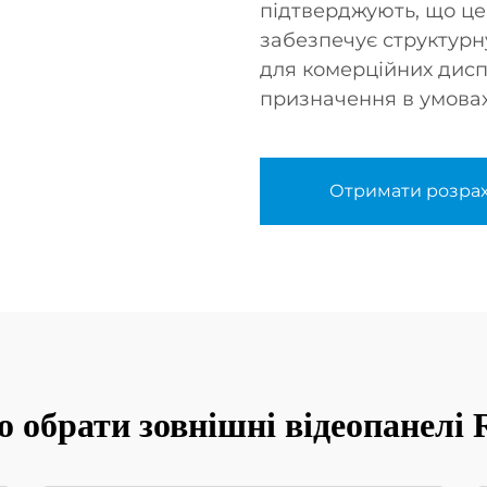
підтверджують, що це
забезпечує структурну
для комерційних дисп
призначення в умовах
Отримати розра
о обрати зовнішні відеопанел