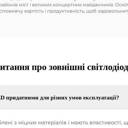
йонів міст і великих концертних майданчиків. Оскіль
живчу вартість і продуктивність, щоб задовольнити
тання про зовнішні світлодіод
 придатними для різних умов експлуатації?
ені з міцних матеріалів і мають властивості, 