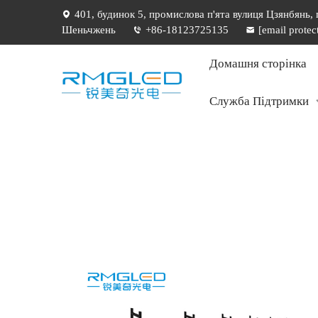
401, будинок 5, промислова п'ята вулиця Цзянбянь,
Шеньчжень
+86-18123725135
[email protec
Домашня сторінка
Служба Підтримки