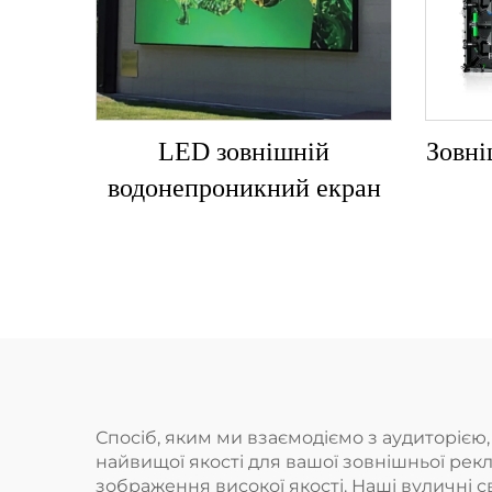
LED зовнішній
Зовн
водонепроникний екран
Спосіб, яким ми взаємодіємо з аудиторіє
найвищої якості для вашої зовнішньої рек
зображення високої якості. Наші вуличні с