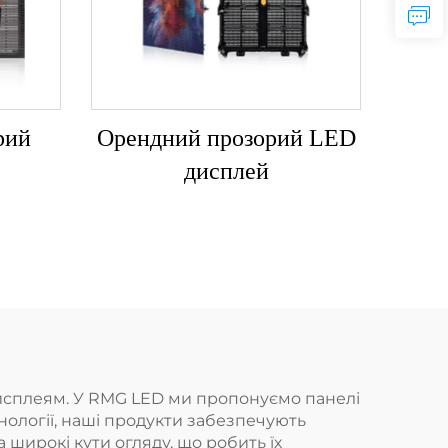
рий
Орендний прозорий LED
дисплей
дисплеям. У RMG LED ми пропонуємо панелі
нології, наші продукти забезпечують
 широкі кути огляду, що робить їх