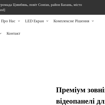
 громада Цзянбянь, повіт Сонґан, район Баоань, місто
ted]
Про Нас
LED Екран
Комплексне Рішення
Контакт
Преміум зовні
відеопанелі д