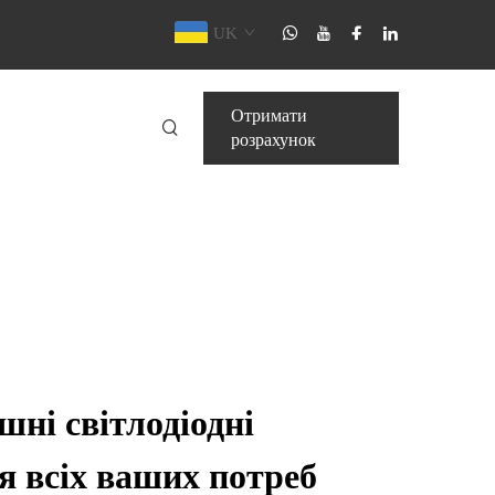
UK
Отримати
розрахунок
шні світлодіодні
ля всіх ваших потреб