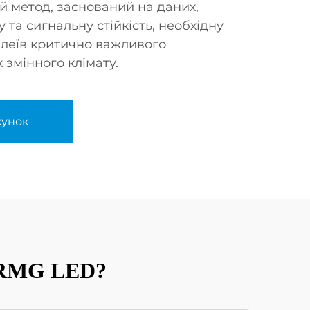
й метод, заснований на даних,
 та сигнальну стійкість, необхідну
леїв критично важливого
 змінного клімату.
хунок
і RMG LED?