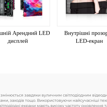
ішній Арендний LED
Внутрішні прозо
дисплей
LED-екран
ю, змінюється завдяки вуличним світлодіодним відео
лами, заходів тощо. Використовуючи найсучасніші тех
вітлодіодні екрани мають високу частоту оновлення та