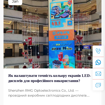
Jan
Як налаштувати точність кольору екранів LED-
дисплеїв для професійного використання?
Shenzhen RMG Optoelectronics Co., Ltd. —
провідний виробник світлодіодних дисплеїв.
Світлодіодні екрани стали основою для будь-якої