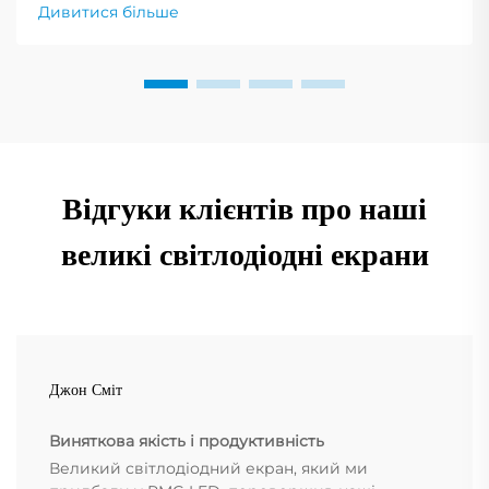
професії, будь-якої події, конференції та реклами.
Дивитися більше
Налаштування конфігурації кольору екрана
дисплея...
Відгуки клієнтів про наші
великі світлодіодні екрани
Джон Сміт
Виняткова якість і продуктивність
Великий світлодіодний екран, який ми