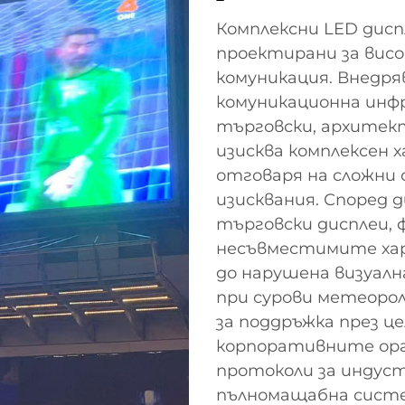
Комплексни LED дисп
проектирани за вис
комуникация. Внедр
комуникационна инф
търговски, архитек
изисква комплексен 
отговаря на сложни 
изисквания. Според
търговски дисплеи,
несъвместимите хар
до нарушена визуалн
при сурови метеорол
за поддръжка през це
корпоративните орг
протоколи за индус
пълномащабна систе