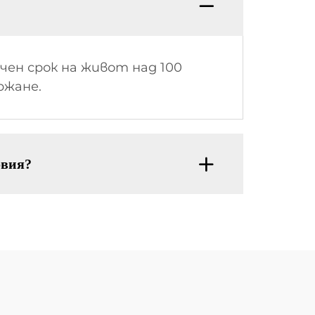
ен срок на живот над 100
ржане.
овия?