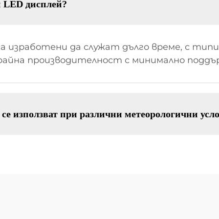
н LED дисплей?
 изработени да служат дълго време, с типич
трайна производителност с минимално поддъ
се използват при различни метеорологични усл