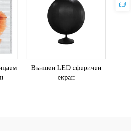
ицаем
Външен LED сферичен
н
екран