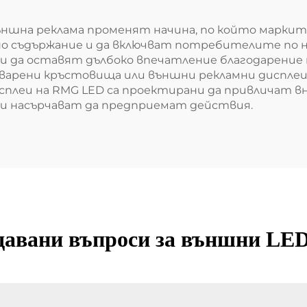
външна реклама променят начина, по който марк
ано съдържание и да включват потребителите по 
ни да оставят дълбоко впечатление благодарение 
варени кръстовища или външни рекламни дисплеи 
сплеи на RMG LED са проектирани да привличат в
и насърчават да предприемат действия.
давани въпроси за външни LE