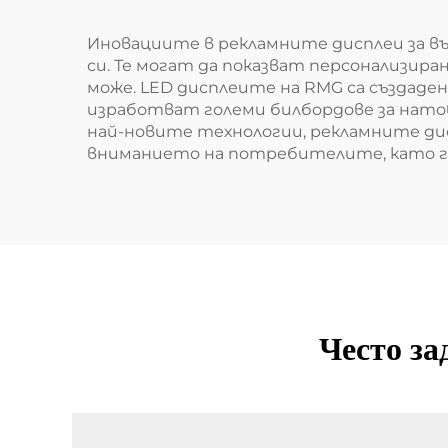
Иновациите в рекламните дисплеи за 
си. Те могат да показват персонализир
може. LED дисплеите на RMG са създаде
изработват големи билбордове за нато
най-новите технологии, рекламните ди
вниманието на потребителите, като г
Често за