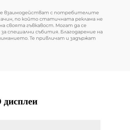
ите взаимодействат с потребителите
начин, по който статичната реклама не
на своята гъвкавост. Могат да се
за специални събития. Благодарение на
ниманието. Те привличат и задържат
D дисплеи