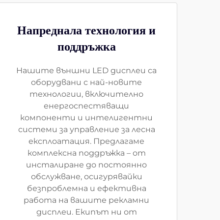
Напреднала технология и
поддръжка
Нашите външни LED дисплеи са
оборудвани с най-новите
технологии, включително
енергоспестяващи
компоненти и интелигентни
системи за управление за лесна
експлоатация. Предлагаме
комплексна поддръжка – от
инсталиране до постоянно
обслужване, осигурявайки
безпроблемна и ефективна
работа на вашите рекламни
дисплеи. Екипът ни от