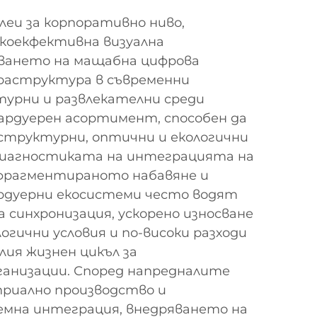
леи за корпоративно ниво,
окоекфективна визуална
яването на мащабна цифрова
раструктура в съвременни
турни и развлекателни среди
хардуерен асортимент, способен да
структурни, оптични и екологични
 диагностиката на интеграцията на
 фрагментираното набавяне и
дуерни екосистеми често водят
а синхронизация, ускорено износване
огични условия и по-високи разходи
лия жизнен цикъл за
анизации. Според напредналите
триално производство и
мна интеграция, внедряването на