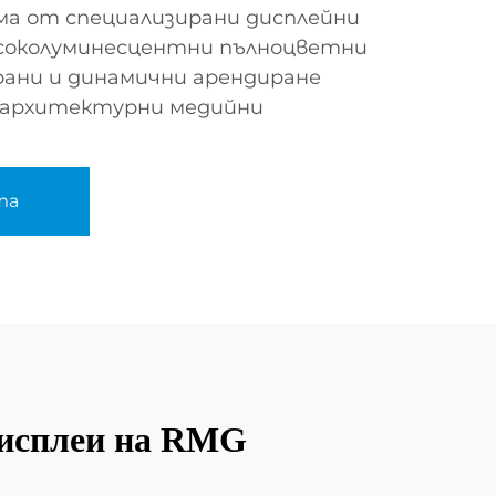
ма от специализирани дисплейни
соколуминесцентни пълноцветни
рани и динамични арендиране
и архитектурни медийни
та
дисплеи на RMG