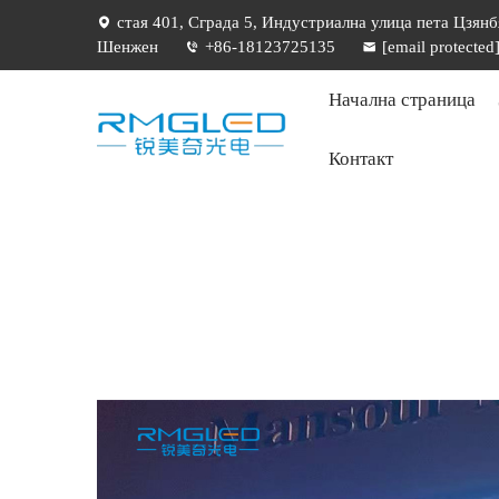
стая 401, Сграда 5, Индустриална улица пета Цзянб
Шенжен
+86-18123725135
[email protected
Начална страница
Контакт