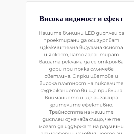
Висока видимост и ефект
Нашите външни LED дисплеи са
проектирани да осигуряват
изключителна визуална яснота
и яркост, като гарантират
вашата реклама да се откроява
дори при пряка слънчева
светлина. С ярки цветове и
висока плътност на пикселите
съдържанието ви ще привлича
вниманието и ще ангажира
зрителите ефективно.
Трайността на нашите
дисплеи означава също, че те
могат да издържат на различни
атмосферни условия, което ги