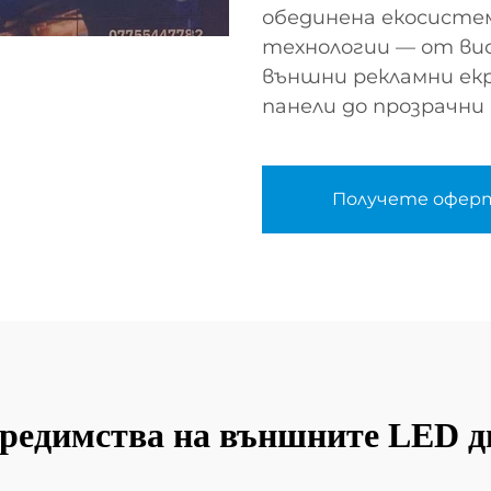
обединена екосисте
технологии — от ви
външни рекламни ек
панели до прозрачн
Получете офер
редимства на външните LED 