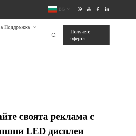
BG
а Поддръжка
Получете
оферта
йте своята реклама с
ъншни LED дисплеи