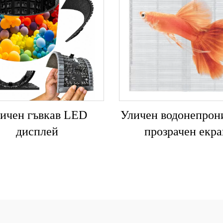
ичен гъвкав LED
Уличен водонепрон
дисплей
прозрачен екра