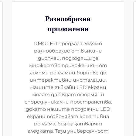
Разнообразни
приложения
RMG LED предлага голямо
разнообразие от външни
дисплеи, подходящи за
множество приложения – от
големи рекламни бордове до
интерактивни инсталации.
Нашите гъвкави LED екрани
могат да бъдат оформяни
според уникални пространства,
докато нашите прозрачни LED
екрани позволяват креативна
реклама, без да затварят
гледката. Тази универсалност