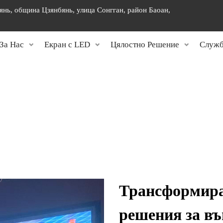
янь, община Цзянбянь, улица Сонгган, район Баоан,
]
За Нас
Екран с LED
Цялостно Решение
Служб
Трансформира
решения за в