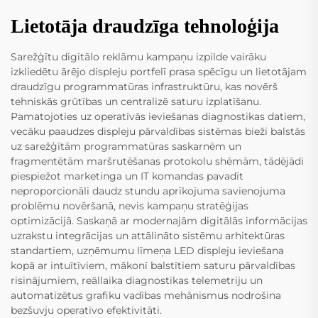
Lietotāja draudzīga tehnoloģija
Sarežģītu digitālo reklāmu kampaņu izpilde vairāku
izkliedētu ārējo displeju portfelī prasa spēcīgu un lietotājam
draudzīgu programmatūras infrastruktūru, kas novērš
tehniskās grūtības un centralizē saturu izplatīšanu.
Pamatojoties uz operatīvās ieviešanas diagnostikas datiem,
vecāku paaudzes displeju pārvaldības sistēmas bieži balstās
uz sarežģītām programmatūras saskarnēm un
fragmentētām maršrutēšanas protokolu shēmām, tādējādi
piespiežot marketinga un IT komandas pavadīt
neproporcionāli daudz stundu aprīkojuma savienojuma
problēmu novēršanā, nevis kampaņu stratēģijas
optimizācijā. Saskaņā ar modernajām digitālās informācijas
uzrakstu integrācijas un attālināto sistēmu arhitektūras
standartiem, uzņēmumu līmeņa LED displeju ieviešana
kopā ar intuītīviem, mākonī balstītiem saturu pārvaldības
risinājumiem, reāllaika diagnostikas telemetriju un
automatizētus grafiku vadības mehānismus nodrošina
bezšuvju operatīvo efektivitāti.