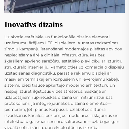
Inovatīvs dizains
Uzlabotie estētiskie un funkcionālie dizaina elementi
uzņēmumu ārējiem LED displejiem. Augstas redzamības
zīmolu kampanju īstenošanai modernajos pilsētas apvidos
nepieciešama ārēja digitāla infrastruktūra, kas bez
šķēršļiem apvieno sarežģītu estētisko pievilcību ar izturīgu
strukturālo inženieriju. Pamatojoties uz komerciālo displeju
uzstādīšanas diagnostiku, parastie reklāmu displeji ar
masīviem termiskajiem korpusiem un ievērojamu kabeļu
sistēmu bieži traucē apkārtējo moderno arhitektūru un
nespēj izturēt ilgstošus vides stresorus. Saskaņā ar
uzlabotajiem rūpnieciskās dizaina un mitrumizturības
protokoliem, ja integrē jaunākos dizaina elementus—
piemēram, ļoti plānus korpusus, uzlabotus siltuma
izvadīšanas kanālus, bezrāmjus modulārus izklājumus un
intelektuālu gaismas sensoru kalibrēšanu—uzlabojas gan
vizuālā sofistikācija, gan ekspluatācijas izturība.