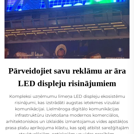
Pārveidojiet savu reklāmu ar āra
LED displeju risinājumiem
Kompleksi uzņēmumu līmeņa LED displeju ekosistēmu
risinājumi, kas izstrādāti augstas ietekmes vizuālai
komunikācijai. Lielmēroga digitālo komunikācijas
infrastruktūru izvietošana modernos komerciālos,
arhitektoniskos un izklaidēs izmantojamus vides apstākļos
prasa plašu aprīkojuma klāstu, kas spēj atbilst sarežģītajām
strukturālajām, optiskajām un vides prasībām.