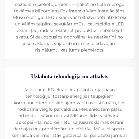
dažādiem pielietojumiem — sākot no liela mēroga
reklāmas bilbordiem līdz interaktīvām instalācijām.
Mūsu elastīgie LED ekrāni var tikt izveidoti atbilstoši
unikālām telpām, savukārt mūsu caurspīdīgie LED
ekrāni ļauj radoši reklamēt produktus, nebloķējot
skatu. Šī daudzpusība nodrošina, ka neatkarīgi no
jūsu reklāmas vajadzībām, mēs piedāvājam
risinājumu, kas jums piemērots.
Uzlabota tehnoloģija un atbalsts
Mūsu āra LED ekrāni ir aprīkoti ar jaunāko
tehnoloģiju, tostarp enerģijas taupīgiem
komponentiem un viedajām vadības sistēmām, kas
nodrošina vieglu pārvaldību. Mēs sniedzam plašu
atbalstu – sākot no uzstādīšanas līdz pastāvīgai
apkopei – lai nodrošinātu, ka jūsu reklāmas ekrāni
darbojas bez problēmām un efektīvi. Mūsu ekspertu
komanda vienmēr stāv gatavībā, lai palīdzētu jums ar