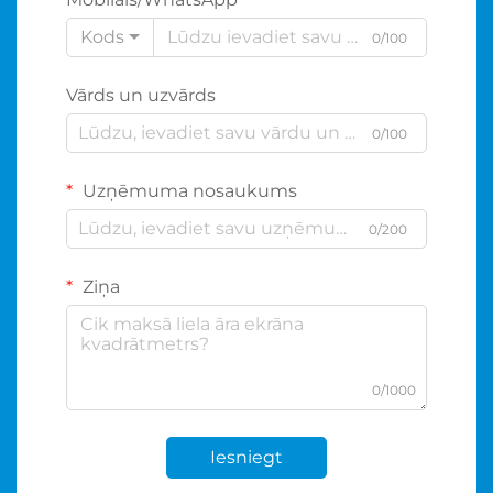
Kods
0/100
Vārds un uzvārds
0/100
Uzņēmuma nosaukums
0/200
Ziņa
0/1000
Iesniegt