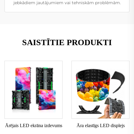
jebkādiem jautājumiem vai tehniskām problēmām.
SAISTĪTIE PRODUKTI
Ārējais LED ekrāna izdevums
Āra elastīgs LED displejs