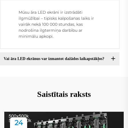
Mūsu āra LED ekrāni ir izstrādāti
ilgmūžībai – tipisks kalpošanas laiks ir
vairāk nekā 100 000 stundas, kas
nodrošina ilgtermiņa darbību ar
minimālu apkopi.
Vai āra LED ekrānus var izmantot dažādos laikapstākļos?
Saistītais raksts
24