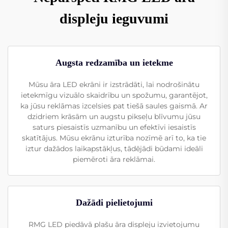
displeju ieguvumi
Augsta redzamība un ietekme
Mūsu āra LED ekrāni ir izstrādāti, lai nodrošinātu
ietekmīgu vizuālo skaidrību un spožumu, garantējot,
ka jūsu reklāmas izcelsies pat tiešā saules gaismā. Ar
dzidriem krāsām un augstu pikseļu blīvumu jūsu
saturs piesaistīs uzmanību un efektīvi iesaistīs
skatītājus. Mūsu ekrānu izturība nozīmē arī to, ka tie
iztur dažādos laikapstākļus, tādējādi būdami ideāli
piemēroti āra reklāmai.
Dažādi pielietojumi
RMG LED piedāvā plašu āra displeju izvietojumu