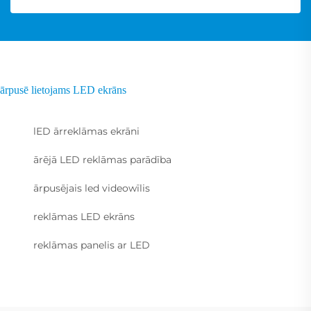
ārpusē lietojams LED ekrāns
lED ārreklāmas ekrāni
ārējā LED reklāmas parādība
ārpusējais led videowīlis
reklāmas LED ekrāns
reklāmas panelis ar LED