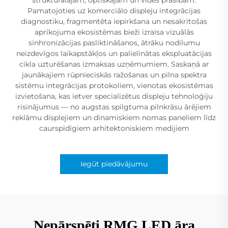
Pamatojoties uz komerciālo displeju integrācijas
diagnostiku, fragmentēta iepirkšana un nesakrītošas
aprīkojuma ekosistēmas bieži izraisa vizuālās
sinhronizācijas pasliktināšanos, ātrāku nodilumu
neizdevīgos laikapstākļos un palielinātas ekspluatācijas
cikla uzturēšanas izmaksas uzņēmumiem. Saskaņā ar
jaunākajiem rūpnieciskās ražošanas un pilna spektra
sistēmu integrācijas protokoliem, vienotas ekosistēmas
izvietošana, kas ietver specializētus displeju tehnoloģiju
risinājumus — no augstas spilgtuma pilnkrāsu ārējiem
reklāmu displejiem un dinamiskiem nomas paneliem līdz
caurspīdīgiem arhitektoniskiem medijiem
Iegūt piedāvājumu
Nepārspēti RMG LED āra