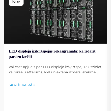
Nov
LED displeja izšķirtspējas rokasgrāmata: kā izdarīt
pareizo izvēli?
Vai esat apjucis par LED displeja izšķirtspēju? Uzziniet,
kā pikseļu attālums, PPI un ekrāna izmērs ietekmē
attēla skaidrību. Iegūstiet ekspertu padomus, kā
izvēlēties optimālo izšķirtspēju saviem mērķiem.
SKATĪT VAIRĀK
Lasiet tagad.