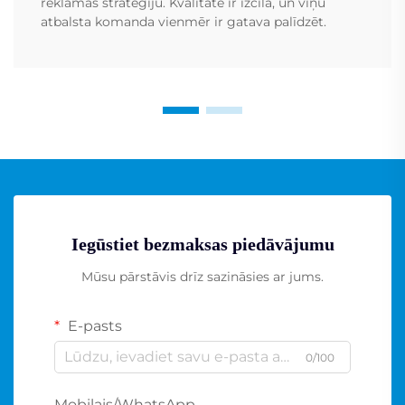
reklāmas stratēģiju. Kvalitāte ir izcila, un viņu
atbalsta komanda vienmēr ir gatava palīdzēt.
Iegūstiet bezmaksas piedāvājumu
Mūsu pārstāvis drīz sazināsies ar jums.
E-pasts
0/100
Mobilais/WhatsApp