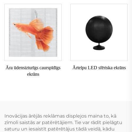
Āra ūdensizturīgs caurspīdīgs
Ārtelpu LED sfēriska ekrāns
ekrāns
Inovācijas ārējās reklāmas displejos maina to, kā
zīmoli saistās ar patērētājiem. Tie var rādīt pielāgtu
saturu un iesaistīt patērētājus tādā veidā, kādu