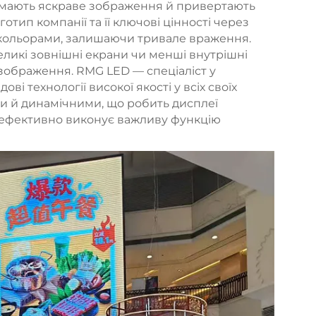
, мають яскраве зображення й привертають
отип компанії та її ключові цінності через
і кольорами, залишаючи тривале враження.
великі зовнішні екрани чи менші внутрішні
ь зображення. RMG LED — спеціаліст у
ві технології високої якості у всіх своїх
ми й динамічними, що робить дисплеї
ж ефективно виконує важливу функцію