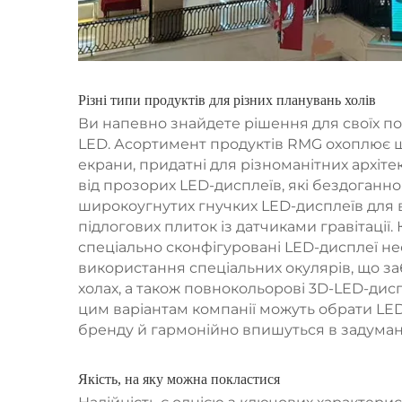
Різні типи продуктів для різних планувань холів
Ви напевно знайдете рішення для своїх п
LED. Асортимент продуктів RMG охоплює ш
екрани, придатні для різноманітних архіте
від прозорих LED-дисплеїв, які бездоганно 
широкоугнутих гнучких LED-дисплеїв для 
підлогових плиток із датчиками гравітації
спеціально сконфігуровані LED-дисплеї не
використання спеціальних окулярів, що з
холах, а також повнокольорові 3D-LED-дис
цим варіантам компанії можуть обрати LED-
бренду й гармонійно впишуться в задуман
Якість, на яку можна покластися