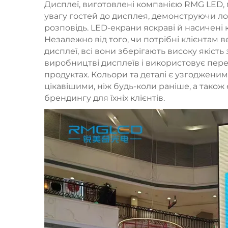
Дисплеї, виготовлені компанією RMG LED
увагу гостей до дисплея, демонструючи лог
розповідь. LED-екрани яскраві й насичен
Незалежно від того, чи потрібні клієнтам 
дисплеї, всі вони зберігають високу якіст
виробництві дисплеїв і використовує передо
продуктах. Кольори та деталі є узгоджени
цікавішими, ніж будь-коли раніше, а тако
брендингу для їхніх клієнтів.