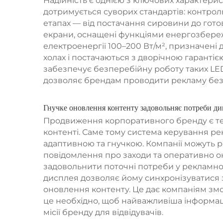
Надійність є однією з ключових характер
дотримується суворих стандартів: контрол
етапах — від постачання сировини до гото
екрани, оснащені функціями енергозбере
електроенергії 100–200 Вт/м², призначені
холах і постачаються з дворічною гарантіє
забезпечує безперебійну роботу таких LED
дозволяє брендам проводити рекламу без 
Гнучке оновлення контенту задовольняє потреби д
Продвиження корпоративного бренду є те
контенті. Саме тому система керування р
адаптивною та гнучкою. Компанії можуть р
повідомлення про заходи та оперативно о
задовольнити поточні потреби у рекламном
дисплея дозволяє йому синхронізуватися
оновлення контенту. Це дає компаніям змог
це необхідно, щоб найважливіша інформа
місії бренду для відвідувачів.