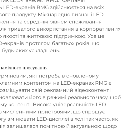
истик LED-панелей RMG. Компанія
ь LED-екранів RMG здійснюється на всіх
вого продукту. Міжнародно визнані LED-
ження та середнім рівнем споживання
 для тривалого використання в корпоративних
ю якості та життєвою підтримкою. Усе це
-екранів протягом багатьох років, що
будь-яких ускладнень.
инамічного просування
рміновим, як і потреба в оновленому
екламним контентом на LED-екранах RMG є
озміщувати свій рекламний відеоконтент і
новлювати його в режимі реального часу, щоб
у контенті. Висока універсальність LED-
 з численними пристроями, що спрощує
у змінювати LED-дисплеї в холі так часто, як
ція залишалася помітною й актуальною щодо