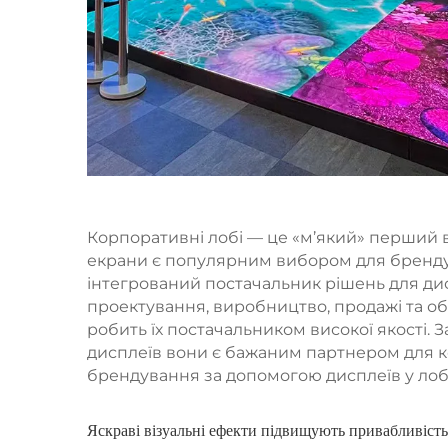
Корпоративні лобі — це «м’який» перший вр
екрани є популярним вибором для бренд
інтегрований постачальник рішень для ди
проектування, виробництво, продажі та об
робить їх постачальником високої якості. 
дисплеїв вони є бажаним партнером для к
брендування за допомогою дисплеїв у лобі
Яскраві візуальні ефекти підвищують привабливіст