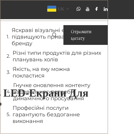
UK
Зміст
Яскраві візуальні ефекти
Отримати
підвищують привабливість
цитату
бренду
Різні типи продуктів для різних
планувань холів
Якість, на яку можна
покластися
Гнучке оновлення контенту
ь LED-Екрани Для
задовольняє потреби
динамічного просування
?
Професійні послуги
гарантують бездоганне
виконання