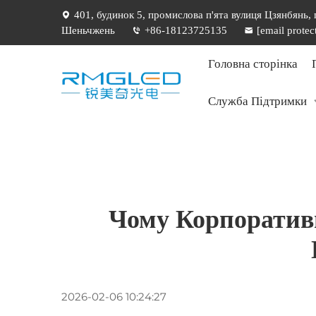
401, будинок 5, промислова п'ята вулиця Цзянбянь,
Шеньчжень
+86-18123725135
[email protec
Головна сторінка
Служба Підтримки
Чому Корпоратив
2026-02-06 10:24:27