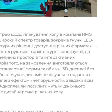
отреб щодо планування холу в компанії RMG
ирокий спектр товарів, зокрема гнучкі LED-
ктурних рішень і доступні в різних форматах —
інтегруються в архітектурні конструкції, до
великих просторів та інтерактивних
. Крім того, на замовлення виготовляються
стандартної форми та об’ємні 3D-дисплеї без
абезпечують динамічне візуальне подання в
плеї з ефектом «непорушності». Завдяки всім
дисплеї, які посилитимуть імідж їхнього
е дизайнерське рішення холу.