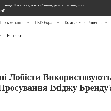
 громада Цзянбянь, повіт Сонґан, район Баоань, місто
ted]
Про компанію
LED Екран
Комплексне Рішення
Контакт
ні Лобісти Використовуют
Просування Іміджу Бренду