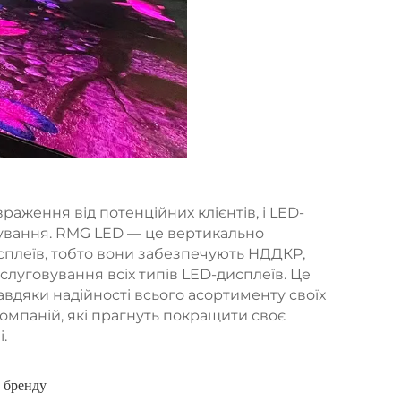
аження від потенційних клієнтів, і LED-
ування. RMG LED — це вертикально
сплеїв, тобто вони забезпечують НДДКР,
слуговування всіх типів LED-дисплеїв. Це
Завдяки надійності всього асортименту своїх
омпаній, які прагнуть покращити своє
.
ь бренду