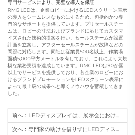
専門サービスにより、完璧な導入を保証
RMG LEDは、企業ロビーにおけるLEDスクリーン表示
の導入をシームレスなものにするため、包括的かつ専
門的なサポートを提供しています。プリセールスチー
ムは、ロビーの寸法およびブランドに応じてカスタマ
イズされた技術的提案を行い、セールスチームが設置
計画を立案し、アフターセールスチームが故障などの
問題に対応します。同社は従業員500名以上、作業場
面積5,000平方メートルを有しており、これにより大規
模な業務実績を達成しています。RMG LEDは90か国
以上でサービスを提供しており、各企業のロビーにお
けるブランドプロモーションをLEDスクリーン表示に
よって最上級の成果へと導くノウハウを蓄積してきま
した。
前へ：
LEDディスプレイは、展示会におけるブランドの認知度をどのように高めることができるか？
次へ：
専門家の助けを借りずにLEDディスプレイパネルの不良部品を交換する方法は？