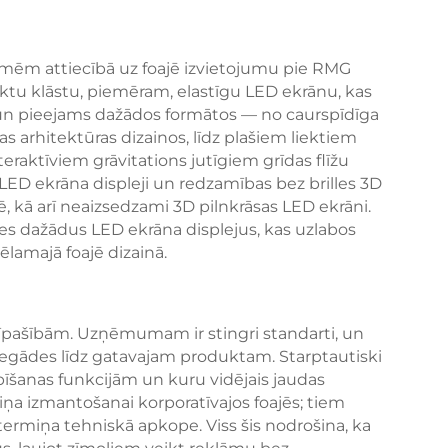
ēlmēm attiecībā uz foajē izvietojumu pie RMG
ktu klāstu, piemēram, elastīgu LED ekrānu, kas
un pieejams dažādos formātos — no caurspīdīga
as arhitektūras dizainos, līdz plašiem liektiem
eraktīviem grāvitations jutīgiem grīdas flīžu
 LED ekrāna displeji un redzamības bez brilles 3D
jē, kā arī neaizsedzami 3D pilnkrāsas LED ekrāni.
es dažādus LED ekrāna displejus, kas uzlabos
lamajā foajē dizainā.
īpašībām. Uzņēmumam ir stingri standarti, un
piegādes līdz gatavajam produktam. Starptautiski
aupīšanas funkcijām un kuru vidējais jaudas
iņa izmantošanai korporatīvajos foajēs; tiem
termiņa tehniskā apkope. Viss šis nodrošina, ka