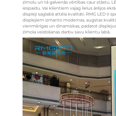
zīmolu un tā galvenās vērtības caur stāstu. LED
iespaidu. Vai klientiem vajag lielus ārējos ek
displeji saglabā attēla kvalitāti. RMG LED ir s
displejiem izmanto modernas, augstas kvalitāt
vienmērīgas un dinamiskas, padarot displeju
zīmola veidošanas darbu savu klientu labā.