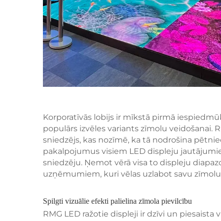
Korporatīvās lobijs ir mīkstā pirmā iespiedmū
populārs izvēles variants zīmolu veidošanai. R
sniedzējs, kas nozīmē, ka tā nodrošina pētnie
pakalpojumus visiem LED displeju jautājumiem
sniedzēju. Ņemot vērā visa to displeju diapa
uzņēmumiem, kuri vēlas uzlabot savu zīmolu v
Spilgti vizuālie efekti palielina zīmola pievilcību
RMG LED ražotie displeji ir dzīvi un piesais