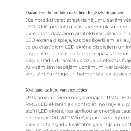
Dažādu veidu produkti dažādiem foajē izkārtojumiem
Jūs noteikti varat atrast risinājumu savām v
LED. RMG produktu klāsts ietver plašu produ
piemērots dažādiem arhitektūras dizainiem 
LED ekrāna displeja, kas bez šķēršļiem iekļauj
telpu elastīgiem LED ekrāna displejiem un int
displejiem. Turklāt pielāgojami īpašas formas
displeji radīs dinamiskus vizuālos efektus foa
Ar visām šīm iespējām uzņēmumi var izvēlēti
viņu zīmola image un harmoniski iekļausies vē
Kvalitāte, uz kuru varat uzticēties
Uzticamība ir viena no galvenajām RMG LED 
RMG LED ekrāni tiek kontrolēti no izejvielu 
atzīti LED ekrāni, kas aprīkoti ar enerģijas t
patēriņš ir 100–200 W/m², ir paredzēti ilgterm
pievienota 2 gadu kvalitātes garantija un bez