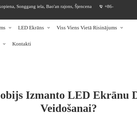
 kopiena, Songgang iela, Bao'an rajons, Šjencena
+86-
ums
LED Ekrāns
Viss Viens Vietā Risinājums
Kontakti
obijs Izmanto LED Ekrānu Di
Veidošanai?