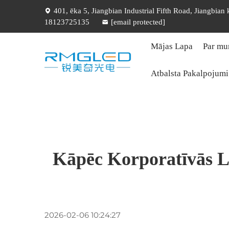
401, ēka 5, Jiangbian Industrial Fifth Road, Jiangbian
18123725135
[email protected]
Mājas Lapa
Par m
Atbalsta Pakalpojumi
Kāpēc Korporatīvās L
2026-02-06 10:24:27