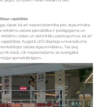
us, ļaujot zīmoliem veikt reklāmu bez
mēšanas vajadzībām
pīga, tāpat kā arī nepieciešamība pēc atjaunināta
a reklāmu satara pārvaldība ir pielāgojama un
 reklāmu video un aktivitāšu paziņojumus, kā arī
a vajadzības. Augstā LED displeja universālums
ienkāršojot satara atjaunināšanu. Tas ļauj
ik bieži, cik nepieciešams, lai svarīgākā
misijai apmeklētājiem.