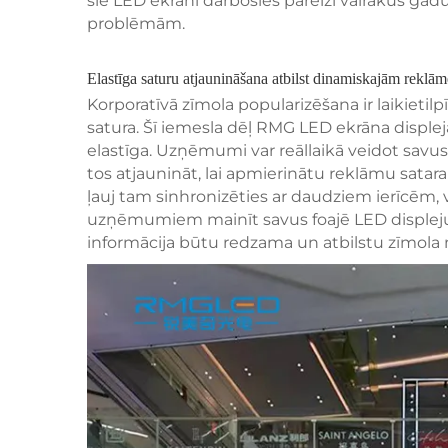
šie LED ekrāni darbosies pareizi vairākus gad
problēmām.
Elastīga saturu atjaunināšana atbilst dinamiskajām reklā
Korporatīvā zīmola popularizēšana ir laikietil
satura. Šī iemesla dēļ RMG LED ekrāna displej
elastīga. Uzņēmumi var reāllaikā veidot savus
tos atjaunināt, lai apmierinātu reklāmu satar
ļauj tam sinhronizēties ar daudziem ierīcēm, v
uzņēmumiem mainīt savus foajē LED displejus t
informācija būtu redzama un atbilstu zīmola 