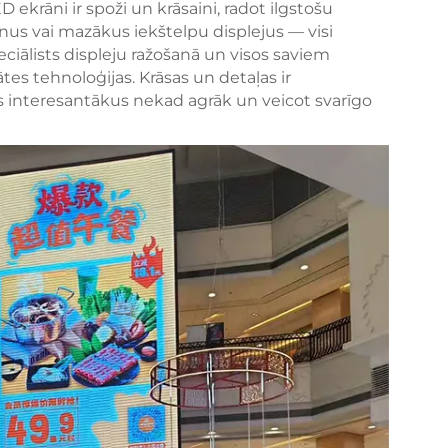
 ekrāni ir spoži un krāsaini, radot ilgstošu
rānus vai mazākus iekštelpu displejus — visi
peciālists displeju ražošanā un visos saviem
es tehnoloģijas. Krāsas un detaļas ir
s interesantākus nekad agrāk un veicot svarīgo