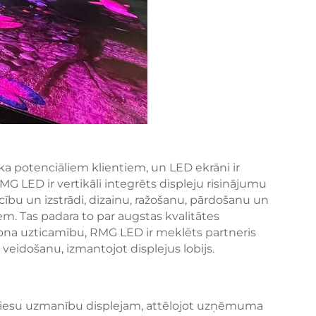
ka potenciāliem klientiem, un LED ekrāni ir
MG LED ir vertikāli integrēts displeju risinājumu
cību un izstrādi, dizainu, ražošanu, pārdošanu un
. Tas padara to par augstas kvalitātes
zona uzticamību, RMG LED ir meklēts partneris
eidošanu, izmantojot displejus lobijs.
ta viesu uzmanību displejam, attēlojot uzņēmuma