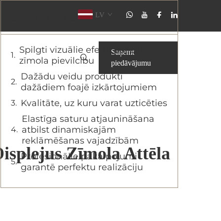
LV
Satura rādītājs
Spilgti vizuālie efekti palielina
Saņemt
zīmola pievilcību
piedāvājumu
Dažādu veidu produkti
dažādiem foajē izkārtojumiem
Kvalitāte, uz kuru varat uzticēties
Elastīga saturu atjaunināšana
atbilst dinamiskajām
reklāmēšanas vajadzībām
splejus Zīmola Attēla
Profesionālie pakalpojumi
garantē perfektu realizāciju