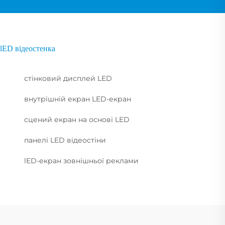
lED відеостенка
стінковий дисплей LED
внутрішній екран LED-екран
сцений екран на основі LED
панелі LED відеостіни
lED-екран зовнішньої реклами