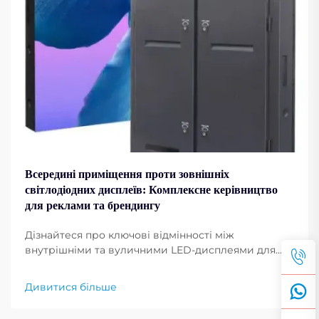
Всередині приміщення проти зовнішніх
світлодіодних дисплеїв: Комплексне керівництво
для реклами та брендингу
Дізнайтеся про ключові відмінності між
внутрішніми та вуличними LED-дисплеями для
реклами. Порівняйте вартість, монтаж та
найкращі сфери застосування за галузями.
Дивитися більше
Отримайте експертні поради зараз.