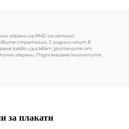
и екрани на RMG са напълно
овите стратегии. С години опит в
ираме какво изискват зрителите от
птични екрани. Подпомагаме клиентите
и за плакати