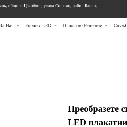
янь, община Цзянбянь, улица Сонгган, район Баоан,
]
За Нас
Екран с LED
Цялостно Решение
Служб
Преобразете с
LED плакатни