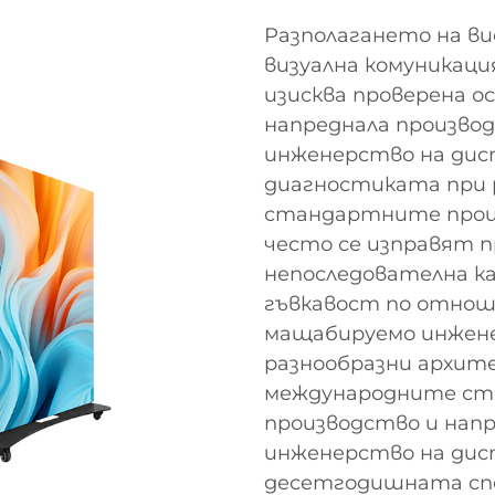
Разполагането на ви
визуална комуникаци
изисква проверена о
напреднала произво
инженерство на дисп
диагностиката при р
стандартните прои
често се изправят 
непоследователна ка
гъвкавост по отнош
мащабируемо инжене
разнообразни архит
международните ст
производство и нап
инженерство на дис
десетгодишната сп