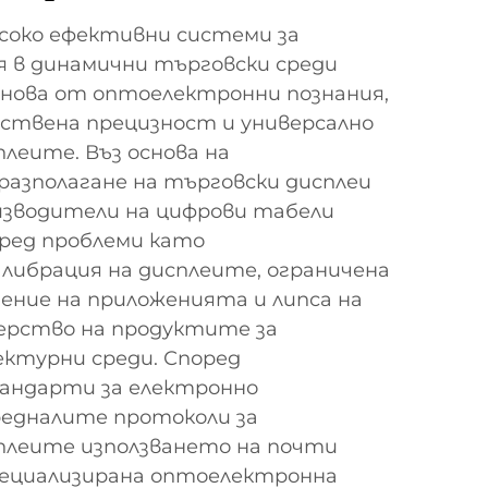
соко ефективни системи за
я в динамични търговски среди
снова от оптоелектронни познания,
дствена прецизност и универсално
леите. Въз основа на
азполагане на търговски дисплеи
зводители на цифрови табели
пред проблеми като
либрация на дисплеите, ограничена
ение на приложенията и липса на
рство на продуктите за
ектурни среди. Според
андарти за електронно
редналите протоколи за
плеите използването на почти
ециализирана оптоелектронна