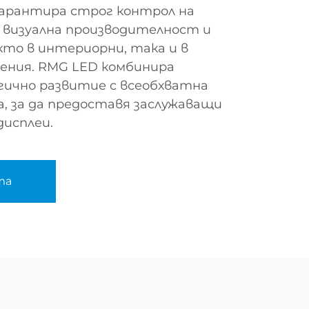
 гарантира строг контрол на
 визуална производителност и
то в интериорни, така и в
ения. RMG LED комбинира
гично развитие с всеобхватна
, за да предоставя заслужаващи
дисплеи.
та