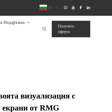
BG
а Поддръжка
Получете
оферта
воята визуализация с
 екрани от RMG