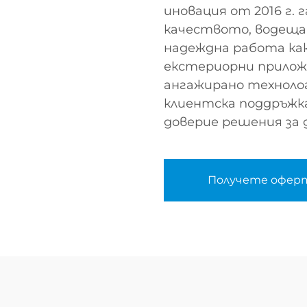
иновация от 2016 г.
качеството, водеща
надеждна работа как
екстериорни прилож
ангажирано техноло
клиентска поддръжка
доверие решения за 
Получете офер