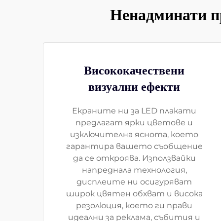
Ненадминати п
Висококачествени
визуални ефекти
Екраните ни за LED плакати
предлагат ярки цветове и
изключителна яснота, което
гарантира вашето съобщение
да се откроява. Използвайки
напреднала технология,
дисплеите ни осигуряват
широк цвятен обхват и висока
резолюция, което ги прави
идеални за реклама, събития и