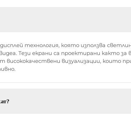
 дисплей технология, която използва светлин
 видеа. Тези екрани са проектирани както за
ат висококачествени визуализации, които п
ивно.
кат?