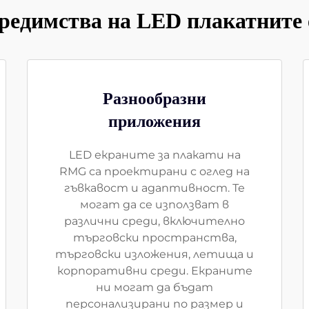
редимства на LED плакатните
Разнообразни
приложения
LED екраните за плакати на
RMG са проектирани с оглед на
гъвкавост и адаптивност. Те
могат да се използват в
различни среди, включително
търговски пространства,
търговски изложения, летища и
корпоративни среди. Екраните
ни могат да бъдат
персонализирани по размер и