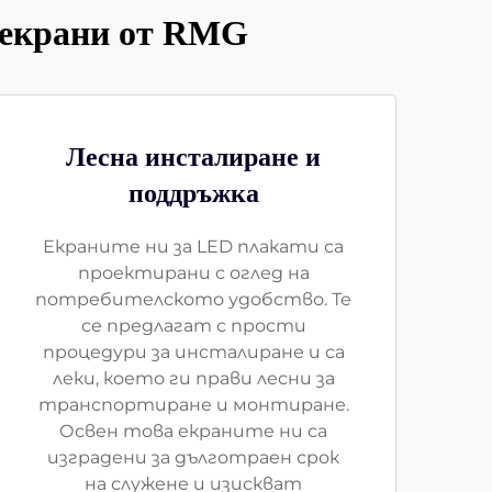
 екрани от RMG
Лесна инсталиране и
поддръжка
Екраните ни за LED плакати са
проектирани с оглед на
потребителското удобство. Те
се предлагат с прости
процедури за инсталиране и са
леки, което ги прави лесни за
транспортиране и монтиране.
Освен това екраните ни са
изградени за дълготраен срок
на служене и изискват