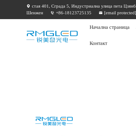
стая 401, Сграда 5, Индустриална улица пета Цзянб
Шенжен
+86-18123725135
[email protected
Начална страница
Контакт