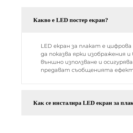
Какво е LED постер екран?
LED екран за плакат е цифрова
да показва ярки изображения и
външно използване и осигуряв
предават съобщенията ефект
Как се инсталира LED екран за пла