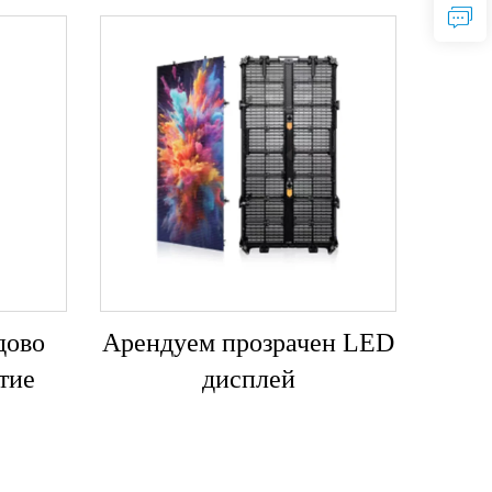
дово
Арендуем прозрачен LED
тие
дисплей