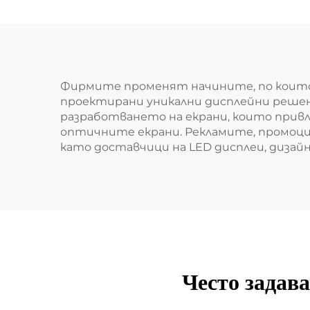
Фирмите променят начините, по които 
проектирани уникални дисплейни решен
разработването на екрани, които привл
оптичните екрани. Рекламите, промоци
като доставчици на LED дисплеи, дизай
Често задав