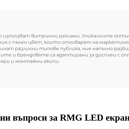
използват витринни реклами. Уникалните оптичн
ия с пълен цвят, които отговарят на маркетинг
ичат различни типове публика, ние напълно разб
ите и брендовете са адаптирани за дисплеи с о
нери и монтажни екипи.
ани въпроси за RMG LED екран