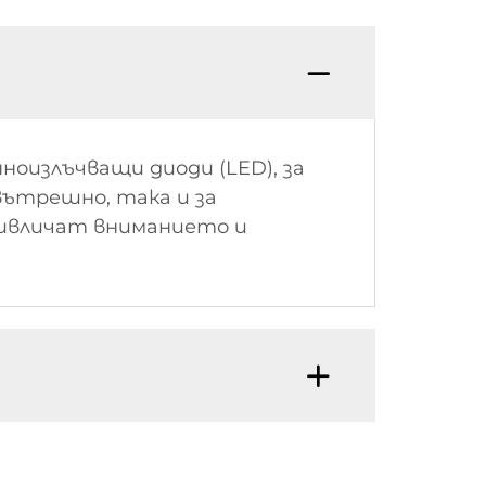
ноизлъчващи диоди (LED), за
 вътрешно, така и за
ривличат вниманието и