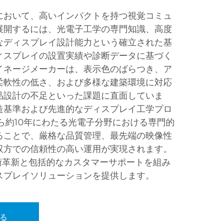
において、高いインパクトを持つ視覚コミュ
展開するには、光電子工学の専門知識、高度
なディスプレイ設計能力という確立された基
ィスプレイの設置実績や診断データに基づく
イネージメーカーは、表示色のばらつき、ア
柔軟性の低さ、および多様な建築環境に対応
品設計の不足といった課題に直面していま
造基準および先進的なディスプレイ工学プロ
から約10年にわたる光電子分野における専門的
ることで、厳格な品質管理、最先端の映像性
双方での信頼性の高い運用が実現されます。
技術革新と包括的なカスタマーサポートを組み
スプレイソリューションを提供します。
る