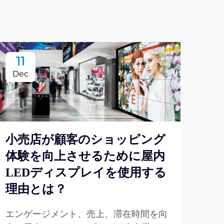
11
2
Dec
De
小売店が顧客のショッピング
体験を向上させるために屋内
近
LEDディスプレイを使用する
聴
理由とは？
ィ
か
エンゲージメント、売上、滞在時間を向