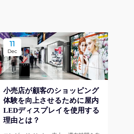
11
2
Dec
De
小売店が顧客のショッピング
体験を向上させるために屋内
近
LEDディスプレイを使用する
聴
理由とは？
ィ