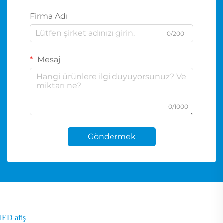
Firma Adı
0/200
Mesaj
0/1000
Göndermek
lED afiş