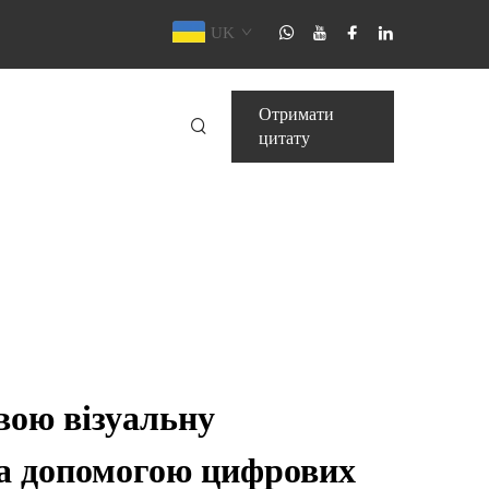
UK
Отримати
цитату
вою візуальну
за допомогою цифрових