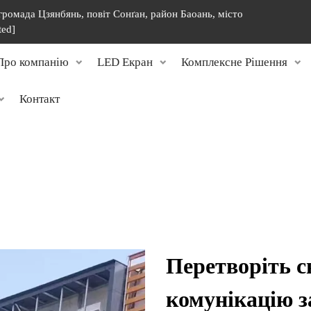
 громада Цзянбянь, повіт Сонґан, район Баоань, місто
ted]
Про компанію
LED Екран
Комплексне Рішення
Контакт
Перетворіть с
комунікацію 