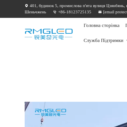
401, будинок 5, промислова п'ята вулиця Цзянбянь,
Шеньчжень
+86-18123725135
[email protec
Головна сторінка
Служба Підтримки