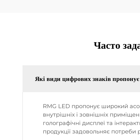
Часто зад
Які види цифрових знаків пропон
RMG LED пропонує широкий асорт
внутрішніх і зовнішніх приміщень
голографічні дисплеї та інтера
продукції задовольняє потреби р