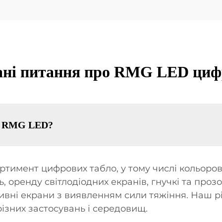
ані питання про RMG LED циф
ує RMG LED?
имент цифрових табло, у тому числі кольорові 
, оренду світлодіодних екранів, гнучкі та прозо
ктивні екрани з виявленням сили тяжіння. Наш 
ізних застосувань і середовищ.