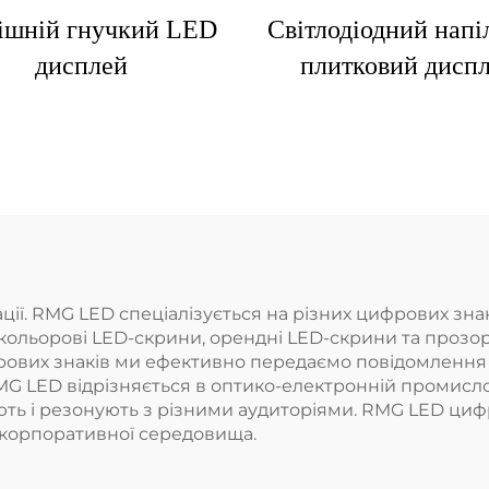
ішній гнучкий LED
Світлодіодний напі
дисплей
плитковий дисп
ії. RMG LED спеціалізується на різних цифрових знак
кольорові LED-скрини, орендні LED-скрини та прозо
рових знаків ми ефективно передаємо повідомлення 
RMG LED відрізняється в оптико-електронній промисл
юють і резонують з різними аудиторіями. RMG LED циф
а корпоративної середовища.