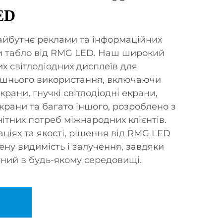
ED
айбутнє реклами та інформаційних
и табло від RMG LED. Наш широкий
х світлодіодних дисплеїв для
нішнього використання, включаючи
крани, гнучкі світлодіодні екрани,
екрани та багато іншого, розроблено з
ітних потреб міжнародних клієнтів.
ціях та якості, рішення від RMG LED
ну видимість і залучення, завдяки
ний в будь-якому середовищі.