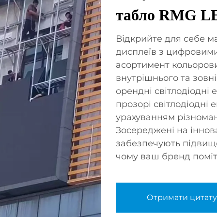
табло RMG L
Відкрийте для себе м
дисплеїв з цифровим
асортимент кольорови
внутрішнього та зов
орендні світлодіодні е
прозорі світлодіодні 
урахуванням різноман
Зосереджені на іннова
забезпечують підвище
чому ваш бренд поміт
Отримати цитату