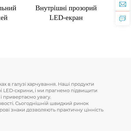
льний
Внутрішні прозорий
лей
LED-екран
ах в галузі харчування. Наші продукти
рі LED-скрини, і ми прагнемо підвищити
і привертаємо увагу.
овості. Сьогоднішній швидкий ринок
рові знаки дозволяють практичну цінність