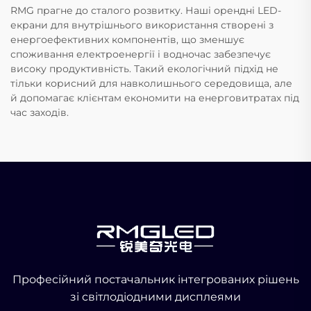
RMG прагне до сталого розвитку. Наші орендні LED-
екрани для внутрішнього використання створені з
енергоефективних компонентів, що зменшує
споживання електроенергії і водночас забезпечує
високу продуктивність. Такий екологічний підхід не
тільки корисний для навколишнього середовища, але
й допомагає клієнтам економити на енерговитратах під
час заходів.
Професійний постачальник інтегрованих рішень
зі світлодіодними дисплеями