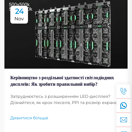
24
Nov
Керівництво з роздільної здатності світлодіодних
дисплеїв: Як зробити правильний вибір?
Затруднюєтесь з розширенням LED-дисплея?
Дізнайтеся, як крок пікселя, PPI та розмір екрана
впливають на чіткість зображення. Отримайте
професійні поради щодо вибору оптимального
Дивитися більше
розширення для ваших потреб. Читайте зараз.