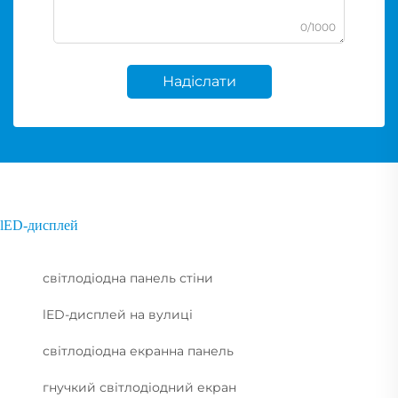
0/1000
Надіслати
lED-дисплей
світлодіодна панель стіни
lED-дисплей на вулиці
світлодіодна екранна панель
гнучкий світлодіодний екран