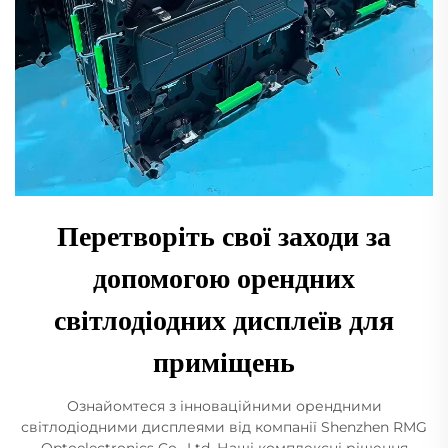
Перетворіть свої заходи за
допомогою орендних
світлодіодних дисплеїв для
приміщень
Ознайомтеся з інноваційними орендними
світлодіодними дисплеями від компанії Shenzhen RMG
Optoelectronics Co., Ltd. Наші комплексні рішення