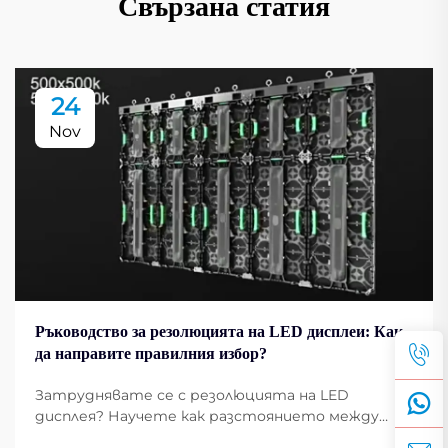
Свързана статия
24
Nov
Ръководство за резолюцията на LED дисплеи: Как
да направите правилния избор?
Затруднявате се с резолюцията на LED
дисплея? Научете как разстоянието между
пикселите, PPI и размерът на екрана влияят