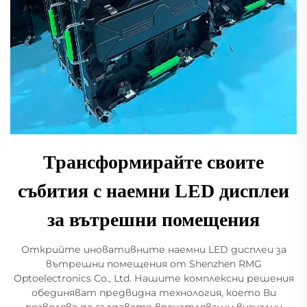
Трансформирайте своите
събития с наемни LED дисплеи
за вътрешни помещения
Открийте иновативните наемни LED дисплеи за
вътрешни помещения от Shenzhen RMG
Optoelectronics Co., Ltd. Нашите комплексни решения
обединяват предвидна технология, което Ви
позволява да създавате впечатляващи визуални