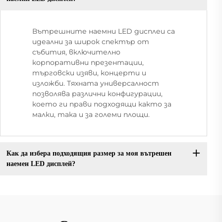
Вътрешните наемни LED дисплеи са
идеални за широк спектър от
събития, включително
корпоративни презентации,
търговски изяви, концерти и
изложби. Тяхната универсалност
позволява различни конфигурации,
което ги прави подходящи както за
малки, така и за големи площи.
Как да избера подходящия размер за моя вътрешен
наемен LED дисплей?