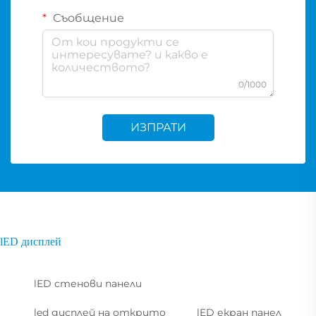
Съобщение
0/1000
ИЗПРАТИ
lED дисплей
lED стенови панели
led дисплей на открито
lED екран панел