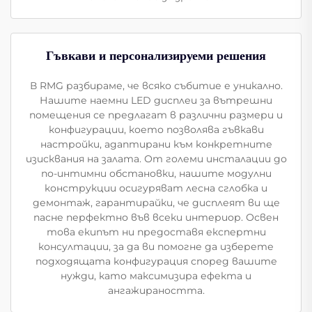
Гъвкави и персонализируеми решения
В RMG разбираме, че всяко събитие е уникално.
Нашите наемни LED дисплеи за вътрешни
помещения се предлагат в различни размери и
конфигурации, което позволява гъвкави
настройки, адаптирани към конкретните
изисквания на залата. От големи инсталации до
по-интимни обстановки, нашите модулни
конструкции осигуряват лесна сглобка и
демонтаж, гарантирайки, че дисплеят ви ще
пасне перфектно във всеки интериор. Освен
това екипът ни предоставя експертни
консултации, за да ви помогне да изберете
подходящата конфигурация според вашите
нужди, като максимизира ефекта и
ангажираността.