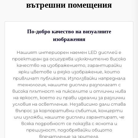
вътрешни помещения
По-добро качество на визуалните
изображения
Нашият интериорен наемен LED дисплей е
проектиран да осигурява изключително високо
качество на изображението, гарантирайки
ярки цветове и рязко изображение, които
привличат публиката. Използвайки напреднала
технология, нашите дисплеи разполагат с
висока плътност на пикселите и отлични нива
на яркост, което ги прави идеални за различни
условия на осветление. Независимо дали става
въпрос за корпоративни събития, концерти
или изложби, нашите дисплеи гарантират, че
всяка подробност се показва с яснота и
прецизност, подобрявайки общото
впечатление за зрителя.