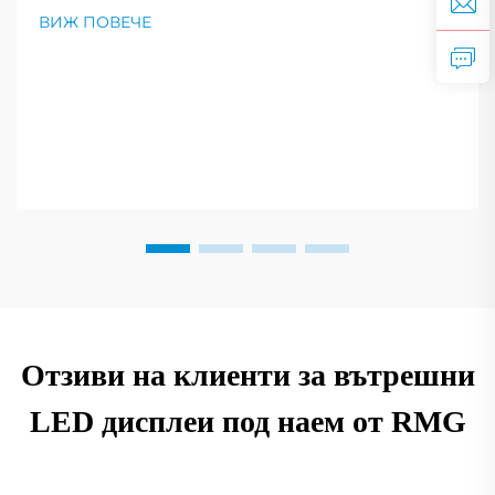
върху яснотата на изображението. Вижте
ВИЖ ПОВЕЧЕ
експертни съвети за избора на оптималната
резолюция според вашите нужди. Прочетете
сега.
Отзиви на клиенти за вътрешни
LED дисплеи под наем от RMG