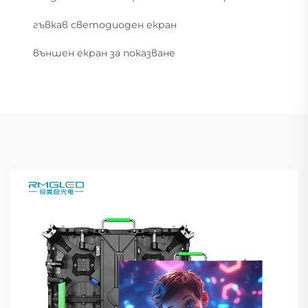
гъвкав светодиоден екран
външен екран за показване