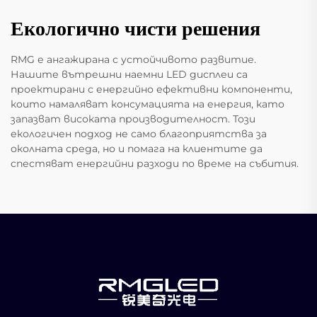
Екологично чисти решения
RMG е ангажирана с устойчивото развитие.
Нашите вътрешни наемни LED дисплеи са
проектирани с енергийно ефективни компоненти,
които намаляват консумацията на енергия, като
запазват високата производителност. Този
екологичен подход не само благоприятства за
околната среда, но и помага на клиентите да
спестяват енергийни разходи по време на събития.