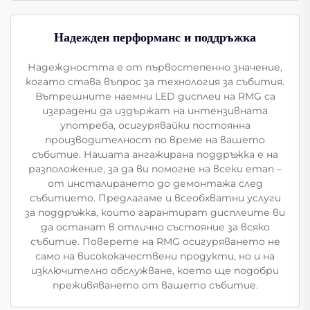
Надежден перформанс и поддръжка
Надеждността е от първостепенно значение,
когато става въпрос за технология за събития.
Вътрешните наемни LED дисплеи на RMG са
изградени да издържат на интензивната
употреба, осигурявайки постоянна
производителност по време на вашето
събитие. Нашата ангажирана поддръжка е на
разположение, за да ви помогне на всеки етап –
от инсталирането до демонтажа след
събитието. Предлагаме и всеобхватни услуги
за поддръжка, които гарантират дисплеите ви
да останат в отлично състояние за всяко
събитие. Поверете на RMG осигуряването не
само на висококачествени продукти, но и на
изключително обслужване, което ще подобри
преживяването от вашето събитие.