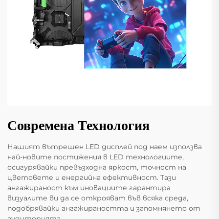
Современа Технология
Нашият вътрешен LED дисплей под наем използва
най-новите постижения в LED технологиите,
осигурявайки превъзходна яркост, точност на
цветовете и енергийна ефективност. Тази
ангажираност към иновациите гарантира
визуалите ви да се открояват във всяка среда,
подобрявайки ангажираността и запомнянето от
аудиторията.