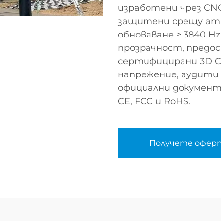
изработени чрез CN
защитени срещу атм
обновяване ≥ 3840 H
прозрачност, предо
сертифицирани 3D 
напрежение, аудити
официални документ
CE, FCC и RoHS.
Получете офер