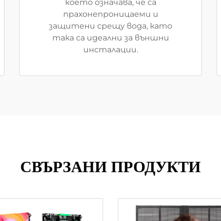
което означава, че са
прахонепроницаеми и
защитени срещу вода, като
така са идеални за външни
инсталации.
СВЪРЗАНИ ПРОДУКТИ