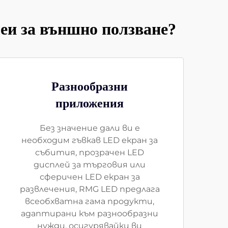
еи за външно ползване?
Разнообразни
приложения
Без значение дали ви е
необходим гъвкав LED екран за
събития, прозрачен LED
дисплей за търговия или
сферичен LED екран за
развлечения, RMG LED предлага
всеобхватна гама продукти,
адаптирани към разнообразни
нужди, осигурявайки ви