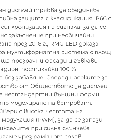
н дисплей трябва да обединява
ивна защита с класификация IP66 с
инхронизация на сигнала, за да се
но закъснение при необичайни
ана през 2016 г., RMG LED доказа
ра мултиформатна система с площ
аща прозрачни фасади и гъвкави
адион, постигайки 100 %
 без забавяне. Според насоките за
рство от Обществото за дисплеи
 на нестандартни външни форми
рано моделиране на ветровата
йвери с висока честота на
модулация (PWM), за да се запази
икселите при силна слънчева
игаме чрез рамки от сплав,