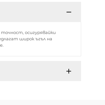
 точност, осигурявайки
едлагат широк ъгъл на
е.