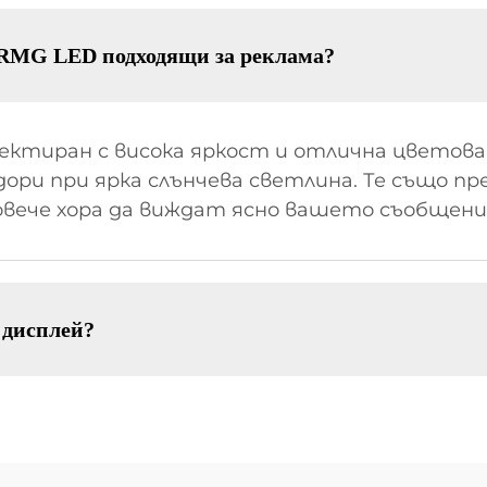
 RMG LED подходящи за реклама?
ктиран с висока яркост и отлична цветова
ори при ярка слънчева светлина. Те също пр
повече хора да виждат ясно вашето съобщени
 дисплей?