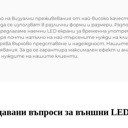
то на визуални преживявания от най-високо каче
да се използват в различни форми и размери. Разпо
предлагаме наемни LED екрани за временна употр
аря почти напълно на най-търсените нужди на к
рява върхово представяне и надеждност. Нашите 
ания. За да се гарантира максимален ефект и анг
д нуждите на нашите клиенти.
давани въпроси за външни LE