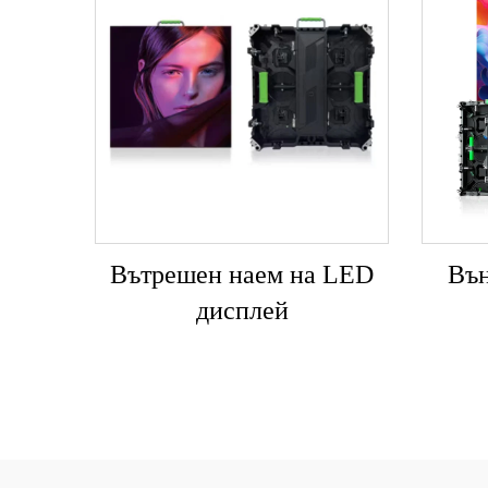
Вътрешен наем на LED
Вън
дисплей