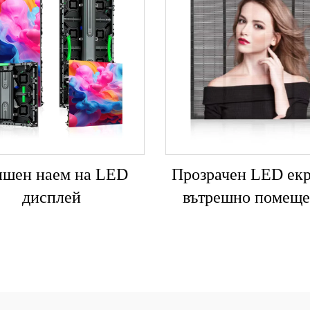
шен наем на LED
Прозрачен LED екр
дисплей
вътрешно помеще