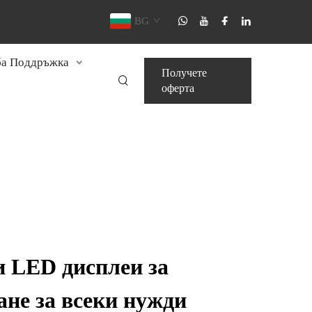
BG
а Поддръжка
Получете
оферта
 LED дисплеи за
не за всеки нужди