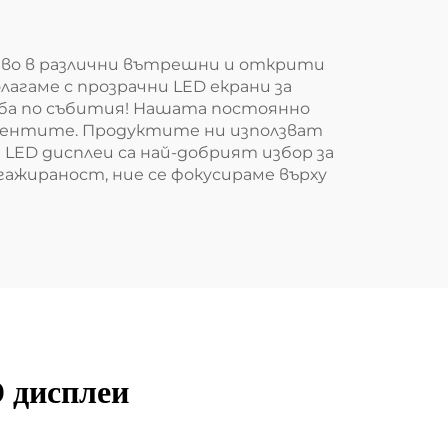
ство в различни вътрешни и открити
лагаме с прозрачни LED екрани за
еба по събития! Нашата постоянно
лиентите. Продуктите ни използват
LED дисплеи са най-добрият избор за
ажираност, ние се фокусираме върху
D дисплеи