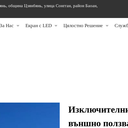
янь, община Цзянбянь, улица Сонгган, район Баоан,
]
За Нас
Екран с LED
Цялостно Решение
Служб
Изключителни
външно ползва