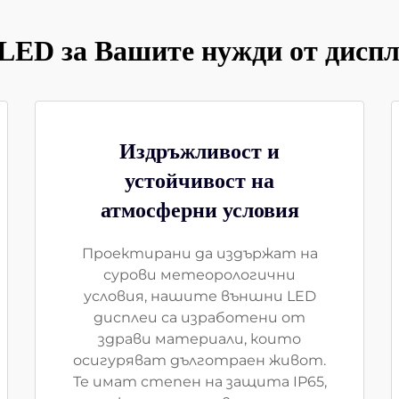
LED за Вашите нужди от диспл
Издръжливост и
устойчивост на
атмосферни условия
Проектирани да издържат на
сурови метеорологични
условия, нашите външни LED
дисплеи са изработени от
здрави материали, които
осигуряват дълготраен живот.
Те имат степен на защита IP65,