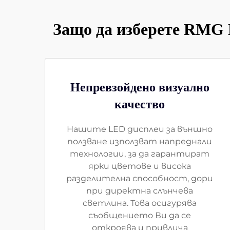
Защо да изберете RMG 
Непревзойдено визуално
качество
Нашите LED дисплеи за външно
ползване използват напреднали
технологии, за да гарантират
ярки цветове и висока
разделителна способност, дори
при директна слънчева
светлина. Това осигурява
съобщението Ви да се
откроява и привлича