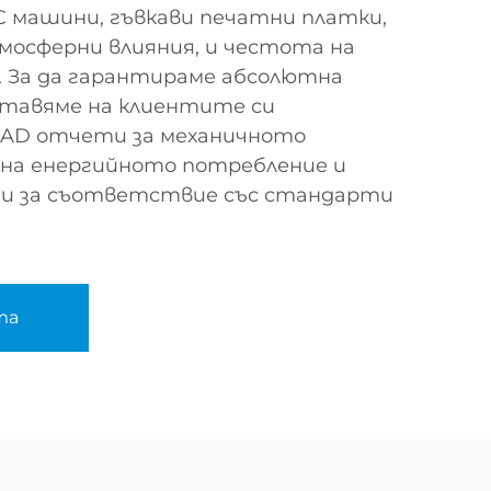
C машини, гъвкави печатни платки,
осферни влияния, и честота на
z. За да гарантираме абсолютна
ставяме на клиентите си
CAD отчети за механичното
 на енергийното потребление и
и за съответствие със стандарти
та