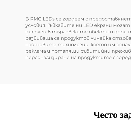
В RMG LEDs се гордеем с предоставяне
условия. Гъвкавите ни LED екрани могат 
дисплеи в търговските обекти и дори 
развиваща се продуктов линейка отгов
най-новите технологии, което им осигу
реклама и потапящи събитийни преживяв
персонализиране на продуктите споре
Често за