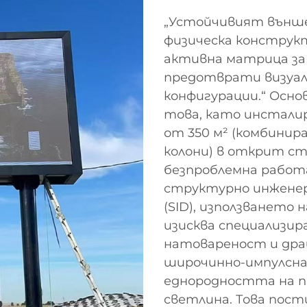
„Устойчивият външе
физическа конструкт
активна матрица за с
предотврати визуал
конфигурации.“ Основ
това, като инстали
от 350 м² (комбинир
колони) в открит ст
безпроблемна работа
структурно инжене
(SID), използването
изисква специализи
натовареност и дра
широчинно-импулсна 
еднородността на п
светлина. Това пост