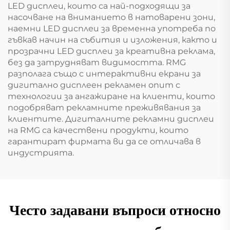
LED дисплеи, които са най-подходящи за
насочване на вниманието в натоварени зони,
наемни LED дисплеи за временна употреба по
гъвкав начин на събития и изложения, както и
прозрачни LED дисплеи за креативна реклама,
без да затрудняват видимостта. RMG
разполага също с интерактивни екрани за
дигитално дисплеен рекламен опит с
технологии за ангажиране на клиенти, които
подобряват рекламните преживявания за
клиентите. Дигиталните рекламни дисплеи
на RMG са качествени продукти, които
гарантират фирмата ви да се отличава в
индустрията.
Често задавани въпроси относно