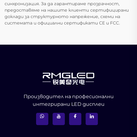
синхронизация. За да гарантираме прозрачност,
предоставяме на нашите клиенти сертифицирани
доклади за структурното напрежение, схеми на
системата и официални сертификати CE и FCC.
Производител на професионални
интегрирани LED дисплеи