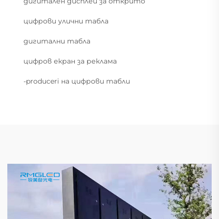
дигитален дисплей за открито
цифрови улични табла
дигитални табла
цифров екран за реклама
-produceri на цифрови табли