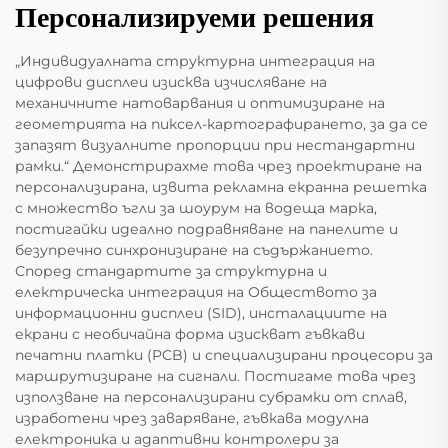
Персонализируеми решения
„Индивидуалната структурна интеграция на
цифрови дисплеи изисква изчисляване на
механичните натоварвания и оптимизиране на
геометрията на пиксел-картографирането, за да се
запазят визуалните пропорции при нестандартни
рамки.“ Демонстрирахме това чрез проектиране на
персонализирана, извита рекламна екранна решетка
с множество ъгли за шоурум на водеща марка,
постигайки идеално подравняване на панелите и
безупречно синхронизиране на съдържанието.
Според стандартите за структурна и
електрическа интеграция на Обществото за
информационни дисплеи (SID), инсталациите на
екрани с необичайна форма изискват гъвкави
печатни платки (PCB) и специализирани процесори за
маршрутизиране на сигнали. Постигаме това чрез
използване на персонализирани субрамки от сплав,
изработени чрез заваряване, гъвкава модулна
електроника и адаптивни контролери за