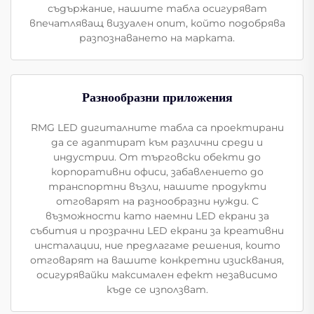
съдържание, нашите табла осигуряват
впечатляващ визуален опит, който подобрява
разпознаването на марката.
Разнообразни приложения
RMG LED дигиталните табла са проектирани
да се адаптират към различни среди и
индустрии. От търговски обекти до
корпоративни офиси, забавлението до
транспортни възли, нашите продукти
отговарят на разнообразни нужди. С
възможности като наемни LED екрани за
събития и прозрачни LED екрани за креативни
инсталации, ние предлагаме решения, които
отговарят на вашите конкретни изисквания,
осигурявайки максимален ефект независимо
къде се използват.