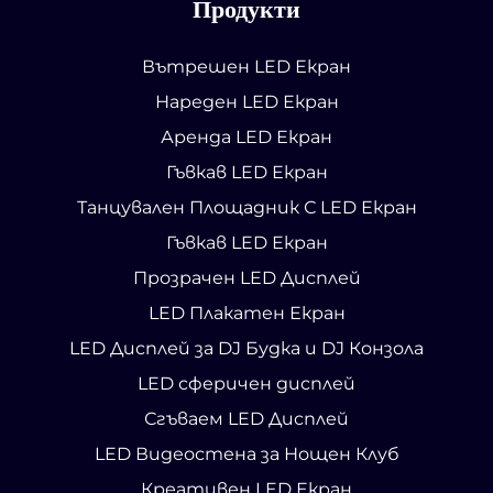
Продукти
Вътрешен LED Екран
Нареден LED Екран
Аренда LED Екран
Гъвкав LED Екран
Танцувален Площадник С LED Екран
Гъвкав LED Екран
Прозрачен LED Дисплей
LED Плакатен Екран
LED Дисплей за DJ Будка и DJ Конзола
LED сферичен дисплей
Сгъваем LED Дисплей
LED Видеостена за Нощен Клуб
Креативен LED Екран