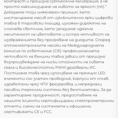
контраст и прецизна субпикселна калибрация, а не
просто максимизиране на нивото на яркост (nit).“
Доказахме този инженерен принцип, като
инсталирахме масив от изключително ярки цифрови
табла в търговски площад, изложен директно на
слънчева светлина, като запазихме идеална
наситеност на цветовете и остра четливост на
изображенията без прегряване на диодите. Според
оптоелектронните насоки на Международната
комисия по осветление (CIE) професионалната
четливост на външни табла зависи от прецизно
възпроизвеждане на ниски стойности на сивата
скала и високочестотни PWM драйверни ИС.
Постигаме това чрез използване на премиум LED
елементи със златен проводник, корпуси от сплав,
изработени чрез ЧПУ фрезеровка, и напреднали
пасивни термични системи без вентилатори. За да
гарантираме прозрачност, предоставяме на
нашите клиенти сертифицирани спектрометрични
отчети, схеми на системата и официални
сертификати CE и FCC.