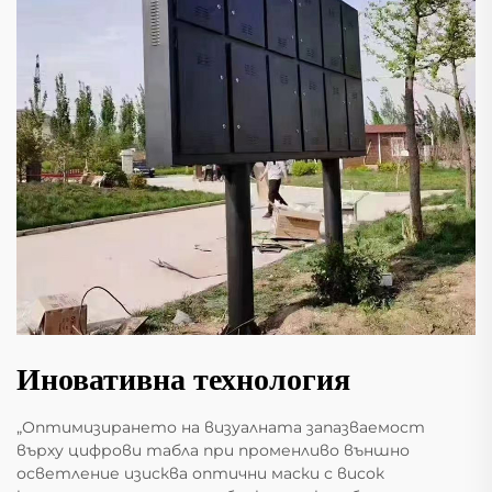
Иновативна технология
„Оптимизирането на визуалната запазваемост
върху цифрови табла при променливо външно
осветление изисква оптични маски с висок