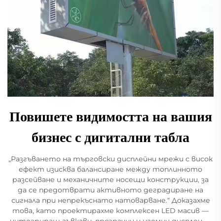
Повишете видимостта на вашия
бизнес с дигитални табла
„Разгъването на търговски дисплейни мрежи с висок
ефект изисква балансиране между топлинното
разсейване и механичните носещи конструкции, за
да се предотврати активното деградиране на
сигнала при непрекъснато натоварване.“ Доказахме
това, като проектирахме комплексен LED масив —
интегриращ гъвкави, прозрачни и наемни дисплеи —