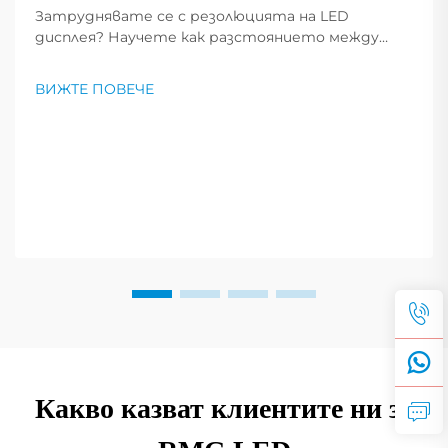
Затруднявате се с резолюцията на LED
дисплея? Научете как разстоянието между
пикселите, PPI и размерът на екрана влияят
върху яснотата на изображението. Вижте
ВИЖТЕ ПОВЕЧЕ
експертни съвети за избора на оптималната
резолюция според вашите нужди. Прочетете
сега.
Какво казват клиентите ни за