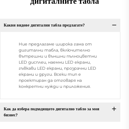
дигиталните табла
Какви видове дигитални табла предлагате?
Ние предлагаме широка гама от
дигитални табла, включително
вътрешни и външни пълноцветни
LED дисплеи, наемни LED екрани,
гъвкави LED екрани, прозрачни LED
екрани и други. Всеки тип е
проектиран да отговаря на
конкретни нужди и приложения.
Как да избера подходящото дигитално табло за моя
бизнес?