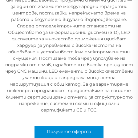
за един от големите международни транзитни
центрове, постигайки непрекъснато време на
работа и безупречно визуално възпроизвеждане.
Според оптоелектронните стандарти на
Обществото за информационни дисплеи (SID), LED
дисплеите за множество приложения изискват
хардуер за управление с висока честота на
обновяване и устойчивост към електромагнитни
смущения. Постигаме това чрез използване на
подрамки от сплав, изработени с висока прецизност
чрез CNC машини, LED елементи с висококачествени
златни жици и напреднала мощностна
маршрутизация с общ катод. За да гарантираме
инженерна прозрачност, предоставяме на нашите
клиенти сертифицирани отчети за структурното
напрежение, системни схеми и официални
сертификати CE и FCC.
Получете оферта