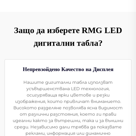
Защо да изберете RMG LED
дигитални табла?
Непревзойдено Качество на Дисплея
Нашите дигитални табла използват
усъвършенствана LED технология,
осигуряваща ярки цветове и резки
изображения, които привличат вниманието.
Високото разделяне позволява ясна видимост
от различни разстояния, което ги прави
идеални както за вътрешни, така и за външни
среди. Независимо дали трябва да показвате
реклами, информация или динамично