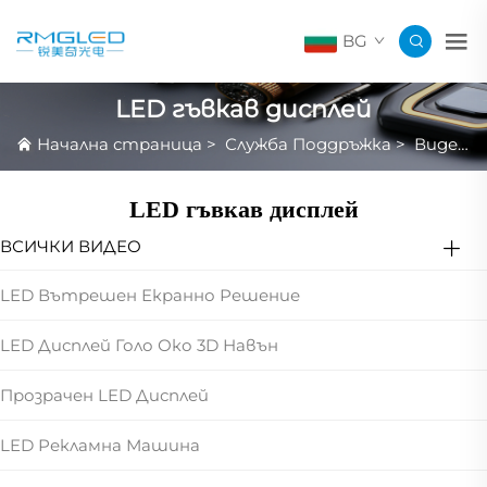
BG
LED гъвкав дисплей
Начална страница
>
Служба Поддръжка
>
Видео Преглед На Продукта
LED гъвкав дисплей
ВСИЧКИ ВИДЕО
LED Вътрешен Екранно Решение
LED Дисплей Голо Око 3D Навън
Прозрачен LED Дисплей
LED Рекламна Машина