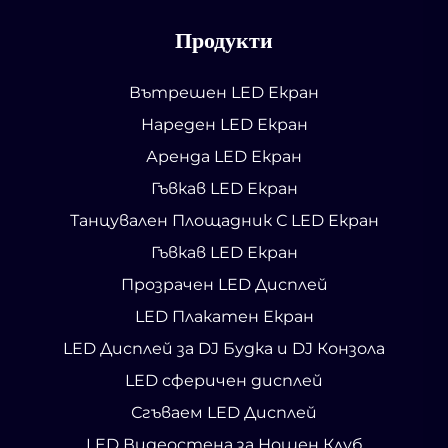
Продукти
Вътрешен LED Екран
Нареден LED Екран
Аренда LED Екран
Гъвкав LED Екран
Танцувален Площадник С LED Екран
Гъвкав LED Екран
Прозрачен LED Дисплей
LED Плакатен Екран
LED Дисплей за DJ Будка и DJ Конзола
LED сферичен дисплей
Сгъваем LED Дисплей
LED Видеостена за Нощен Клуб