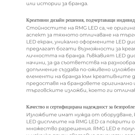
или истории за бранда.
Креативни дизайн решения, подчертаващи индивиду
Стойностите на RMG LED са, че оригин
аспект за тяхното отличаване на търг
LED екран, уникално оформените LED ди
предлагат богати възможности за креат
личността на бранда. Гъвкавият LED дис
начини, за да съответства на разнообр
допълнение създава по-оживено изложб
елементи на бранда към креативните д
предоставя на брандовете оригинално 
търговските изложби, което ги отлича
Качество и сертифицирана надеждност за безпробл
Изложбите имат нужда от оборудване, к
LED дисплеите на RMG LED са покрити 
множество разрешения. RMG LED е получ