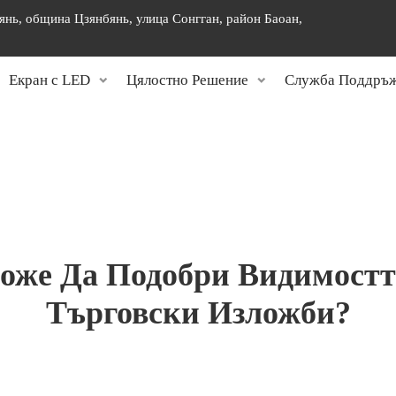
янь, община Цзянбянь, улица Сонгган, район Баоан,
]
Екран с LED
Цялостно Решение
Служба Поддръ
оже Да Подобри Видимостт
Търговски Изложби?