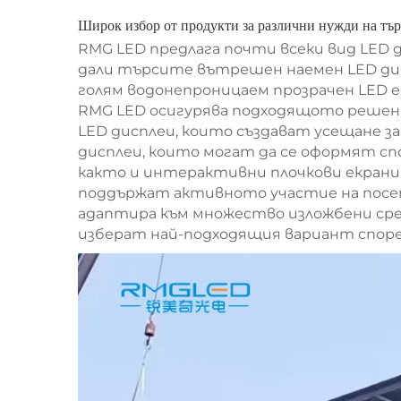
Широк избор от продукти за различни нужди на тъ
RMG LED предлага почти всеки вид LED 
дали търсите вътрешен наемен LED дисп
голям водонепроницаем прозрачен LED 
RMG LED осигурява подходящото решен
LED дисплеи, които създават усещане з
дисплеи, които могат да се оформят с
както и интерактивни плочкови екрани
поддържат активното участие на посет
адаптира към множество изложбени сред
изберат най-подходящия вариант според