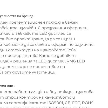
алността на бранда.
ален презентационен подход е важен
овските изложби. С прозрачния сферичен
сплеи и гъвкавите LED дисплеи се
ивно проектиране, за да се изрази
плей може да се огъва и оформя по различни
азни структури на щандовете. Това
ено пространство. Като се добавят
изайн решения за LED дисплеи, RMG LED
и запомнящо се присъствие на
ва от другите участници.
емен опит
оето работи гладко и без откази, и затова
от строг контрол на качеството и
ила сертификатите ISO9001, CE, FCC, ROHS