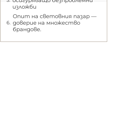
осигуряващо безпроблемни
изложби
Опит на световния пазар —
доверие на множество
брандове.