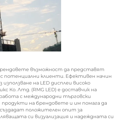
брендовете възможност да представят
 с потенциални клиенти. Ефективен начин
 използване на LED дисплеи високо
 Ко. Лтд. (RMG LED) е доставчик на
 работа с международни търговски
и продукти на брендовете и им помага да
 създадат положителен опит за
яващата си визуализация и надеждната си