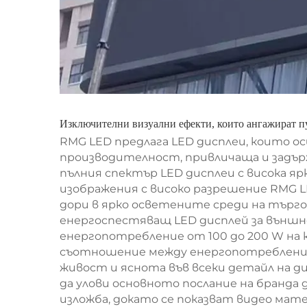
Изключителни визуални ефекти, които ангажират п
RMG LED предлага LED дисплеи, които о
производителност, привличаща и задъ
пълния спектър LED дисплеи с висока я
изображения с високо разрешение RMG L
дори в ярко осветените среди на търг
енергоспестяващ LED дисплей за външно
енергопотребление от 100 до 200 W на
съотношение между енергопотребление 
живост и яснота във всеки детайл на д
да улови основното послание на бранда
изложба, докато се показват видео мат