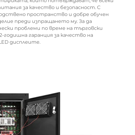
ртификата, които потвърждават, че всеки
питания за качество и безопасност. С
одствено пространство и добре обучен
елие преди изпращането му. За да
чески проблеми по време на търговски
2-годишна гаранция за качество на
LED дисплеите.