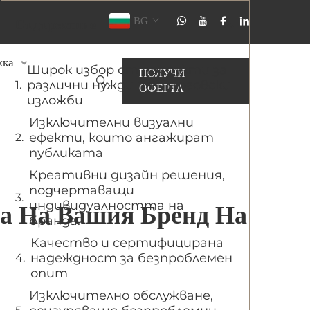
BG
Съдържание
жка
Широк избор от продукти за
ПОЛУЧИ
различни нужди на търговски
ОФЕРТА
изложби
Изключителни визуални
ефекти, които ангажират
публиката
Креативни дизайн решения,
подчертаващи
индивидуалността на
а На Вашия Бренд На
бранда.
Качество и сертифицирана
надеждност за безпроблемен
опит
Изключително обслужване,