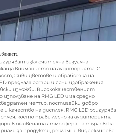
убликата
сигуряват изключителна визуална
ржаща вниманието на аудиторията. С
ркост, живи цветове и обработка на
ED предлага остри и ясни изображения
овски изложби. Висококачественият
 използване на RMG LED има средно
 квадратен метър, постигайки добро
и качество на дисплея. RMG LED осигурява
исплея, което прави лесно за аудиторията
 дори в оживената атмосфера на търговска
ериали за продукти, рекламни видеоклипове