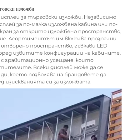
рговски изложби
дисплеи за търговски изложби. Независимо
лей за по-малка изложбена кабина или по-
екран за открито изложбено пространство,
ие. Асортиментът им включва прозрачни
а отворено пространство, гъвкави LED
поред извитите конфигурации на кабините,
 с гравитационно усещане, които
ителите. Всеки дисплей може да се
и, което позволява на брандовете да
 изискванията си за изложбата.