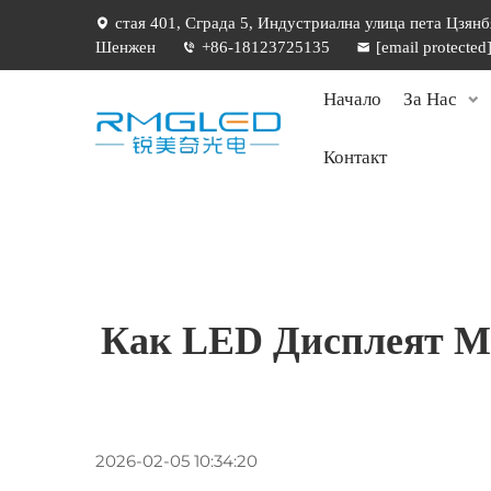
стая 401, Сграда 5, Индустриална улица пета Цзянб
Шенжен
+86-18123725135
[email protected
Начало
За Нас
Контакт
Как LED Дисплеят М
2026-02-05 10:34:20