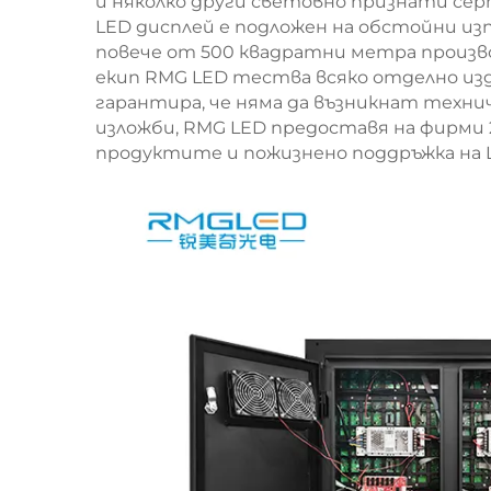
и няколко други световно признати се
LED дисплей е подложен на обстойни из
повече от 500 квадратни метра произв
екип RMG LED тества всяко отделно изд
гарантира, че няма да възникнат техни
изложби, RMG LED предоставя на фирми 
продуктите и пожизнено поддръжка на 