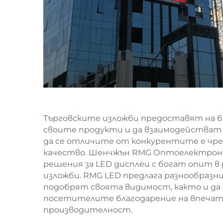
Търговските изложби предоставят на 
своите продукти и да взаимодействат
да се отличите от конкурентите е чрез
качество. Шенчжън RMG Оптоелектроникс
решения за LED дисплеи с богат опит в
изложби. RMG LED предлага разнообразн
подобрят своята видимост, както и да
посетителите благодарение на впечатл
производителност.