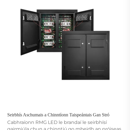
Seirbhís Aschumais a Chinntíonn Taispeántais Gan Stró
Cabhraíonn RMG LED le brandaí le seirbhísí
gairmiúla chun a chinntiú go mbeidh an próiseas