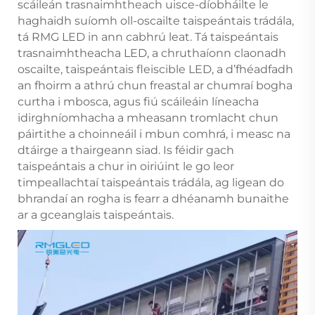
scáileán trasnaimhtheach uisce-díobháilte le
haghaidh suíomh oll-oscailte taispeántais trádála,
tá RMG LED in ann cabhrú leat. Tá taispeántais
trasnaimhtheacha LED, a chruthaíonn claonadh
oscailte, taispeántais fleiscible LED, a d’fhéadfadh
an fhoirm a athrú chun freastal ar chumraí bogha
curtha i mbosca, agus fiú scáileáin líneacha
idirghníomhacha a mheasann tromlacht chun
páirtithe a choinneáil i mbun comhrá, i measc na
dtáirge a thairgeann siad. Is féidir gach
taispeántais a chur in oiriúint le go leor
timpeallachtaí taispeántais trádála, ag ligean do
bhrandaí an rogha is fearr a dhéanamh bunaithe
ar a gceanglais taispeántais.