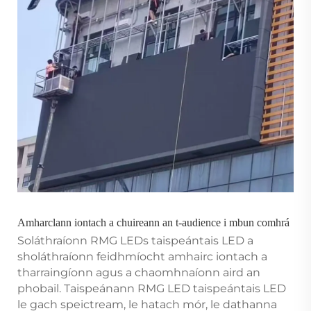
Amharclann iontach a chuireann an t-audience i mbun comhrá
Soláthraíonn RMG LEDs taispeántais LED a
sholáthraíonn feidhmíocht amhairc iontach a
tharraingíonn agus a chaomhnaíonn aird an
phobail. Taispeánann RMG LED taispeántais LED
le gach speictream, le hatach mór, le dathanna