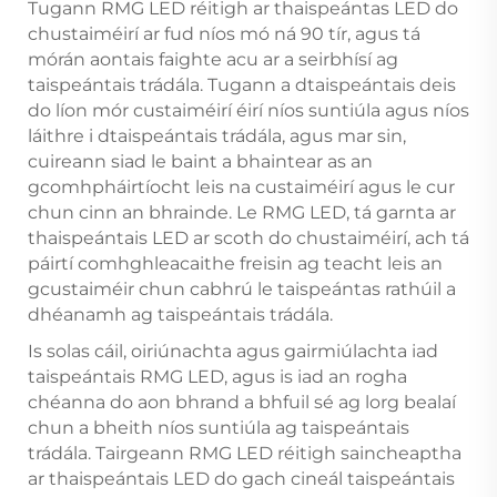
Tugann RMG LED réitigh ar thaispeántas LED do
chustaiméirí ar fud níos mó ná 90 tír, agus tá
mórán aontais faighte acu ar a seirbhísí ag
taispeántais trádála. Tugann a dtaispeántais deis
do líon mór custaiméirí éirí níos suntiúla agus níos
láithre i dtaispeántais trádála, agus mar sin,
cuireann siad le baint a bhaintear as an
gcomhpháirtíocht leis na custaiméirí agus le cur
chun cinn an bhrainde. Le RMG LED, tá garnta ar
thaispeántais LED ar scoth do chustaiméirí, ach tá
páirtí comhghleacaithe freisin ag teacht leis an
gcustaiméir chun cabhrú le taispeántas rathúil a
dhéanamh ag taispeántais trádála.
Is solas cáil, oiriúnachta agus gairmiúlachta iad
taispeántais RMG LED, agus is iad an rogha
chéanna do aon bhrand a bhfuil sé ag lorg bealaí
chun a bheith níos suntiúla ag taispeántais
trádála. Tairgeann RMG LED réitigh saincheaptha
ar thaispeántais LED do gach cineál taispeántais