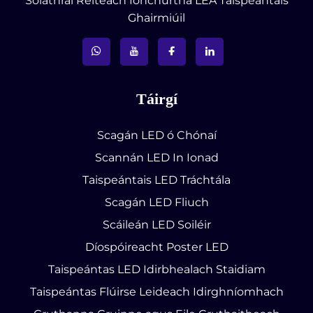
Soláthraí Réiteach Ionchurtha LEA Taispeántais
Ghairmiúil
Táirgí
Scagán LED ó Chónaí
Scannán LED In Ionad
Taispeántais LED Tráchtála
Scagán LED Fliuch
Scáileán LED Soiléir
Díospóireacht Poster LED
Taispeántas LED Idirbhealach Staidiam
Taispeántas Flúirse Leideach Idirghníomhach