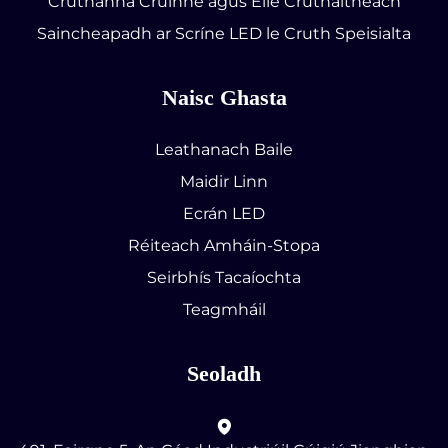
Cruthanna Cruinne agus Eile Cruthaitheach
Saincheapadh ar Scríne LED le Cruth Speisialta
Naisc Ghasta
Leathanach Baile
Maidir Linn
Ecrán LED
Réiteach Amháin-Stopa
Seirbhís Tacaíochta
Teagmháil
Seoladh