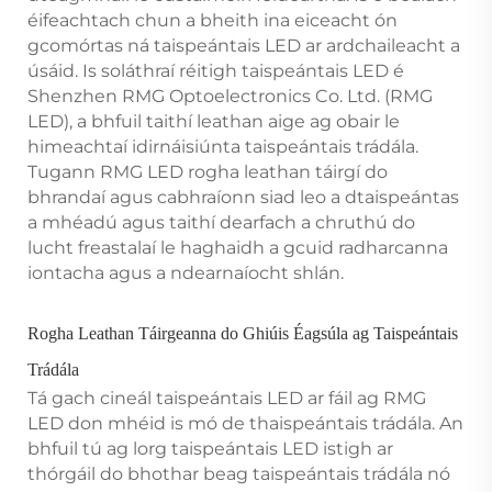
éifeachtach chun a bheith ina eiceacht ón
gcomórtas ná taispeántais LED ar ardchaileacht a
úsáid. Is soláthraí réitigh taispeántais LED é
Shenzhen RMG Optoelectronics Co. Ltd. (RMG
LED), a bhfuil taithí leathan aige ag obair le
himeachtaí idirnáisiúnta taispeántais trádála.
Tugann RMG LED rogha leathan táirgí do
bhrandaí agus cabhraíonn siad leo a dtaispeántas
a mhéadú agus taithí dearfach a chruthú do
lucht freastalaí le haghaidh a gcuid radharcanna
iontacha agus a ndearnaíocht shlán.
Rogha Leathan Táirgeanna do Ghiúis Éagsúla ag Taispeántais
Trádála
Tá gach cineál taispeántais LED ar fáil ag RMG
LED don mhéid is mó de thaispeántais trádála. An
bhfuil tú ag lorg taispeántais LED istigh ar
thórgáil do bhothar beag taispeántais trádála nó