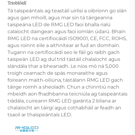
Trioblóidí
Tá taispeántais ag teastáil uirlisí a oibríonn go slán
agus gan mhoill, agus mar sin tá táirgeanna
taispeána LED de RMG LED faoi bhalla rialú
calaíocht daingean agus faoi iomlán údarú. Bhain
RMG LED na certifiocáidí ISO9001, CE, FCC, ROHS,
agus roinnt eile a aithnítear ar fud an domhain.
Tugann na certifiocáidí seo le fáil go raibh gach
taispeán LED ag dul tríd tástáil chalaíocht agus
slándála thar a bheanadh. Le níos mó ná 5,000
troigh cearnach de spás monaraithe agus
foireann maith-oiliúna, tástálann RMG LED gach
táirge roimh a sheoladh. Chun a chinntiú nach
mbeidh aon fhadhbanna teicniúla ag taispeántais
trádála, cuireann RMG LED garánta 2 bliana ar
chalaíocht an táirgí agus cothabháil ar feadh an
tsaoil ar thaispeántais LED.