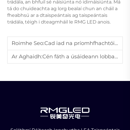
trádála, an bhfuil sé náisiúnta nó idirnáisiúnta. Má
tá do chuideachta ag lorg bealaí chun an cháil a
fheabhsú ar a dtaispeántais ag taispeántais
trádála, téigh i dteagmháil le RMG LED anois.
Roimhe Seo:
Cad iad na príomhfhachtóirí a chórasann nuair a roghnáimid scáileán fhoilseacháin LED do bhóithre móra?
Ar Aghaidh:
Cén fáth a úsáideann lobbaí corparáideacha taispeántais scáileáin LED chun an íomhá branda a phróiseáil?