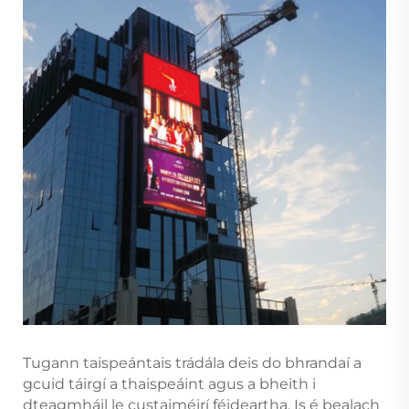
Tugann taispeántais trádála deis do bhrandaí a
gcuid táirgí a thaispeáint agus a bheith i
dteagmháil le custaiméirí féideartha. Is é bealach