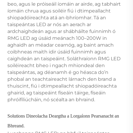
beo, agus le próiseáil íomáin ar airde, ag tabhairt
íomáin chrua agus soiléir fiú i dtimpeallacht
shiopadóireachta atá an-bhríomhar. Tá an
taispeántas LED ar nós an aerach ar
ardchaighdeán agus ar shábháilte fuinnimh ó
RMG LED ag úsáid meánach 100–200W in
aghaidh an méadar cearnóg, ag baint amach
coibhneas maith idir úsáid fuinnimh agus
caighdeán an taispeáint. Soláthraíonn RMG LED
soiléireacht bheo i ngach mhiondeal den
taispeántas, ag déanamh é go héasca do’n
phobal an teachtaireacht lárnach den brand a
thuiscint, fiú i dtimpeallacht shiopadóireachta
ghairid, ag taispeáint físeáin táirge, físeáin
phróifíliúcháin, nó scéalta an bhraind.
Solutions Dineolacha Deargtha a Lorgaíonn Pearsanacht an
Bhreand.