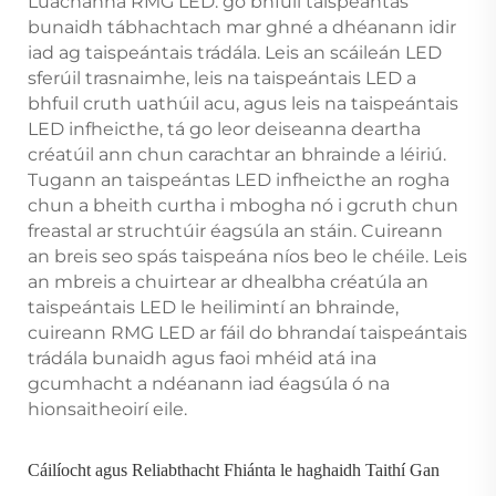
Luachanna RMG LED: go bhfuil taispeántas
bunaidh tábhachtach mar ghné a dhéanann idir
iad ag taispeántais trádála. Leis an scáileán LED
sferúil trasnaimhe, leis na taispeántais LED a
bhfuil cruth uathúil acu, agus leis na taispeántais
LED infheicthe, tá go leor deiseanna deartha
créatúil ann chun carachtar an bhrainde a léiriú.
Tugann an taispeántas LED infheicthe an rogha
chun a bheith curtha i mbogha nó i gcruth chun
freastal ar struchtúir éagsúla an stáin. Cuireann
an breis seo spás taispeána níos beo le chéile. Leis
an mbreis a chuirtear ar dhealbha créatúla an
taispeántais LED le heilimintí an bhrainde,
cuireann RMG LED ar fáil do bhrandaí taispeántais
trádála bunaidh agus faoi mhéid atá ina
gcumhacht a ndéanann iad éagsúla ó na
hionsaitheoirí eile.
Cáilíocht agus Reliabthacht Fhiánta le haghaidh Taithí Gan