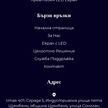
Бързи връзки
Начална страница
За Нас
Екран с LED
Цялостно Решение
Служба Поддръжка
Контакт
Адрес
стая 401, Сграда 5, Индустриална улица пета
Цзянбянь, община Цзянбянь, улица Сонгган,