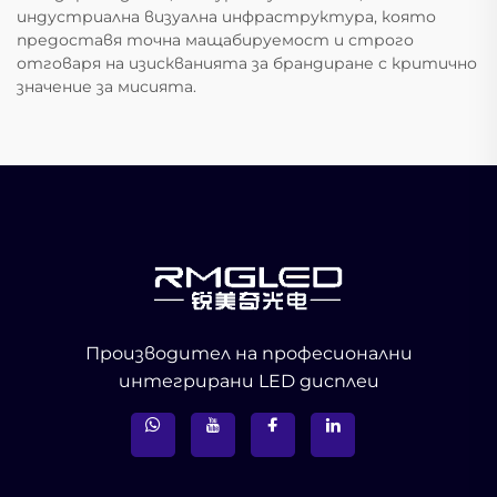
индустриална визуална инфраструктура, която
предоставя точна мащабируемост и строго
отговаря на изискванията за брандиране с критично
значение за мисията.
Производител на професионални
интегрирани LED дисплеи