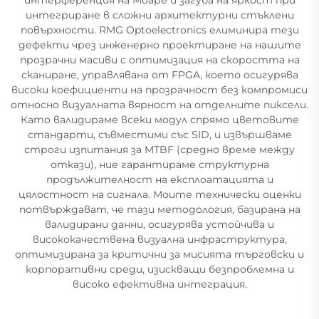
интегриране в сложни архитектурни стъклени
повърхности. RMG Optoelectronics елиминира тези
дефекти чрез инженерно проектиране на нашите
прозрачни масиви с оптимизация на скоростта на
сканиране, управлявана от FPGA, което осигурява
високи коефициенти на прозрачност без компромиси
относно визуалната вярност на отделните пиксели.
Като валидираме всеки модул спрямо цветовите
стандарти, съвместими със SID, и извършваме
строги изпитания за MTBF (средно време между
откази), ние гарантираме структурна
продължителност на експлоатацията и
цялостност на сигнала. Моите технически оценки
потвърждават, че тази методология, базирана на
валидирани данни, осигурява устойчива и
висококачествена визуална инфраструктура,
оптимизирана за критични за мисията търговски и
корпоративни среди, изискващи безпроблемна и
високо ефективна интеграция.