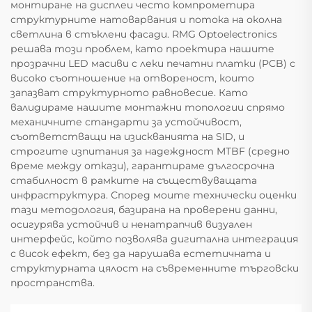
монтиране на дисплеи често компрометира
структурните натоварвания и потока на околна
светлина в стъклени фасади. RMG Optoelectronics
решава този проблем, като проектира нашите
прозрачни LED масиви с леки печатни платки (PCB) с
високо съотношение на отвореност, които
запазват структурното равновесие. Като
валидираме нашите монтажни топологии спрямо
механичните стандарти за устойчивост,
съответстващи на изискванията на SID, и
строгите изпитания за надеждност MTBF (средно
време между откази), гарантираме дългосрочна
стабилност в рамките на съществуващата
инфраструктура. Според моите технически оценки
тази методология, базирана на проверени данни,
осигурява устойчив и ненатрапчив визуален
интерфейс, който позволява дигитална интеграция
с висок ефект, без да нарушава естетичната и
структурната цялост на съвременните търговски
пространства.