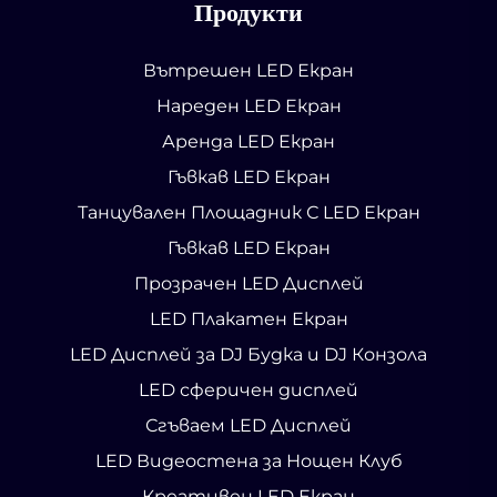
Продукти
Вътрешен LED Екран
Нареден LED Екран
Аренда LED Екран
Гъвкав LED Екран
Танцувален Площадник С LED Екран
Гъвкав LED Екран
Прозрачен LED Дисплей
LED Плакатен Екран
LED Дисплей за DJ Будка и DJ Конзола
LED сферичен дисплей
Сгъваем LED Дисплей
LED Видеостена за Нощен Клуб
Креативен LED Екран