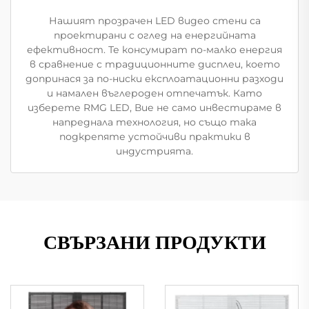
Нашият прозрачен LED видео стени са
проектирани с оглед на енергийната
ефективност. Те консумират по-малко енергия
в сравнение с традиционните дисплеи, което
допринася за по-ниски експлоатационни разходи
и намален въглероден отпечатък. Като
изберете RMG LED, Вие не само инвестираме в
напреднала технология, но също така
подкрепяте устойчиви практики в
индустрията.
СВЪРЗАНИ ПРОДУКТИ