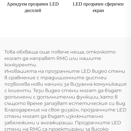
Арендуем прозрачен LED
LED прозрачен сферичен
дисплей
екран
Това обхваща още повече неща, отколкото
могат да направят RMG или нашите
конкуренти.
Иновацията на прозрачните LED видео стени
в сравнение с традиционните дисплеи
позволява нови начини за визуална комуникация
с клиенти. Тези видео стени могат да бъдат
допълнени с допълнителни функции, като в
същото време запазват естетическия си вид.
Благодарение на своя дизайн, прозрачните LED
стени могат да бъдат изключително
забележими и ангажиращи. Прозрачните LED
стени на RMG са проектирани за високо