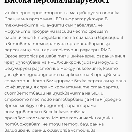
Инженерно проектиране на мащабируема оптика:
Специална прозрачна LED инфраструктура В
техническите ми аудити съм забелязал, че
модулните прозрачни масиви често срещат
ограничения в предаването на сигнала и вариации в
цветовата температура при мащабиране за
персонализирани архитектурни размери. RMG
Optoelectronics решава тези инженерни ограничения
чрез използване на FPGA-синхронизирани модули с
регулируем разстояние между пикселите, които
запазват еднородност на яркостта в произволни
геометрии. Като валидираме всяка персонализирана
конфигурация спрямо хроматичните стандарти,
съответстващи на изискванията на SID, и
строгото тестово натоварване за MTBF (средно
време между повредите), гарантираме
последователна висококачествена
производителност. Моите технически оценки
потвърждават, че този метод, базиран на
валидирани данни, осигурява устойчива,