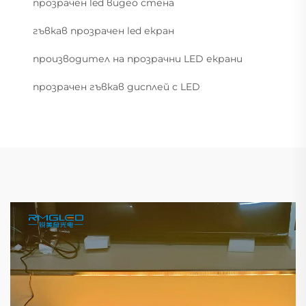
прозрачен led видео стена
гъвкав прозрачен led екран
производител на прозрачни LED екрани
прозрачен гъвкав дисплей с LED