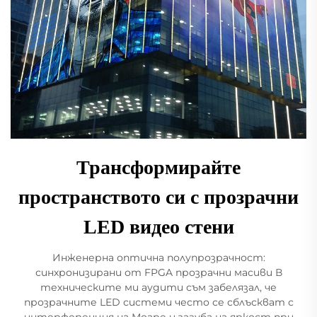
Трансформирайте
пространството си с прозрачни
LED видео стени
Инженерна оптична полупрозрачност:
синхронизирани от FPGA прозрачни масиви В
техническите ми аудити съм забелязал, че
прозрачните LED системи често се сблъскват с
интерференция на Моаре и загуба на яркост при