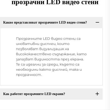
прозрачни LED видео стени
Какво представляват прозрачните LED видео стени?
Прозрачните LED видео стени са
иновативни дисплеи, които
позволяват визуализация на
висококачествено съдържание, като
запазват видимостта през екрана.
Те са идеални за среди, където са
необходими както дисплей, така и
прозрачност.
Как работят прозрачните LED екрани?