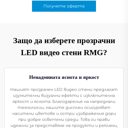
Получете оферта
Защо да изберете прозрачни
LED видео стени RMG?
Ненадмината яснота и яркост
Нашият прозрачен LED видео стени предлагат
изумителни визуални ефекти с изключителна
яркост и яснота. Благодарение на напреднали
технологии, нашите дисплеи осигуряват
наситени цветове и остри изображения дори
при добре осветени среди. Това ги прави
идеални за представяне на продукти и реклами,