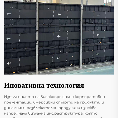
Иновативна технология
Изпълнението на високопрофилни корпоративни
презентации, имерсивни старти на продукти и
динамични развлекателни продукции изисква
напреднала визуална инфраструктура, която