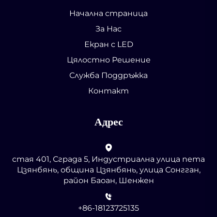
Начална страница
За Нас
Екран с LED
Цялостно Решение
Служба Поддръжка
Контакт
Адрес
стая 401, Сграда 5, Индустриална улица пета
Цзянбянь, община Цзянбянь, улица Сонгган,
район Баоан, Шенжен
+86-18123725135