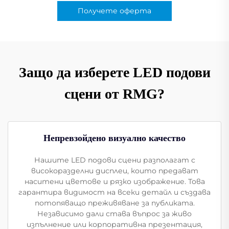
Получете оферта
Защо да изберете LED подови
сцени от RMG?
Непревзойдено визуално качество
Нашите LED подови сцени разполагат с
високоразделни дисплеи, които предават
наситени цветове и рязко изображение. Това
гарантира видимост на всеки детайл и създава
потопяващо преживяване за публиката.
Независимо дали става въпрос за живо
изпълнение или корпоративна презентация,