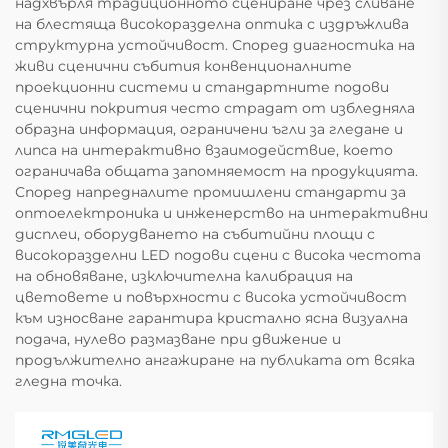
надхвърля традиционното сцениране чрез сливане
на блестяща високоразделна оптика с издръжлива
структурна устойчивост. Според диагностика на
живи сценични събития конвенционалните
проекционни системи и стандартните подови
сценични покрития често страдат от избледняла
образна информация, ограничени ъгли за гледане и
липса на интерактивно взаимодействие, което
ограничава общата запомняемост на продукцията.
Според напредналите промишлени стандарти за
оптоелектроника и инженерство на интерактивни
дисплеи, оборудването на събитийни площи с
високоразделни LED подови сцени с висока честота
на обновяване, изключителна калибрация на
цветовете и повърхности с висока устойчивост
към износване гарантира кристално ясна визуална
подача, нулево размазване при движение и
продължително ангажиране на публиката от всяка
гледна точка.