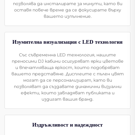
позволява да инсталирате за минути, като ви
оставя повече време да се фокусирате върху
вашето изпълнение.
Изумителна визуализация с LED технология
Със съвременна LED технология, нашите
преносими DJ кабини осигуряват ярки цветове
и впечатляваща яркост, които подобряват
вашето представяне. Дисплеите с пълен цвят
могат да се персонализират, като ви
позволяват да създавате динамични визуални
ефекти, които завладяват публиката и
издигат вашия бранд.
Издръжливост и надеждност