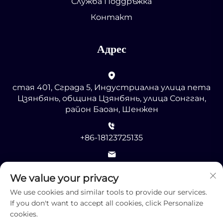
Служба Поддръжка
Контакт
Адрес
стая 401, Сграда 5, Индустриална улица пета
Цзянбянь, община Цзянбянь, улица Сонгган,
район Баоан, Шенжен
+86-18123725135
[email protected]
We value your privacy
We use cookies and similar tools to provide our services.
If you don't want to accept all cookies, click Personalize
cookies.