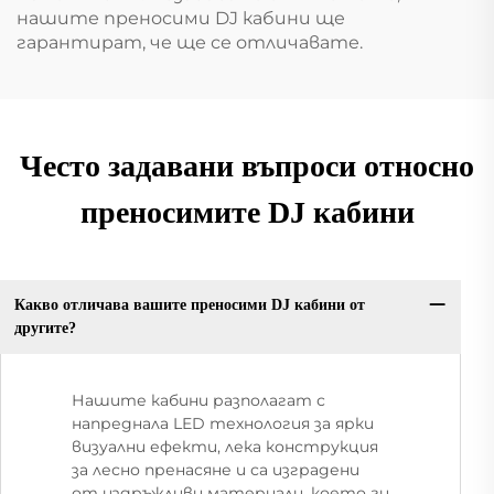
нашите преносими DJ кабини ще
гарантират, че ще се отличавате.
Често задавани въпроси относно
преносимите DJ кабини
Какво отличава вашите преносими DJ кабини от
другите?
Нашите кабини разполагат с
напреднала LED технология за ярки
визуални ефекти, лека конструкция
за лесно пренасяне и са изградени
от издръжливи материали, което ги