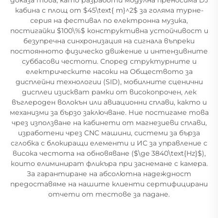
кабина с площ от $45\text{ m}^2$ за голяма турне-
серия на фестивал по електронна музика,
постигайки $100\%$ конструктивна устойчивост и
безупречна синхронизация на сигнала въпреки
постоянното физическо движение и интензивните
суббасови честоти. Според структурните и
електрическите насоки на Обществото за
дисплейни технологии (SID), мобилните сценични
дисплеи изискват рамки от високопрочен, лек
въглероден волокън или авиационни сплави, както и
механизми за бързо заключване. Ние постигаме това
чрез използване на кабинети от магнезиеви сплави,
изработени чрез CNC машини, системи за бърза
сглобка с блокиращи елементи и ИС за управление с
висока честота на обновяване ($\ge 3840\text{Hz}$),
които елиминират фликъра при заснемане с камера.
За гарантиране на абсолютна надеждност
предоставяме на нашите клиенти сертифицирани
отчети от тестове за падане.