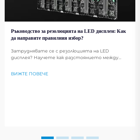
Ръководство за резолюцията на LED дисплеи: Как
да направите правилния избор?
Затруднявате се с резолюцията на LED
дисплея? Научете как разстоянието между
пикселите, PPI и размерът на екрана влияят
върху яснотата на изображението. Вижте
ВИЖТЕ ПОВЕЧЕ
експертни съвети за избора на оптималната
резолюция според вашите нужди. Прочетете
сега.