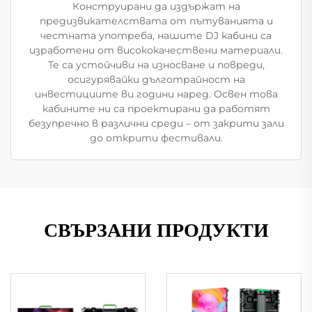
Конструирани да издържат на
предизвикателствата от пътуванията и
честната употреба, нашите DJ кабини са
изработени от висококачествени материали.
Те са устойчиви на износване и повреди,
осигурявайки дълготрайност на
инвестициите ви години наред. Освен това
кабините ни са проектирани да работят
безупречно в различни среди – от закрити зали
до открити фестивали.
СВЪРЗАНИ ПРОДУКТИ