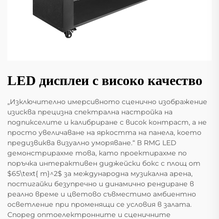
LED дисплеи с високо качество
„Изключително имерсивното сценично изображение
изисква прецизна спектрална настройка на
подпикселите и калибриране с висок контраст, а не
просто увеличаване на яркостта на панела, което
предизвиква визуално уморяване.“ В RMG LED
демонстрирахме това, като проектирахме по
поръчка интерактивен диджейски бокс с площ от
$65\text{ m}^2$ за международна музикална арена,
постигайки безупречно и динамично рендиране в
реално време и цветово съвместимо амбиентно
осветление при променящи се условия в залата.
Според оптоелектронните и сценичните