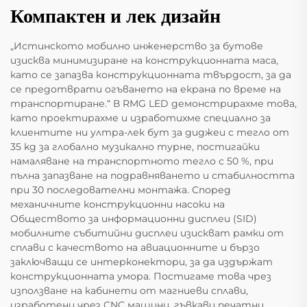
Компактен и лек дизайн
„Истинското мобилно инженерство за бутове
изисква минимизиране на конструкционната маса,
като се запазва конструкционната твърдост, за да
се предотврати огъването на екрана по време на
транспортиране.“ В RMG LED демонстрирахме това,
като проектирахме и изработихме специално за
клиентите ни ултра-лек бут за диджеи с тегло от
35 kg за глобално музикално турне, постигайки
намаляване на транспортното тегло с 50 %, при
пълна запазване на подравняването и стабилността
при 30 последователни монтажа. Според
механичните конструкционни насоки на
Обществото за информационни дисплеи (SID)
мобилните събитийни дисплеи изискват рамки от
сплави с качеството на авиационните и бързо
заключващи се интерконектори, за да издържат
конструкционната умора. Постигаме това чрез
използване на кабинети от магниеви сплави,
изработени чрез CNC машини, гъвкави печатни