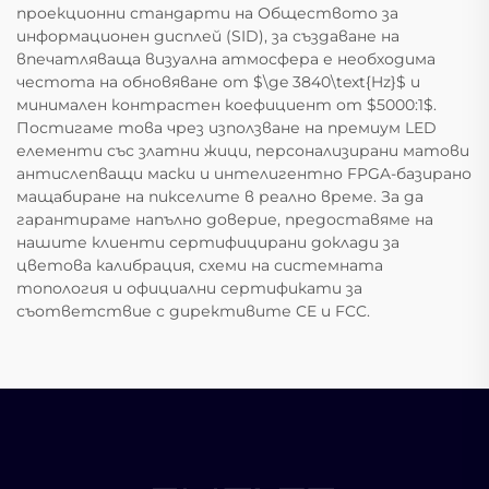
проекционни стандарти на Обществото за
информационен дисплей (SID), за създаване на
впечатляваща визуална атмосфера е необходима
честота на обновяване от $\ge 3840\text{Hz}$ и
минимален контрастен коефициент от $5000:1$.
Постигаме това чрез използване на премиум LED
елементи със златни жици, персонализирани матови
антислепващи маски и интелигентно FPGA-базирано
мащабиране на пикселите в реално време. За да
гарантираме напълно доверие, предоставяме на
нашите клиенти сертифицирани доклади за
цветова калибрация, схеми на системната
топология и официални сертификати за
съответствие с директивите CE и FCC.