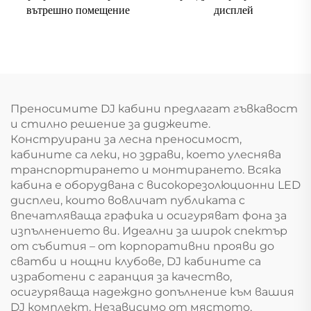
вътрешно помещение
дисплей
Преносимите DJ кабини предлагат гъвкавост
и стилно решение за диджеите.
Конструирани за лесна преносимост,
кабините са леки, но здрави, което улеснява
транспортирането и монтирането. Всяка
кабина е оборудвана с високорезолюционни LED
дисплеи, които вовличат публиката с
впечатляваща графика и осигуряват фона за
изпълнението ви. Идеални за широк спектър
от събития – от корпоративни прояви до
сватби и нощни клубове, DJ кабините са
изработени с гаранция за качество,
осигуряваща надеждно допълнение към вашия
DJ комплект. Независимо от мястото,