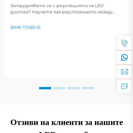
Затруднявате се с резолюцията на LED
дисплея? Научете как разстоянието между
пикселите, PPI и размерът на екрана влияят
върху яснотата на изображението. Вижте
ВИЖ ПОВЕЧЕ
експертни съвети за избора на оптималната
резолюция според вашите нужди. Прочетете
сега.
Отзиви на клиенти за нашите