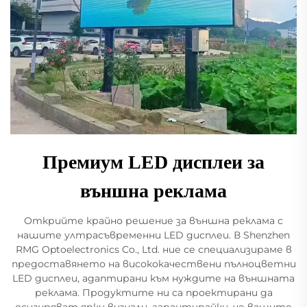
Премиум LED дисплеи за
външна реклама
Открийте крайно решение за външна реклама с
нашите ултрасъвременни LED дисплеи. В Shenzhen
RMG Optoelectronics Co., Ltd. ние се специализираме в
предоставянето на висококачествени пълноцветни
LED дисплеи, адаптирани към нуждите на външната
реклама. Продуктите ни са проектирани да
осигуряват ярки визуали, гарантирайки, че вашите