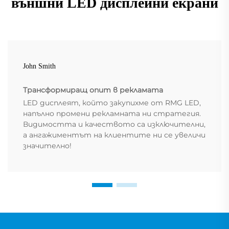
външни LED дисплейни екрани
John Smith
Трансформиращ опит в рекламата
LED дисплеят, който закупихме от RMG LED,
напълно промени рекламната ни стратегия.
Видимостта и качеството са изключителни,
а ангажиментът на клиентите ни се увеличи
значително!