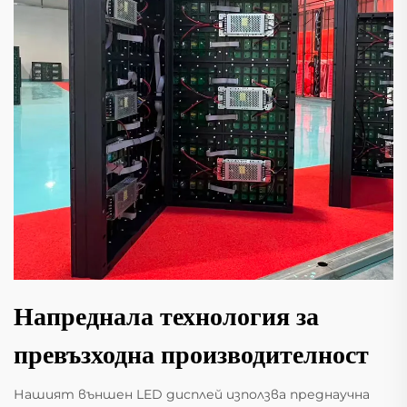
Напреднала технология за
превъзходна производителност
Нашият външен LED дисплей използва преднаучна