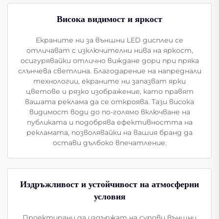
Висока видимост и яркост
Екраните ни за външни LED дисплеи се
отличават с изключителни нива на яркост,
осигурявайки отлично виждане дори при пряка
слънчева светлина. Благодарение на напреднали
технологии, екраните ни запазват ярки
цветове и рязко изображение, като правят
вашата реклама да се откроява. Тази висока
видимост води до по-голямо включване на
публиката и подобрява ефективността на
рекламата, позволявайки на вашия бранд да
остави дълбоко впечатление.
Издръжливост и устойчивост на атмосферни
условия
Проектирани да издържат на сурови външни