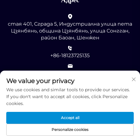
стая 401, Сграда 5, Индустриална улица пета
Цзянбянь, община Цзянбянь, улица Сонгган,
район Баоан, Шенжен
+86-18123725135
[email protected]
We value your privacy
We use cookies and similar tools to provide our services.
If you don't want to accept all cookies, click Personalize
cookies.
© Всички права запазени 2025 от Шенжен RMG
Accept all
Оптоелектроникс КО., ООД -
Политика за
поверителност
Personalize cookies