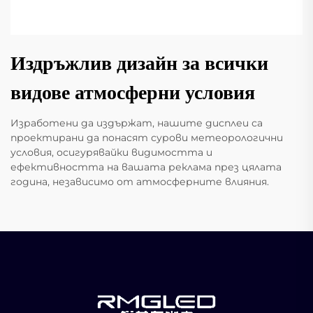
Издръжлив дизайн за всички
видове атмосферни условия
Изработени да издържат, нашите дисплеи са
проектирани да понасят сурови метеорологични
условия, осигурявайки видимостта и
ефективността на вашата реклама през цялата
година, независимо от атмосферните влияния.