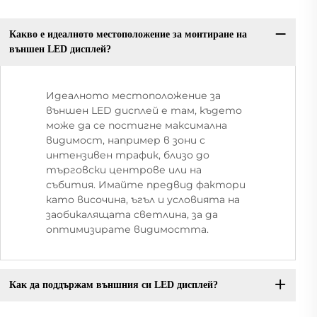
Какво е идеалното местоположение за монтиране на
външен LED дисплей?
Идеалното местоположение за
външен LED дисплей е там, където
може да се постигне максимална
видимост, например в зони с
интензивен трафик, близо до
търговски центрове или на
събития. Имайте предвид фактори
като височина, ъгъл и условията на
заобикалящата светлина, за да
оптимизирате видимостта.
Как да поддържам външния си LED дисплей?