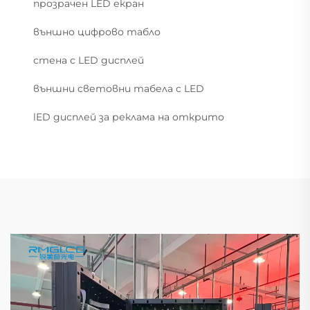
прозрачен LED екран
външно цифрово табло
стена с LED дисплей
външни световни табела с LED
lED дисплей за реклама на открито