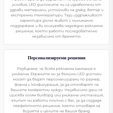
условия, LED дисплеите ни са изработени от
здрави материали, устойчиви на дъжд, вятър и
екстремни температури. Тази издръжливост
гарантира дълъг живот с минимално
поддържане и ви осигурява надеждно рекламно
решение, което работи последователно
независимо от времето.
Персонализируеми решения
Разбираме, че всяка рекламна кампания е
уникална. Екраните ни за външни LED дисплеи
могат да бъдат персонализирани по размер,
форма и конфигурация, за да отговарят на
вашите конкретни нужди. Независимо дали се
изисква голям билборд или уникална инсталация,
екипът ни работи плътно с вас, за да създаде
перфектното решение, което отговаря на
визията и целите на вашия бранд.