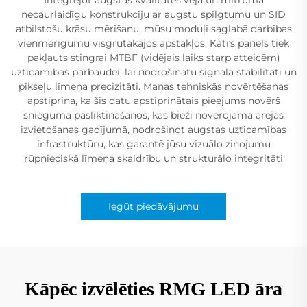
necaurlaidīgu konstrukciju ar augstu spilgtumu un SID
atbilstošu krāsu mērīšanu, mūsu moduļi saglabā darbības
vienmērīgumu visgrūtākajos apstākļos. Katrs panels tiek
pakļauts stingrai MTBF (vidējais laiks starp atteicēm)
uzticamības pārbaudei, lai nodrošinātu signāla stabilitāti un
pikseļu līmeņa precizitāti. Manas tehniskās novērtēšanas
apstiprina, ka šis datu apstiprinātais pieejums novērš
snieguma pasliktināšanos, kas bieži novērojama ārējās
izvietošanas gadījumā, nodrošinot augstas uzticamības
infrastruktūru, kas garantē jūsu vizuālo ziņojumu
rūpnieciskā līmeņa skaidrību un strukturālo integritāti
Iegūt piedāvājumu
Kāpēc izvēlēties RMG LED āra