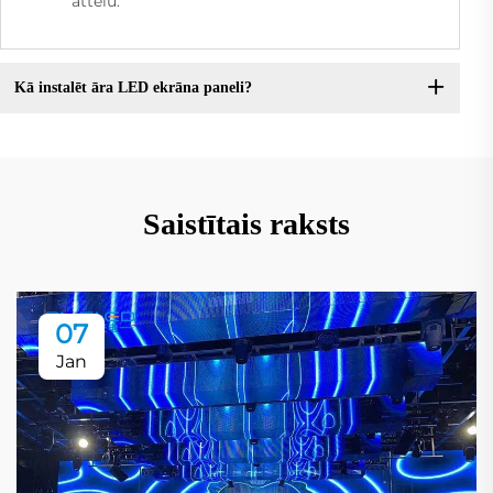
attēlu.
Kā instalēt āra LED ekrāna paneli?
Saistītais raksts
07
Jan