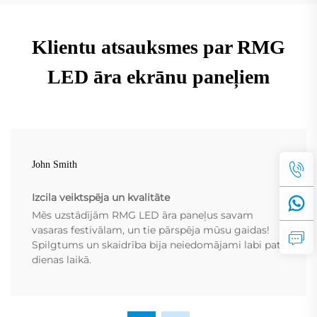
Klientu atsauksmes par RMG
LED āra ekrānu paneļiem
John Smith
Izcila veiktspēja un kvalitāte
Mēs uzstādījām RMG LED āra paneļus savam
vasaras festivālam, un tie pārspēja mūsu gaidas!
Spilgtums un skaidrība bija neiedomājami labi pat
dienas laikā.