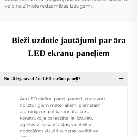
veicina zīmola redzamības izaugsmi.
Bieži uzdotie jautājumi par āra
LED ekrānu paneļiem
No kā izgatavoti āra LED ekrānu paneļi?
Āra LED ekrānu paneļi parasti izgatavoti
no izturīgiem materiāliem, piemēram,
alumīnija un polikarbonāta, kuru
konstrukcija paredzēta, lai izturētu
agresīvus laikapstākļus, vienlaikus
nodrošinot vizuāli augstas kvalitātes