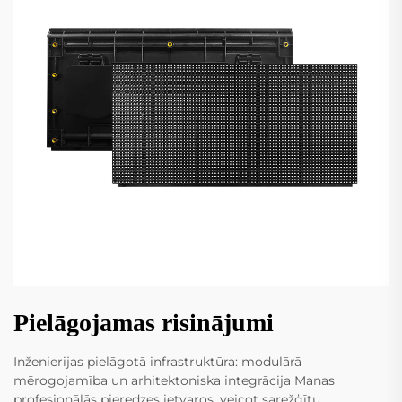
Pielāgojamas risinājumi
Inženierijas pielāgotā infrastruktūra: modulārā
mērogojamība un arhitektoniska integrācija Manas
profesionālās pieredzes ietvaros, veicot sarežģītu