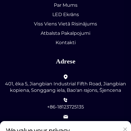
Par Mums
LED Ekrāns
Viss Viens Vietā Risinājums
Atbalsta Pakalpojumi
Kontakti
Adrese
401, ēka 5, Jiangbian Industrial Fifth Road, Jiangbian
kopiena, Songgang iela, Bao'an rajons, Šjencena
+86-18123725135
[email protected]
We value your privacy