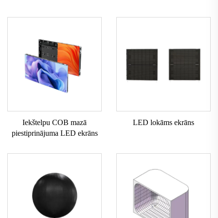
Iekštelpu COB mazā
LED lokāms ekrāns
piestiprinājuma LED ekrāns