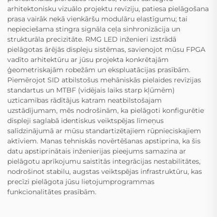
arhitektonisku vizuālo projektu revīziju, patiesa pielāgošana
prasa vairāk nekā vienkāršu modulāru elastīgumu; tai
nepieciešama stingra signāla ceļa sinhronizācija un
strukturāla precizitāte. RMG LED inženieri izstrādā
pielāgotas ārējās displeju sistēmas, savienojot mūsu FPGA
vadīto arhitektūru ar jūsu projekta konkrētajām
ģeometriskajām robežām un ekspluatācijas prasībām.
Piemērojot SID atbilstošus mehāniskās pielaides revīzijas
standartus un MTBF (vidējais laiks starp kļūmēm)
uzticamības rādītājus katram neatbilstošajam
uzstādījumam, mēs nodrošinām, ka pielāgoti konfigurētie
displeji saglabā identiskus veiktspējas līmeņus
salīdzinājumā ar mūsu standartizētajiem rūpnieciskajiem
aktīviem. Manas tehniskās novērtēšanas apstiprina, ka šis
datu apstiprinātais inženierijas pieejums samazina ar
pielāgotu aprīkojumu saistītās integrācijas nestabilitātes,
nodrošinot stabilu, augstas veiktspējas infrastruktūru, kas
precīzi pielāgota jūsu lietojumprogrammas
funkcionalitātes prasībām.