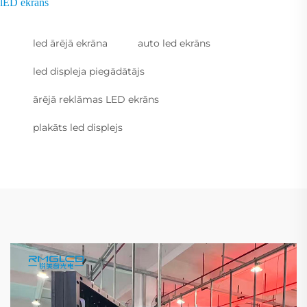
lED ekrāns
led ārējā ekrāna
auto led ekrāns
led displeja piegādātājs
ārējā reklāmas LED ekrāns
plakāts led displejs