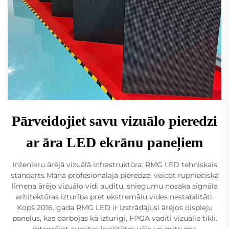
Pārveidojiet savu vizuālo pieredzi
ar āra LED ekrānu paneļiem
Inženieru ārējā vizuālā infrastruktūra: RMG LED tehniskais
standarts Manā profesionālajā pieredzē, veicot rūpnieciskā
līmeņa ārējo vizuālo vidi auditu, sniegumu nosaka signāla
arhitektūras izturība pret ekstremālu vides nestabilitāti.
Kopš 2016. gada RMG LED ir izstrādājusi ārējos displeju
panelus, kas darbojas kā izturīgi, FPGA vadīti vizuālie tīkli.
Integrējot augstas kvalitātes vēja un mitruma