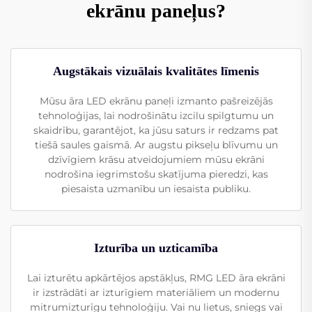
ekrānu paneļus?
Augstākais vizuālais kvalitātes līmenis
Mūsu āra LED ekrānu paneļi izmanto pašreizējās
tehnoloģijas, lai nodrošinātu izcilu spilgtumu un
skaidrību, garantējot, ka jūsu saturs ir redzams pat
tiešā saules gaismā. Ar augstu pikseļu blīvumu un
dzīvīgiem krāsu atveidojumiem mūsu ekrāni
nodrošina iegrimstošu skatījuma pieredzi, kas
piesaista uzmanību un iesaista publiku.
Izturība un uzticamība
Lai izturētu apkārtējos apstākļus, RMG LED āra ekrāni
ir izstrādāti ar izturīgiem materiāliem un modernu
mitrumizturīgu tehnoloģiju. Vai nu lietus, sniegs vai