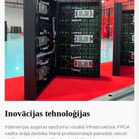
Inovācijas tehnoloģijas
Inženierijas augstas spožuma vizuālā infrastruktūra: FPGA
vadīta ārējā darbība Manā profesionālajā pieredzē, veicot