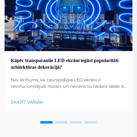
Kāpēc transparantie LED ekrāni iegūst popularitāti
arhitektūras dekorācijā?
Nav brīnums, ka caurspīdīgie LED ekrāni ir
revolucionizējuši nozari, un neviens to nedara labāk kā
Shenzhen RMG Optoelectronics Co., Ltd. Šiem
ekrāniem ir unikāla spēja pārvērst ēkas par
SKATĪT VAIRĀK
dinamiskiem displejiem. To universālība...