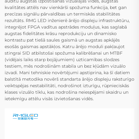
auditu augstas izpostīšanās vizuālajās vides, augstas
kvalitātes attēls nav vienkārši spožuma funkcija, bet gan
precīzas signālu pārvaldības un termiskās stabilitātes
rezultāts. RMG LED inženierē ārējo displeju infrastruktūru,
integrējot FPGA vadītus apstrādes moduļus, kas saglabā
augstas fidelitātes krāsu reprodukciju un dinamisko
kontrastu pat tiešā saules gaismā un augstas apkājēs
esošās gaismas apstākļos. Katru ārējo moduli pakļaujot
stingrai SID atbilstošai spožuma kalibrēšanai un MTBF
(vidējais laiks starp bojājumiem) uzticamības slodzes
testiem, mēs nodrošinām stabila un bez kļūdām vizuālo
izvadi. Mani tehniskie novērtējumi apstiprina, ka šī datiem
balstītā metodika novērš standarta ārējo displeju raksturīgo
veiktspējas nestabilitāti, nodrošinot izturīgu, rūpnieciskās
klases vizuālo tīklu, kas nodrošina neiespējami skaidru un
ietekmīgu attēlu visās izvietošanas vidēs.