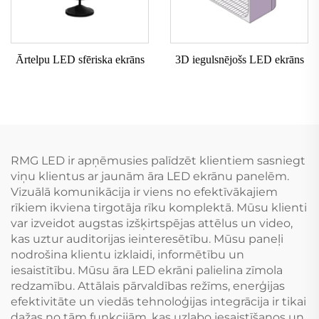
Ārtelpu LED sfēriska ekrāns
3D iegulsnējošs LED ekrāns
RMG LED ir apņēmusies palīdzēt klientiem sasniegt
viņu klientus ar jaunām āra LED ekrānu panelēm.
Vizuālā komunikācija ir viens no efektīvākajiem
rīkiem ikviena tirgotāja rīku komplektā. Mūsu klienti
var izveidot augstas izšķirtspējas attēlus un video,
kas uztur auditorijas ieinteresētību. Mūsu paneļi
nodrošina klientu izklaidi, informētību un
iesaistītību. Mūsu āra LED ekrāni palielina zīmola
redzamību. Attālais pārvaldības režīms, enerģijas
efektivitāte un viedās tehnoloģijas integrācija ir tikai
dažas no tām funkcijām, kas uzlabo iesaistīšanos un