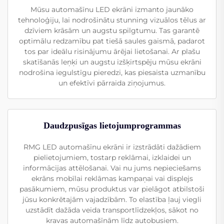
Mūsu automašīnu LED ekrāni izmanto jaunāko
tehnoloģiju, lai nodrošinātu stunning vizuālos tēlus ar
dzīviem krāsām un augstu spilgtumu. Tas garantē
optimālu redzamību pat tiešā saules gaismā, padarot
tos par ideālu risinājumu ārējai lietošanai. Ar plašu
skatīšanās leņķi un augstu izšķirtspēju mūsu ekrāni
nodrošina iegulstīgu pieredzi, kas piesaista uzmanību
un efektīvi pārraida ziņojumus.
Daudzpusīgas lietojumprogrammas
RMG LED automašīnu ekrāni ir izstrādāti dažādiem
pielietojumiem, tostarp reklāmai, izklaidei un
informācijas attēlošanai. Vai nu jums nepieciešams
ekrāns mobīlai reklāmas kampaņai vai displejs
pasākumiem, mūsu produktus var pielāgot atbilstoši
jūsu konkrētajām vajadzībām. To elastība ļauj viegli
uzstādīt dažāda veida transportlīdzekļos, sākot no
kravas automašīnām līdz autobusiem.