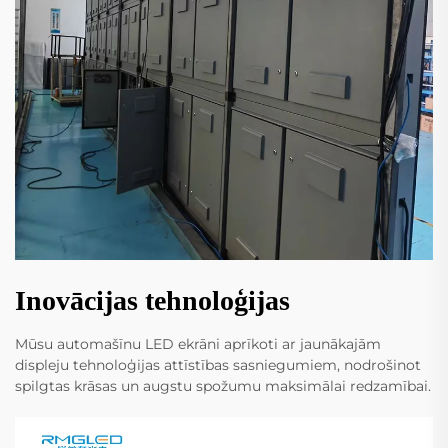
Inovācijas tehnoloģijas
Mūsu automašīnu LED ekrāni aprīkoti ar jaunākajām
displeju tehnoloģijas attīstības sasniegumiem, nodrošinot
spilgtas krāsas un augstu spožumu maksimālai redzamībai.