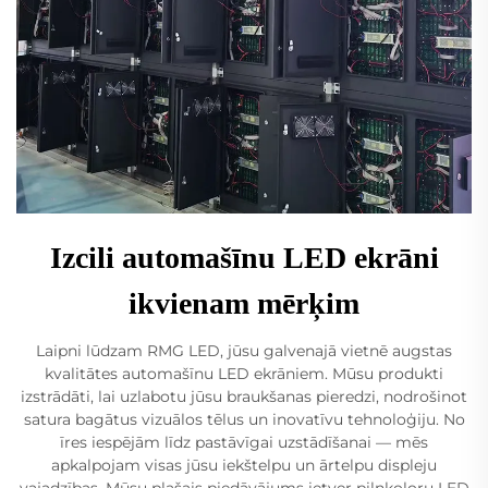
Izcili automašīnu LED ekrāni
ikvienam mērķim
Laipni lūdzam RMG LED, jūsu galvenajā vietnē augstas
kvalitātes automašīnu LED ekrāniem. Mūsu produkti
izstrādāti, lai uzlabotu jūsu braukšanas pieredzi, nodrošinot
satura bagātus vizuālos tēlus un inovatīvu tehnoloģiju. No
īres iespējām līdz pastāvīgai uzstādīšanai — mēs
apkalpojam visas jūsu iekštelpu un ārtelpu displeju
vajadzības. Mūsu plašais piedāvājums ietver pilnkoloru LED