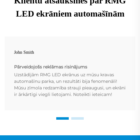
Klientu atsauksmes par RMG
LED ekrāniem automašīnām
John Smith
Pārveidojošs reklāmas risinājums
Uzstādījām RMG LED ekrānus uz mūsu kravas
automašīnu parka, un rezultāti bija fenomenāli!
Mūsu zīmola redzamība strauji pieaugusi, un ekrāni
ir ārkārtīgi viegli lietojami. Noteikti ieteicam!