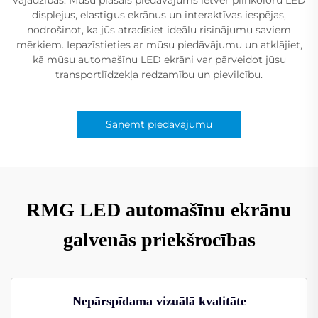
displejus, elastīgus ekrānus un interaktīvas iespējas,
nodrošinot, ka jūs atradīsiet ideālu risinājumu saviem
mērķiem. Iepazīstieties ar mūsu piedāvājumu un atklājiet,
kā mūsu automašīnu LED ekrāni var pārveidot jūsu
transportlīdzekļa redzamību un pievilcību.
Saņemt piedāvājumu
RMG LED automašīnu ekrānu
galvenās priekšrocības
Nepārspīdama vizuālā kvalitāte