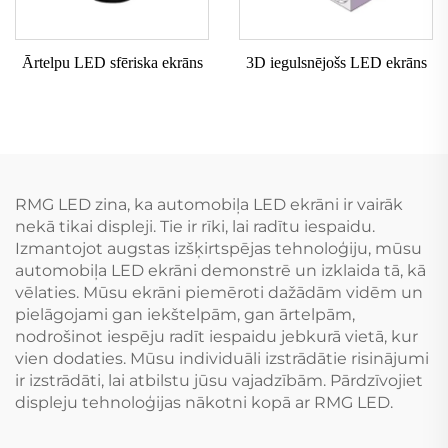
Ārtelpu LED sfēriska ekrāns
3D iegulsnējošs LED ekrāns
RMG LED zina, ka automobiļa LED ekrāni ir vairāk
nekā tikai displeji. Tie ir rīki, lai radītu iespaidu.
Izmantojot augstas izšķirtspējas tehnoloģiju, mūsu
automobiļa LED ekrāni demonstrē un izklaida tā, kā
vēlaties. Mūsu ekrāni piemēroti dažādām vidēm un
pielāgojami gan iekštelpām, gan ārtelpām,
nodrošinot iespēju radīt iespaidu jebkurā vietā, kur
vien dodaties. Mūsu individuāli izstrādātie risinājumi
ir izstrādāti, lai atbilstu jūsu vajadzībām. Pārdzīvojiet
displeju tehnoloģijas nākotni kopā ar RMG LED.