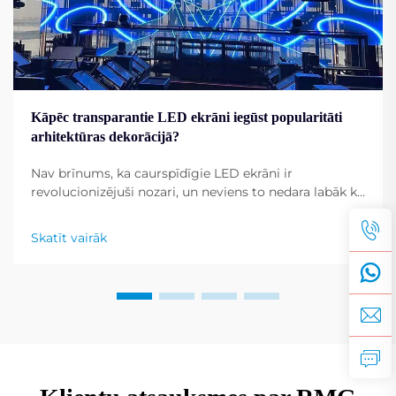
Kāpēc transparantie LED ekrāni iegūst popularitāti
arhitektūras dekorācijā?
Nav brīnums, ka caurspīdīgie LED ekrāni ir
revolucionizējuši nozari, un neviens to nedara labāk kā
Shenzhen RMG Optoelectronics Co., Ltd. Šiem
ekrāniem ir unikāla spēja pārvērst ēkas par
Skatīt vairāk
dinamiskiem displejiem. To universālība...