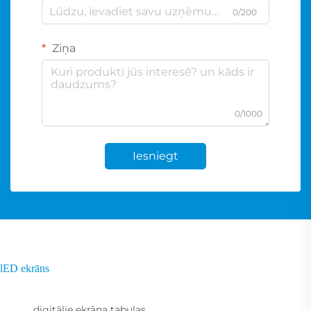
0/200
Ziņa
0/1000
Iesniegt
lED ekrāns
digitālie ekrāna tabulas