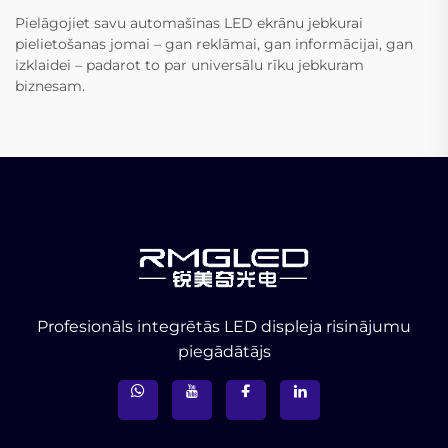
Pielāgojiet savu automašīnas LED ekrānu jebkurai
pielietošanas jomai – gan reklāmai, gan informācijai, gan
izklaidei – padarot to par universālu rīku jebkuram
biznesam.
Profesionāls integrētās LED displeja risinājumu
piegādātājs