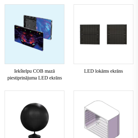
Iekštelpu COB mazā
LED lokāms ekrāns
piestiprinājuma LED ekrāns