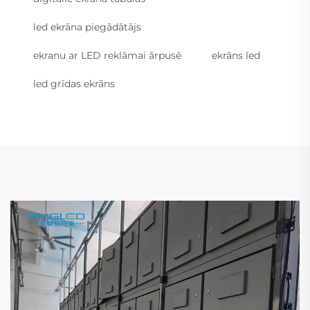
led ekrāna piegādātājs
ekranu ar LED reklāmai ārpusē
ekrāns led
led grīdas ekrāns