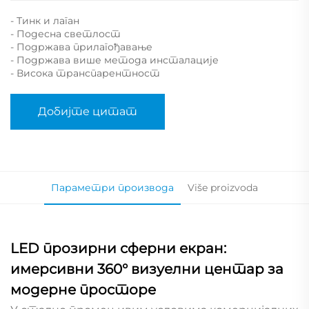
- Тинк и лаган
- Подесна светлост
- Подржава прилагођавање
- Подржава више метода инсталације
- Висока транспарентност
Добијте цитат
Параметри производа
Više proizvoda
LED прозирни сферни екран:
имерсивни 360° визуелни центар за
модерне просторе