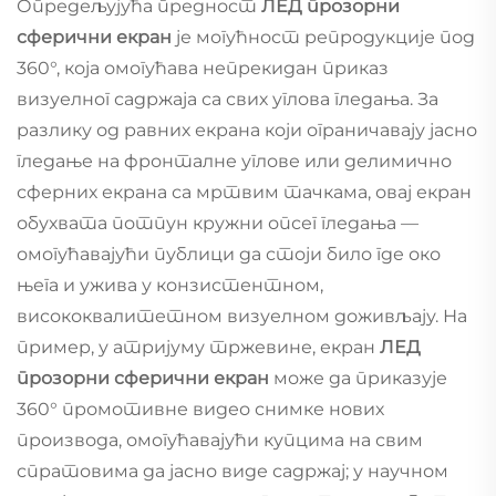
Опредељујућа предност
ЛЕД прозорни
сферични екран
је могућност репродукције под
360°, која омогућава непрекидан приказ
визуелног садржаја са свих углова гледања. За
разлику од равних екрана који ограничавају јасно
гледање на фронталне углове или делимично
сферних екрана са мртвим тачкама, овај екран
обухвата потпун кружни опсег гледања —
омогућавајући публици да стоји било где око
њега и ужива у конзистентном,
висококвалитетном визуелном доживљају. На
пример, у атријуму тржевине, екран
ЛЕД
прозорни сферични екран
може да приказује
360° промотивне видео снимке нових
производа, омогућавајући купцима на свим
спратовима да јасно виде садржај; у научном