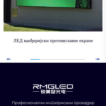
ЛЕД ванђеријски противплавне екране
Професионални интегрисани провајдер