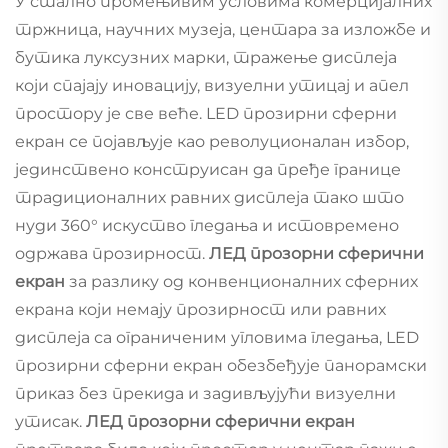
У стално промењивим условима комерцијалних
тржница, научних музеја, центара за изложбе и
бутика луксузних марки, тражење дисплеја
који спајају иновацију, визуелни утицај и апел
простору је све веће. LED прозирни сферни
екран се појављује као револуционалан избор,
јединствено конструисан да пређе границе
традиционалних равних дисплеја тако што
нуди 360° искуство гледања и истовремено
одржава прозирност.
ЛЕД прозорни сферични
екран
за разлику од конвенционалних сферних
екрана који немају прозирност или равних
дисплеја са ограниченим угловима гледања, LED
прозирни сферни екран обезбеђује панорамски
приказ без прекида и задивљујући визуелни
утисак.
ЛЕД прозорни сферични екран