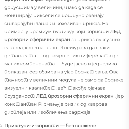
допустима у величини, тако да када се
монтирају, пиксели се потпуно равнају,
стварајући глатак и кохезиван приказ. На
пример, у премиум бутикуу који користи
ЛЕД
прозорни сферични екран
за приказ луксузних
сатова, константан PI осигурава да сваки
детаљ сата — од замршених циферблата до
малих компонената — буде јасно и једнолико
приказан, без обзира на угао посматрања. Ова
тачност у величини модула не само да подиже
визуелни квалитет, већ такође ојачава
поузданост
ЛЕД прозорни сферични екран
, јер
константан PI смањује ризик од кварова
дисплеја или изобличења садржаја.
Прикључи-и-користи — без сложене