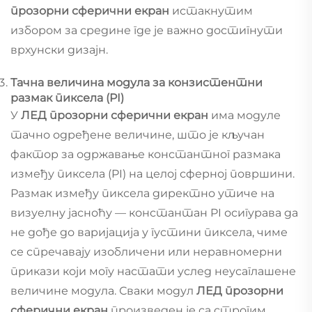
прозорни сферични екран
истакнутим
избором за средине где је важно достигнути
врхунски дизајн.
Тачна величина модула за конзистентни
размак пиксела (PI)
У
ЛЕД прозорни сферични екран
има модуле
тачно одређене величине, што је кључан
фактор за одржавање константног размака
између пиксела (PI) на целој сферној површини.
Размак између пиксела директно утиче на
визуелну јасноћу — константан PI осигурава да
не дође до варијација у густини пиксела, чиме
се спречавају изобличени или неравномерни
прикази који могу настати услед неусаглашене
величине модула. Сваки модул
ЛЕД прозорни
сферични екран
произведен је са строгим