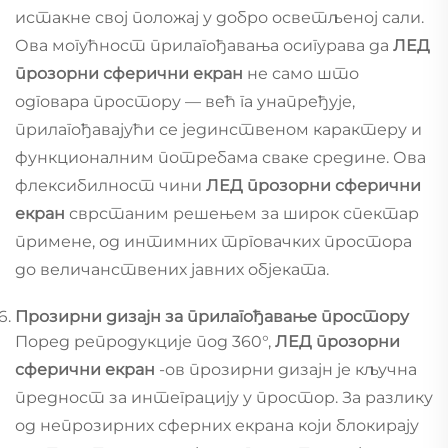
истакне свој положај у добро осветљеној сали.
Ова могућност прилагођавања осигурава да
ЛЕД
прозорни сферични екран
не само што
одговара простору — већ га унапређује,
прилагођавајући се јединственом карактеру и
функционалним потребама сваке средине. Ова
флексибилност чини
ЛЕД прозорни сферични
екран
сврстаним решењем за широк спектар
примене, од интимних трговачких простора
до величанствених јавних објеката.
Прозирни дизајн за прилагођавање простору
Поред репродукције под 360°,
ЛЕД прозорни
сферични екран
-ов прозирни дизајн је кључна
предност за интеграцију у простор. За разлику
од непрозирних сферних екрана који блокирају