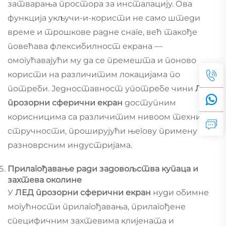
затварања простора за инсталацију. Ова
функција укључи-и-користи не само штеди
време и трошкове радне снаге, већ такође
повећава флексибилност екрана —
омогућавајући му да се премешта и поново
користи на различитим локацијама по
потреби. Једноставност употребе чини
ЛЕД
прозорни сферични екран
доступним
корисницима са различитим нивоом техничке
стручности, проширујући његову примену на
разноврсним индустријама.
Прилагођавање ради задовољства купаца и
захтева околине
У
ЛЕД прозорни сферични екран
нуди обимне
могућности прилагођавања, прилагођене
специфичним захтевима клијената и