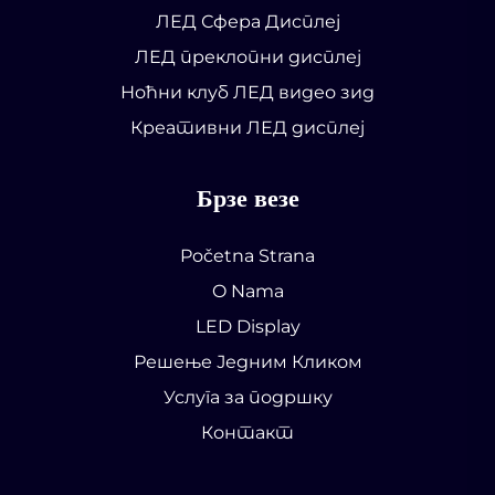
ЛЕД Сфера Дисплеј
ЛЕД преклопни дисплеј
Ноћни клуб ЛЕД видео зид
Креативни ЛЕД дисплеј
Брзе везе
Početna Strana
O Nama
LED Display
Решење Једним Кликом
Услуга за подршку
Контакт