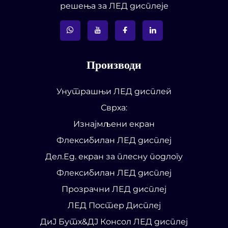
решења за ЛЕД дисплеје
Производи
Унутрашњи ЛЕД дисплей
Сврха:
Изнајмљени екран
Флексибилан ЛЕД дисплеј
Дел.Ед. екран за плесну подлогу
Флексибилан ЛЕД дисплеј
Прозрачни ЛЕД дисплеј
ЛЕД Постер Дисплеј
ДиЈ Бутх&ДЈ Консол ЛЕД дисплеј