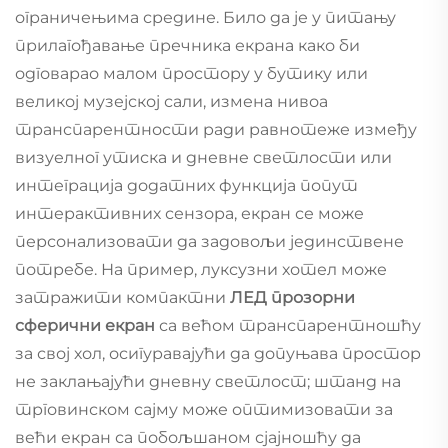
ограничењима средине. Било да је у питању
прилагођавање пречника екрана како би
одговарао малом простору у бутику или
великој музејској сали, измена нивоа
транспарентности ради равнотеже између
визуелног утиска и дневне светлости или
интеграција додатних функција попут
интерактивних сензора, екран се може
персонализовати да задовољи јединствене
потребе. На пример, луксузни хотел може
затражити компактни
ЛЕД прозорни
сферични екран
са већом транспарентношћу
за свој хол, осигуравајући да допуњава простор
не заклањајући дневну светлост; штанд на
трговинском сајму може оптимизовати за
већи екран са побољшаном сјајношћу да