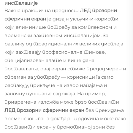
инсталације
Важна практична предност
ЛЕД прозорни
сферични екран
је дизајн укључи-и-користи,
који елиминише потребу за комплексном и
временски захтевном инсталацијом. За
разлику од традиционалних великих дисплеја
који захтевају професионалне тимове,
специјализован алате и више дана
постављања, овај екран стиже предодмерен и
спреман за употребу — корисници га само
распакују, прикључе на извор напајања и
започну пуштање садржаја. На пример,
привремена изложба може брзо поставити
ЛЕД прозорни сферични екран
без прекидања
временског плана догађаја; трgovина може лако
поставити екран у промотивној зони без