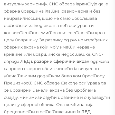
визуелну хармонију. CNC обрада гарантује да је
сферна површина глатка, равномерна и без
неправилности, што не само побољшава
естетски изглед екрана већ осигурава и
конзистентно емитовање светлости кроз
целу површину. За разлику од ручно израђених
сферних екрана који могу имати неравне
кривине или површинске недостатке, CNC-
обрада
ЛЕД прозорни сферични екран
одржава
савршен сферни облик, чинећи га визуелно
упечатљивим додатком било ком простору.
Прецизност CNC обраде такође осигурава да
се прозирни панели екрана без проблема
спајају, минимизирајући празнине и очувавајући
целину сферног облика. Ова комбинација
прецизности и естетике чини га
ЛЕД