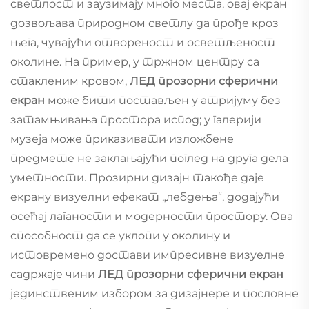
светлост и заузимају много места, овај екран
дозвољава природном светлу да прође кроз
њега, чувајући отвореност и осветљеност
околине. На пример, у тржном центру са
стакленим кровом,
ЛЕД прозорни сферични
екран
може бити постављен у атријуму без
затамњивања простора испод; у галерији
музеја може приказивати изложбене
предмете не заклањајући поглед на друга дела
уметности. Прозирни дизајн такође даје
екрану визуелни ефекат „лебдења“, додајући
осећај лаганости и модерности простору. Ова
способност да се уклопи у околину и
истовремено достави импресивне визуелне
садржaje чини
ЛЕД прозорни сферични екран
јединственим избором за дизајнере и пословне