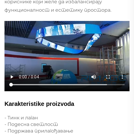
кориснике који желе да избалансирају
функционалност и естетику простора.
Karakteristike proizvoda
- Тинк и лаган
- Подесна светлост
- Подржава прилагођавање