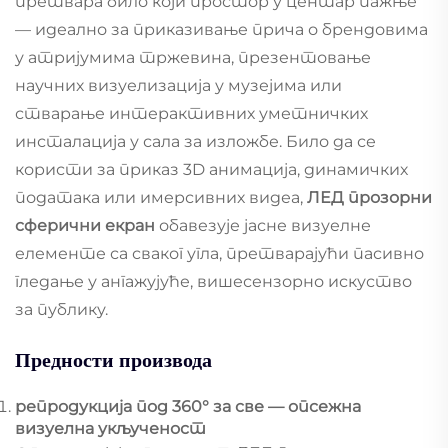
претвара било који простор у центар пажње
— идеално за приказивање прича о брендовима
у атријумима тржевина, презентовање
научних визуелизација у музејима или
стварање интерактивних уметничких
инсталација у сала за изложбе. Било да се
користи за приказ 3D анимација, динамичких
података или имерсивних видеа,
ЛЕД прозорни
сферични екран
обавезује јасне визуелне
елементе са сваког угла, претварајући пасивно
гледање у ангажујуће, вишесензорно искуство
за публику.
Предности производа
репродукција под 360° за све — опсежна
визуелна укљученост