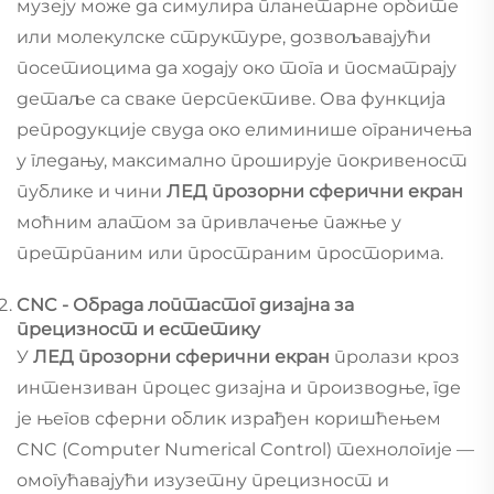
музеју може да симулира планетарне орбите
или молекулске структуре, дозвољавајући
посетиоцима да ходају око тога и посматрају
детаље са сваке перспективе. Ова функција
репродукције свуда око елиминише ограничења
у гледању, максимално проширује покривеност
публике и чини
ЛЕД прозорни сферични екран
моћним алатом за привлачење пажње у
претрпаним или пространим просторима.
CNC - Обрада лоптастог дизајна за
прецизност и естетику
У
ЛЕД прозорни сферични екран
пролази кроз
интензиван процес дизајна и производње, где
је његов сферни облик израђен коришћењем
CNC (Computer Numerical Control) технологије —
омогућавајући изузетну прецизност и