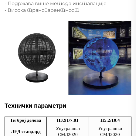
- Подржава више метода инсталације
- Висока транспарентност
Технички параметри
Ти број делова
П3.91/7.81
П5.2/10.4
Унутрашњи
Унутрашњи
ЛЕД стандард
СМД2020
СМД2020