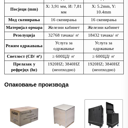
Х: 3,91 мм, И: 7,81
X: 5.2mm, Y:
Посјеци (mm)
мм
10.4mm
Мод скенирања
16 скенирања
16 скенирања
Материјал ормара
Железни кабинет
Железни кабинет
Резолуција
32768 тачака/
㎡
18432 тачака/
㎡
Услуга за
Услуга за
Режим одржавања
одржавање
одржавање
Светлост (CD/
㎡
)
≥ 600ЦД/
㎡
≥ 600ЦД/
㎡
Прелазак у
1920HZ; 3840HZ
1920HZ; 3840HZ
рефрејцх (hz)
(неопходно)
(неопходно)
Опаковање производа