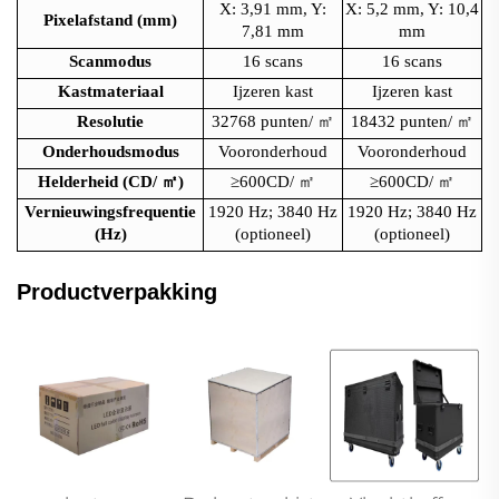
X: 3,91 mm, Y:
X: 5,2 mm, Y: 10,4
Pixelafstand (mm)
7,81 mm
mm
Scanmodus
16 scans
16 scans
Kastmateriaal
Ijzeren kast
Ijzeren kast
Resolutie
32768 punten/
㎡
18432 punten/
㎡
Onderhoudsmodus
Vooronderhoud
Vooronderhoud
Helderheid (CD/
㎡
)
≥600CD/
㎡
≥600CD/
㎡
Vernieuwingsfrequentie
1920 Hz; 3840 Hz
1920 Hz; 3840 Hz
(Hz)
(optioneel)
(optioneel)
Productverpakking