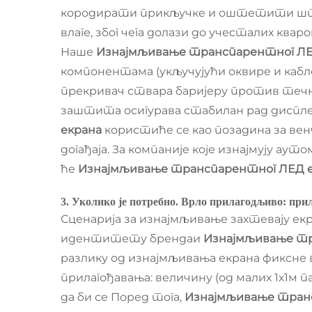
кородирати прикључке и оштетити шта
влаге, због чега долази до учесталих ква
Наше
Изнајмљивање транспарентног ЛЕ
компонентама (укључујући оквире и кабл
прекривач ствара баријеру против течне
заштита осигурава стабилан рад дисплеј
екрана
користиће се као позадина за венч
догађаја. За компаније које изнајмују ау
ће
Изнајмљивање транспарентног ЛЕД 
3. Уколико је потребно. Врло прилагодљиво: п
Сценарија за изнајмљивање захтевају ек
идентитету брендаи
Изнајмљивање тр
разлику од изнајмљивања екрана фиксне 
прилагођавања: величину (од малих 1х1м 
да би се Поред тога,
Изнајмљивање тран