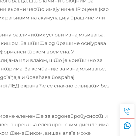
г правца, што га чини погодним за
 екрани често имају ниже IP оцене (као
их рањивим на акумулацију прашине или
вину различитих услови изнајмљивања:
ом кишом. Заштита од прашине осигурава
рформанси током времена. У
ијама или влагом, што је критично за
нтрима. За компаније за изнајмљивање,
догађаја и повећава повраћај
ог ЛЕД екрана
ће се снажно одвијати без
ниране елементе за водонепропусност и
ривена претња електронским дисплејима
ском тематиком, вишак влаге може