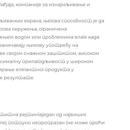
ђаја, компаније за изнајмљивање и
ивачких екрана, његова способност је да
ова окружења, ограничена
ћењем водом или проблемима влаге када
аничавају њихову употребу на
ове својом снажном заштитом, високом
ксималну прилагодљивост у широком
ирање елегантног продукта у
ће резултате.
аштитна рејтингаједан од највиших
плеј потпуно непропразан (не може проћи