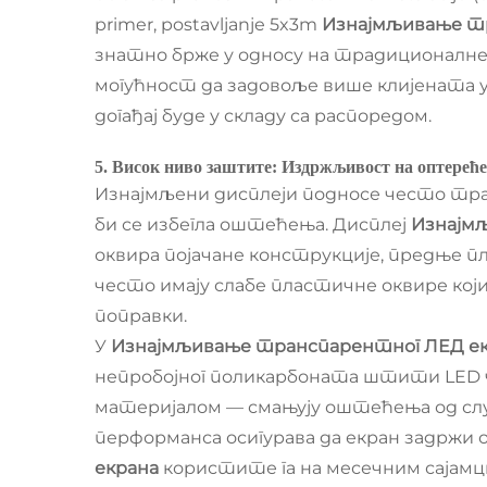
primer, postavljanje 5x3m
Изнајмљивање т
знатно брже у односу на традиционалне д
могућност да задовоље више клијената у 
догађај буде у складу са распоредом.
5. Висок ниво заштите: Издржљивост на оптере
Изнајмљени дисплеји подносе често тра
би се избегла оштећења. Дисплеј
Изнајм
оквира појачане конструкције, предње пл
често имају слабе пластичне оквире који 
поправки.
У
Изнајмљивање транспарентног ЛЕД е
непробојног поликарбоната штити LED ч
материјалом — смањују оштећења од сл
перформанса осигурава да екран задржи
екрана
користите га на месечним сајамци