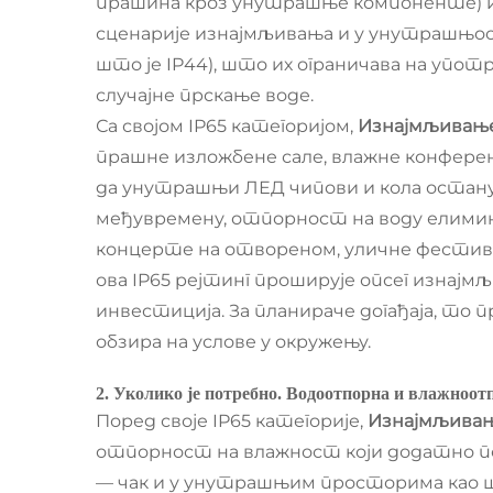
прашина кроз унутрашње компоненте) и з
сценарије изнајмљивања и у унутрашњост
што је IP44), што их ограничава на уп
случајне прскање воде.
Са својом IP65 категоријом,
Изнајмљивањ
прашне изложбене сале, влажне конферен
да унутрашњи ЛЕД чипови и кола остану 
међувремену, отпорност на воду елимини
концерте на отвореном, уличне фестива
ова IP65 рејтинг проширује опсег изнајмљ
инвестиција. За планираче догађаја, то п
обзира на услове у окружењу.
2. Уколико је потребно. Водоотпорна и влажноо
Поред своје IP65 категорије,
Изнајмљивањ
отпорност на влажност који додатно п
— чак и у унутрашњим просторима као ш