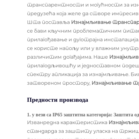
транспарентности и могућности за изнај
предузећа која желе да створе импресив
Шта поставља
Изнајмљивање транспар
се бави кључним проблематичним питањи
прилагођавање и дуготрајна инсталација
се користе напољу или у влажним унутр
различитим догађајима. Наше
Изнајмљив
прилагодљивошћу и једноставном подеша
спектру апликација за изнајмљивање. Би
затвореном простору,
Изнајмљивање т
Предности производа
1. у вези са IP65 заштитна категорија: Заштита о
Изванредна карактеристика
Изнајмљив
стандарда за заштиту уласка на тржишту