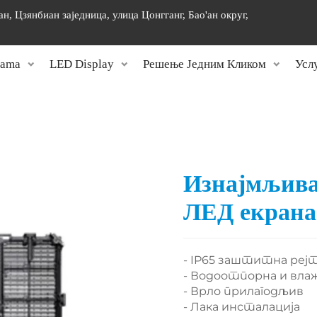
н, Цзянбиан заједница, улица Цонгганг, Бао'ан округ,
]
Nama
LED Display
Решење Једним Кликом
Усл
Изнајмљива
ЛЕД екрана
- IP65 заштитна реј
- Водоотпорна и вл
- Врло прилагодљив
- Лака инсталација