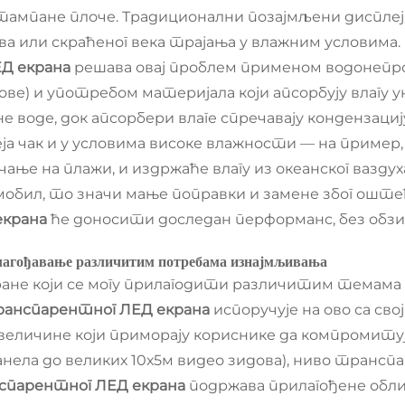
мпане плоче. Традиционални позајмљени дисплеј
рова или скраћеног века трајања у влажним условима.
Д екрана
решава овај проблем применом водонепр
ове) и употребом материјала који апсорбују влагу 
 воде, док апсорбери влаге спречавају кондензац
а чак и у условима високе влажности — на пример,
ање на плажи, и издржаће влагу из океанског ваздух
томобил, то значи мање поправки и замене због оштећ
екрана
ће доносити доследан перформанс, без обзир
рилагођавање различитим потребама изнајмљивања
ране који се могу прилагодити различитим темама 
анспарентног ЛЕД екрана
испоручује на ово са св
величине који приморају кориснике да компромитују
панела до великих 10х5м видео зидова), ниво транс
спарентног ЛЕД екрана
подржава прилагођене обли