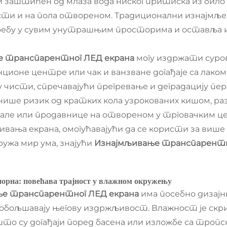
аштићен од млаза вода ниског притиска из било ко
и и на пола отвореном. Традиционални изнајмљени
отребу у сувим унутрашњим просторима и оставља 
е транспарентног ЛЕД екрана
могу издржати суро
ционе центре или чак и ванзване догађаје са лак
чисти, спречавајући прегревање и деградацију пе
ше ризик од кратких кола узрокованих кишом, разл
ле или продавнице на отвореном у трговачким це
ивања екрана, омогућавајући да се користи за више 
ружа мир ума, знајући
Изнајмљивање транспарентн
тпорна: повећава трајност у влажном окружењу
е транспарентног ЛЕД екрана
има посебно дизај
обољшавају његову издржљивост. Влажност је ск
то су догађаји поред басена или изложбе са троп