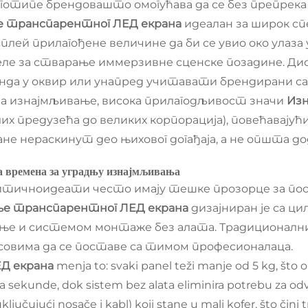
отипе брендовашто омогућава да се без препрека ук
 транспарентног ЛЕД екрана
идеалан за широк сп
ей прилагођене величине да би се увио око улаза 
еле за стварање иммерзивне сценске позадине. Ди
да у оквир или унапред учитавати брендирани садрж
за изнајмљивање, висока прилагодљивост значи
Изн
их предузећа до великих корпорација), повећавају
ане нераскинут део њиховог догађаја, а не општа д
да времена за уградњу изнајмљивања
ритичноидеати често имају тешке прозорце за по
е транспарентног ЛЕД екрана
дизајниран је са ц
ање и системом монтаже без алата. Традиционалн
асовима да се поставе са тимом професионалаца.
Д екрана
menja to: svaki panel teži manje od 5 kg, što 
 sekunde, dok sistem bez alata eliminira potrebu za odvij
ljučujući nosače i kabl) koji stane u mali kofer, što čini 