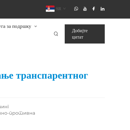
SR
уга за подршку
Добијте
цитат
ње транспарентног
тинг
ажно-противна