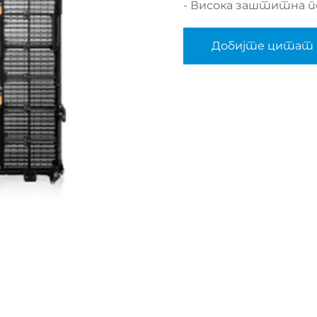
- Висока заштитна 
Добијте цитат