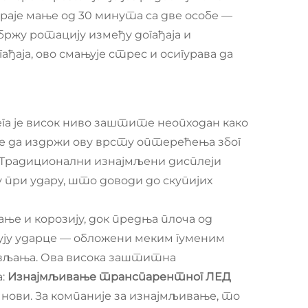
аје мање од 30 минута са две особе —
бржу ротацију између догађаја и
аја, ово смањује стрес и осигурава да
а је висок ниво заштите неопходан како
е да издржи ову врсту оптерећења због
р. Традиционални изнајмљени дисплеји
у при удару, што доводи до скупијих
ање и корозију, док предња плоча од
ују ударце — обложени меким гуменим
вљања. Ова висока заштитна
а:
Изнајмљивање транспарентног ЛЕД
нови. За компаније за изнајмљивање, то