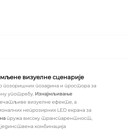
мљене визуелне сценарије
о позоришних позадина и простора за
вну употребу.
Изнајмљивање
 упечатљиве визуелне ефекте, а
налних непрозирних LED екрана за
ана
пружа високу транспарентност,
 јединствена комбинација