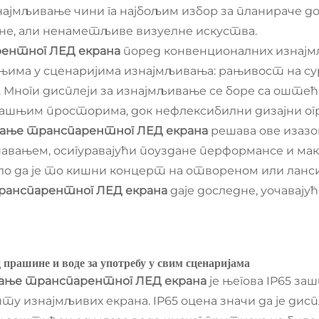
мљивање чини га најбољим избор за планираче дога
не, али ненаметљиве визуелне искуства.
ентног ЛЕД екрана
поред конвенционалних изнајмљ
ма у сценаријима изнајмљивања: рањивост на сур
. Многи дисплеји за изнајмљивање се боре са оште
ашњим просторима, док нефлексибилни дизајни огр
ање транспарентног ЛЕД екрана
решава ове изаз
вањем, осигуравајући поуздане перформансе и ма
ло да је то кишни концерт на отвореном или ланс
ранспарентног ЛЕД екрана
даје доследне, уочавају
д прашине и воде за употребу у свим сценаријама
ање транспарентног ЛЕД екрана
је његова IP65 з
 изнајмљивих екрана. IP65 оцена значи да је дис