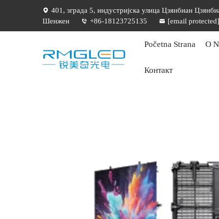
401, зграда 5, индустријска улица Цзянбиан Цзянбиа
Шенжен
+86-18123725135
[email protected
Početna Strana
O 
Контакт