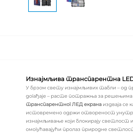
Изнајмљива транспарентна LED 
У брзом свету изнајмљивих табли – од 
догађаје – расте потражња за решењима 
транспарентног ЛЕД екрана
издваја се 
истовремено одржи отвореност унутраш
изнајмљивање који блокирају светлост и
омогућавајући пролаз природне светлос