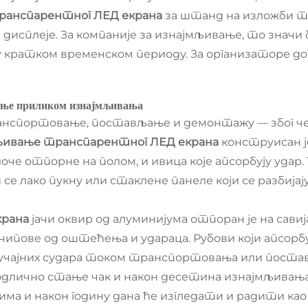
ранспарентног ЛЕД екрана
за штанд на изложби тр
исплеје. За компаније за изнајмљивање, то значи 
кратком временском периоду. За организаторе догађ
ћење приликом изнајмљивања
нспортовање, постављање и демонтажу — због чег
љивање транспарентног ЛЕД екрана
конструисан ј
оче отпорне на полом, и ивица које апсорбују уда
се лако пукну или стаклене панеле који се разбијај
крана
јачи оквир од алуминијума отпоран је на савиј
ипове од оштећења и удараца. Рубови који апсорб
учајних судара током транспортовања или поста
 одлично стање чак и након десетина изнајмљивањ
ма и након годину дана ће изгледати и радити као 