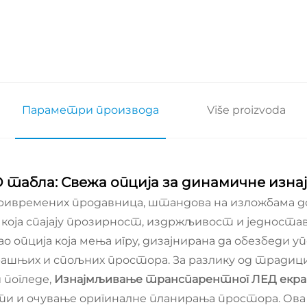
Параметри производа
Više proizvoda
табла: Свежа опција за динамичне изнај
привремених продавница, штандова на изложбама д
која спајају прозирност, издржљивост и једноста
као опција која мења игру, дизајнирана да обезбеди
њих и спољних простора. За разлику од традицио
 погледе,
Изнајмљивање транспарентног ЛЕД екр
ти и очување оригиналне планирања простора. Ова