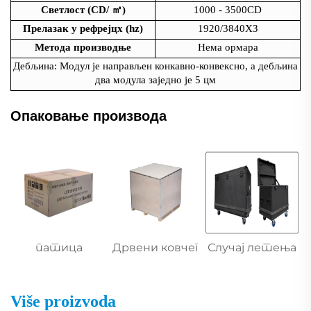
Светлост (CD/
㎡
)
1000 - 3500CD
Прелазак у рефрејцх (hz)
1920/3840ХЗ
Метода производње
Нема ормара
Дебљина: Модул је направљен конкавно-конвексно, а дебљина
два модула заједно је 5 цм
Опаковање производа
патица
Дрвени ковчег
Случај летења
Više proizvoda