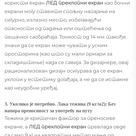
користи екран
ЛЕД преклопни екран
као бочни
екрани могу ставити спољну напајање на
сигурно, излазно место, избегавајући
опасности од падања или оштећења од
пешачког саобраћаја. Тонкост од 14 мм такође
значи да се екран може чувати у уским
просторима (као што су мали ормари за
складиштење) када се савија. За дизајнере, овај
рационализован дизајн осигурава да се екран
уклопи у естетику догађаја, а не да се истакне
као неудобни уређај.
3. Уколико је потребно. Лака тежина (9 кг/м2): Без
напора преносивост за употребу на путу
Тежина је критичан фактор за преносиве
екране, а
ЛЕД преклопни екран
превлада овде
са само 9 кг на квадратни метар мање од