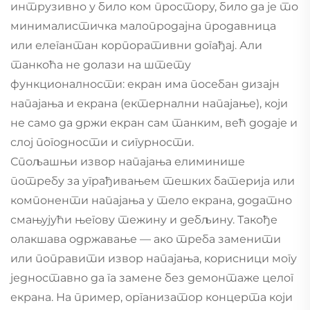
интрузивно у било ком простору, било да је то
минималистичка малопродајна продавница
или елегантан корпоративни догађај. Али
танкоћа не долази на штету
функционалности: екран има посебан дизајн
напајања и екрана (ектернални напајање), који
не само да држи екран сам танким, већ додаје и
слој погодности и сигурности.
Спољашњи извор напајања елиминише
потребу за уграђивањем тешких батерија или
компоненти напајања у тело екрана, додатно
смањујући његову тежину и дебљину. Такође
олакшава одржавање — ако треба заменити
или поправити извор напајања, корисници могу
једноставно да га замене без демонтаже целог
екрана. На пример, организатор концерта који