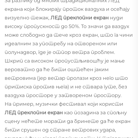
За разлику од многих традиционалних ЛЕД
екрана који блокирају проток ваздуха и осећају
визуелно тежак,
ЛЕД преклопни екран
нуди
високу пропускност до 50%. То значи да ваздух
може слободно да тече кроз екран, што га чини
идеалним за употребу на отвореном или
полунадвор, где је отпор ветра проблем.
Шкрип са високом пропустљивошћу је мање
вероватно да ће бити оштећен јаким
ветровима (јер ветар пролази кроз него што
притиска против њега) и не ствара гуте, без
ваздуха просторе у затвореном простору.
На пример, музички фестивал који користи
ЛЕД преклопни екран
као позадина за спољну
сцену нећете морати да бринете да ће екран
бити срушен од стране ветрових удара,