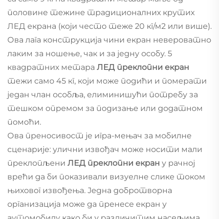
половине тежине традиционалних крутих
ЛЕД екрана (који често теже 20 кг/м2 или више).
Ова лага конструкција чини екран невероватно
лаким за ношење, чак и за једну особу. 5
квадратних метара
ЛЕД преклопни екран
тежи само 45 кг, који може подићи и померати
један члан особља, елиминишући потребу за
тешком опремом за подизање или додатном
помоћи.
Ова преносивост је игра-мењач за мобилне
сценарије: улични извођач може носити мали
преклопљени
ЛЕД преклопни екран
у рачној
врећи да би показивали визуелне слике током
њиховог извођења. Једна добротворна
организација може да пренесе екран у
аутомобилу како би у различитим насељима