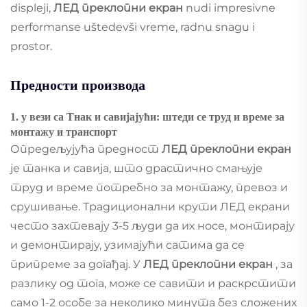
displeji,
ЛЕД преклопни екран
nudi impresivne
performanse uštedevši vreme, radnu snagu i
prostor.
Предности производа
1. у вези са Тнак и савијајући: штеди се труд и време за
монтажу и транспорт
Опредељујућа предност
ЛЕД преклопни екран
је танка и савија, што драстично смањује
труд и време потребно за монтажу, превоз и
срушивање. Традиционални крути ЛЕД екрани
често захтевају 3-5 људи да их носе, монтирају
и демонтирају, узимајући сатима да се
припреме за догађај. У
ЛЕД преклопни екран
, за
разлику од тога, може се савити и раскрстити
само 1-2 особе за неколико минута без сложених