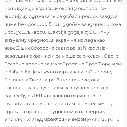
захваљујући његовој пропусности. У трговачком
центру који користи екран у отвореном
атријуму одржаваће се добар проток ваздуха,
чиме ће простор бити удобан за купце. Висока
пропустљивост такође додаје суптилну
визуелну предност: екран не изгледа као
чврста, непрозорна бариера, већ као лаган,
ваздушни екран који се меша са окољом. Ово је
посебно вредно за малопродајне просторе или
догађаје где је кључно одржавање отворене,
позивне атмосфере. За кориснике, ова
равнотежа визуелних и ваздушног проток
обезбеђује
ЛЕД преклопни екран
добро
функционише у различитим окружењима, док
одржава просторе удобним и безбедним.
У закључку,
ЛЕД преклопни екран
је свестрано,