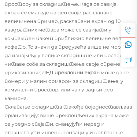
простору за складиштење. Када се савија,
екран се смањује на део своје расклапане
величинена пример, расклапани екран од 10
квадратних метара може се савијати у
компактен пакет приближно величине великог
кофето. То значи да предузећа више не морају
да изнајмљују велике складиште или посвете
читаве собе за складиштење своје опреме за
приказивање;
ЛЕД преклопни екран
може да се
помери у малим ормаром за складиштење, у
комунални простор, или чак у задњи део
камиона.
Склапање складишта такође поједностављава
организацију: више преклопљених екрана може
се уредно спајати, смањујући неред и
олакшавајући инвентаризацију и повлачење