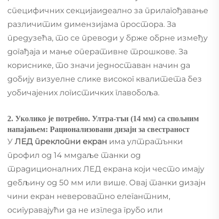
специфичних секцијаидеално за прилагођавање
различитим димензијама простора. За
предузећа, то се преводи у брже обрне између
догађаја и мање оперативне трошкове. За
кориснике, то значи једноставан начин да
добију визуелне слике високог квалитета без
уобичајених логистичких главобоља.
2. Уколико је потребно. Ултра-тън (14 мм) са спољним
напајањем: Рационализовани дизајн за свестраност
У
ЛЕД преклопни екран
има ултратънки
профил од 14 ммдаље танки од
традиционалних ЛЕД екрана који често имају
дебљину од 50 мм или више. Овај танки дизајн
чини екран невероватно елегантним,
осигуравајући да не изгледа грубо или