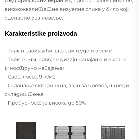
ЛЕД преклопни екран
и да донесе флексибилне,
висококвалитетне визуелне слике у било који
сценарио без невоље.
Karakteristike proizvoda
- Тнак и савијајући, штеди људе и време
- Тнак: 14 мм, одвојен дизајн напајања и екрана
(иноструно напајање)
- Светлост: 9 кг/м2
- Склапање складишта, лако за превоз, штеди
складиштење
- Пропусност је висока до 50%