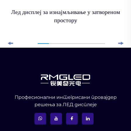
Лед дисплеј за изнајмљивање у затвореном
простору
Професионални интегрисани провајдер
решења за ЛЕД дисплеје