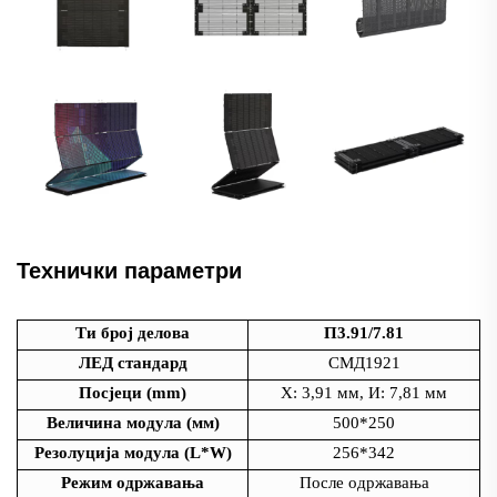
Технички параметри
Ти број делова
П3.91/7.81
ЛЕД стандард
СМД1921
Посјеци (mm)
Х: 3,91 мм, И: 7,81 мм
Величина модула (мм)
500*250
Резолуција модула (L*W)
256*342
Режим одржавања
После одржавања