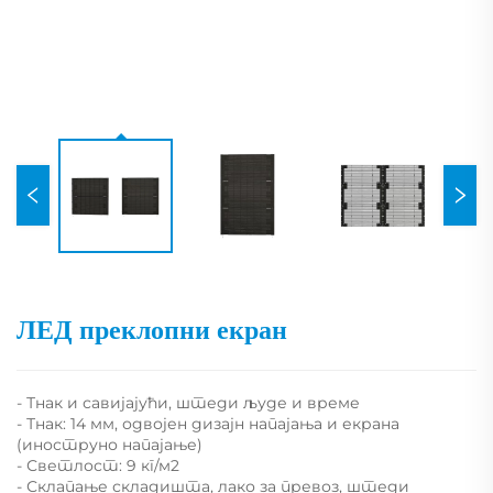
ЛЕД преклопни екран
- Тнак и савијајући, штеди људе и време
- Тнак: 14 мм, одвојен дизајн напајања и екрана
(иноструно напајање)
- Светлост: 9 кг/м2
- Склапање складишта, лако за превоз, штеди