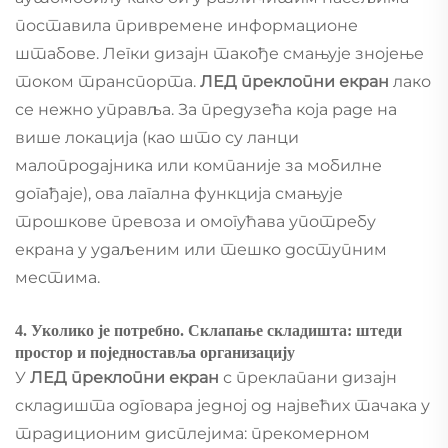
поставила привремене информационе
штабове. Легки дизајн такође смањује знојење
током транспорта.
ЛЕД преклопни екран
лако
се нежно управља. За предузећа која раде на
више локација (као што су ланци
малопродајника или компаније за мобилне
догађаје), ова лагална функција смањује
трошкове превоза и омогућава употребу
екрана у удаљеним или тешко доступним
местима.
4. Уколико је потребно. Склапање складишта: штеди
простор и поједноставља организацију
У
ЛЕД преклопни екран
с преклапани дизајн
складишта одговара једној од највећих тачака у
традиционим дисплејима: прекомерном