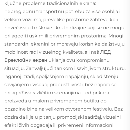
ključne probleme tradicionalnih ekrana:
nepreglednu transportnu potrebu za više osoblja i
velikim vozilima, prevelike prostorne zahteve koji
povećavaju troškove i krute dizajne koji se ne mogu
prilagoditi uskim ili privremenim prostorima. Mnogi
standardni ekranini primoravaju korisnike da žrtvuju
mobilnost radi vizuelnog kvaliteta, ali naš
ЛЕД
преклопни екран
uklanja ovu kompromisnu
situaciju. Zahvaljujući tankom i savitljivom strukturu,
laganoj izradi, spoljašnjem napajanju, skladištenju
savijanjem i visokoj propustljivosti, bez napora se
prilagođava različitim scenarijima – od prikaza
proizvoda u malom privremenom butiku do
pozadine bine na velikom otvorenom festivalu. Bez
obzira da li je u pitanju promocijski sadržaj, vizuelni
efekti živih događaja ili privremeni informacioni