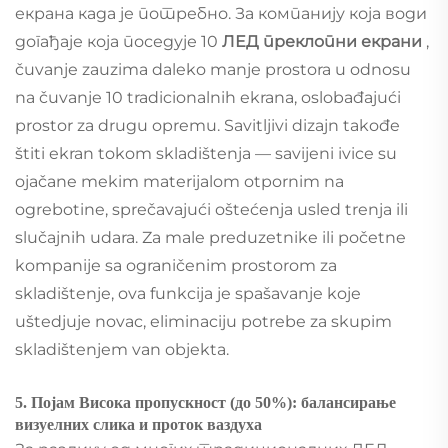
екрана када је потребно. За компанију која води
догађаје која поседује 10
ЛЕД преклопни екрани
,
čuvanje zauzima daleko manje prostora u odnosu
na čuvanje 10 tradicionalnih ekrana, oslobađajući
prostor za drugu opremu. Savitljivi dizajn takođe
štiti ekran tokom skladištenja — savijeni ivice su
ojačane mekim materijalom otpornim na
ogrebotine, sprečavajući oštećenja usled trenja ili
slučajnih udara. Za male preduzetnike ili početne
kompanije sa ograničenim prostorom za
skladištenje, ova funkcija je spašavanje koje
uštedjuje novac, eliminaciju potrebe za skupim
skladištenjem van objekta.
5. Појам Висока пропускност (до 50%): балансирање
визуелних слика и проток ваздуха