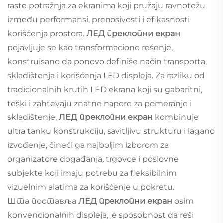
raste potražnja za ekranima koji pružaju ravnotežu
između performansi, prenosivosti i efikasnosti
korišćenja prostora.
ЛЕД преклопни екран
pojavljuje se kao transformaciono rešenje,
konstruisano da ponovo definiše način transporta,
skladištenja i korišćenja LED displeja. Za razliku od
tradicionalnih krutih LED ekrana koji su gabaritni,
teški i zahtevaju znatne napore za pomeranje i
skladištenje,
ЛЕД преклопни екран
kombinuje
ultra tanku konstrukciju, savitljivu strukturu i lagano
izvođenje, čineći ga najboljim izborom za
organizatore događanja, trgovce i poslovne
subjekte koji imaju potrebu za fleksibilnim
vizuelnim alatima za korišćenje u pokretu.
Шта поставља
ЛЕД преклопни екран
osim
konvencionalnih displeja, je sposobnost da reši