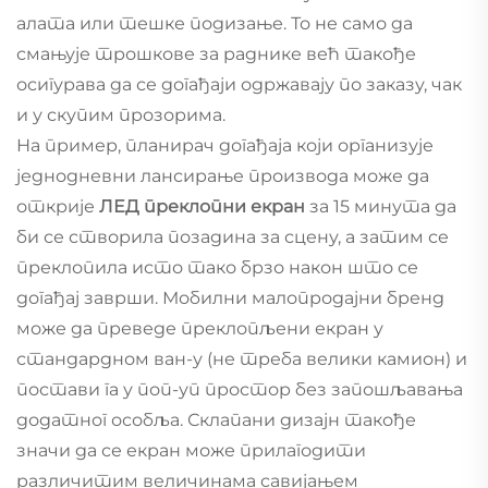
алата или тешке подизање. То не само да
смањује трошкове за раднике већ такође
осигурава да се догађаји одржавају по заказу, чак
и у скупим прозорима.
На пример, планирач догађаја који организује
једнодневни лансирање производа може да
открије
ЛЕД преклопни екран
за 15 минута да
би се створила позадина за сцену, а затим се
преклопила исто тако брзо након што се
догађај заврши. Мобилни малопродајни бренд
може да преведе преклопљени екран у
стандардном ван-у (не треба велики камион) и
постави га у поп-уп простор без запошљавања
додатног особља. Склапани дизајн такође
значи да се екран може прилагодити
различитим величинама савијањем