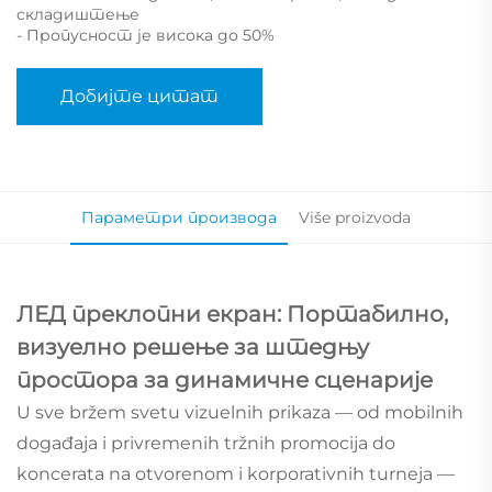
складиштење
- Пропусност је висока до 50%
Добијте цитат
Параметри производа
Više proizvoda
ЛЕД преклопни екран: Портабилно,
визуелно решење за штедњу
простора за динамичне сценарије
U sve bržem svetu vizuelnih prikaza — od mobilnih
događaja i privremenih tržnih promocija do
koncerata na otvorenom i korporativnih turneja —