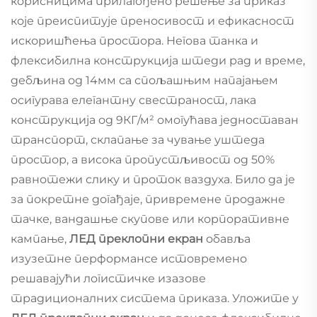
корисницима прилагођено решење за приказ
које преиспитује преносивост и ефикасност
искоришћења простора. Негова танка и
флексибилна конструкција штеди рад и време,
дебљина од 14мм са спољашњим напајањем
осигурава елегантну свестраност, лака
конструкција од 9КГ/м² омогућава једноставан
транспорт, склапање за чување уштеда
простор, а висока пропустљивост од 50%
равнотежи слику и проток ваздуха. Било да је
за покретне догађаје, привремене продажне
тачке, вандашње скупове или корпоративне
кампање,
ЛЕД преклопни екран
обавља
изузетне перформансе истовремено
решавајући логистичке изазове
традиционалних система приказа. Уложите у