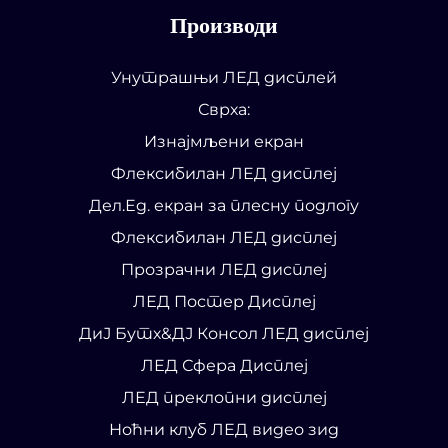
Производи
Унутрашњи ЛЕД дисплей
Сврха:
Изнајмљени екран
Флексибилан ЛЕД дисплеј
Дел.Ед. екран за плесну подлогу
Флексибилан ЛЕД дисплеј
Прозрачни ЛЕД дисплеј
ЛЕД Постер Дисплеј
ДиЈ Бутх&ДЈ Консол ЛЕД дисплеј
ЛЕД Сфера Дисплеј
ЛЕД преклопни дисплеј
Ноћни клуб ЛЕД видео зид