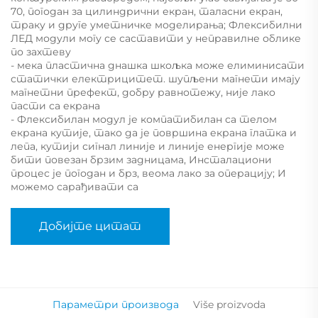
70, погодан за цилиндрични екран, таласни екран,
траку и друге уметничке моделирања; Флексибилни
ЛЕД модули могу се саставити у неправилне облике
по захтеву
- мека пластична днашка шкољка може елиминисати
статички електрицитет. шупљени магнети имају
магнетни префект, добру равнотежу, није лако
пасти са екрана
- Флексибилан модул је компатибилан са телом
екрана кутије, тако да је површина екрана глатка и
лепа, кутији сигнал линије и линије енергије може
бити повезан брзим задницама, Инсталациони
процес је погодан и брз, веома лако за операцију; И
можемо сарађивати са
Добијте цитат
Параметри производа
Više proizvoda