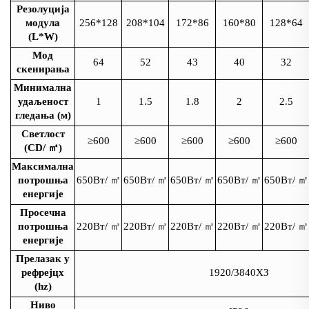
Резолуција
модула
256*128
208*104
172*86
160*80
128*64
(L*W)
Мод
64
52
43
40
32
скенирања
Минимална
удаљеност
1
1.5
1.8
2
2.5
гледања (м)
Светлост
≥600
≥600
≥600
≥600
≥600
(CD/
㎡
)
Максимална
потрошња
650Вт/
㎡
650Вт/
㎡
650Вт/
㎡
650Вт/
㎡
650Вт/
㎡
енергије
Просечна
потрошња
220Вт/
㎡
220Вт/
㎡
220Вт/
㎡
220Вт/
㎡
220Вт/
㎡
енергије
Прелазак у
рефрејцх
1920/3840ХЗ
(hz)
Ниво