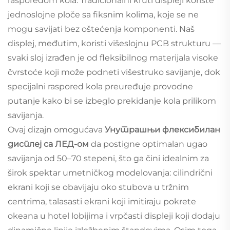
rasporedom kola. Tradicionalni kruti displeji koriste
jednoslojne ploče sa fiksnim kolima, koje se ne
mogu savijati bez oštećenja komponenti. Naš
displej, međutim, koristi višeslojnu PCB strukturu —
svaki sloj izrađen je od fleksibilnog materijala visoke
čvrstoće koji može podneti višestruko savijanje, dok
specijalni raspored kola preuređuje provodne
putanje kako bi se izbeglo prekidanje kola prilikom
savijanja.
Ovaj dizajn omogućava
Унутрашњи флексибилан
дисплеј са ЛЕД-ом
da postigne optimalan ugao
savijanja od 50–70 stepeni, što ga čini idealnim za
širok spektar umetničkog modelovanja: cilindrični
ekrani koji se obavijaju oko stubova u tržnim
centrima, talasasti ekrani koji imitiraju pokrete
okeana u hotel lobiјima i vrpčasti displeji koji dodaju