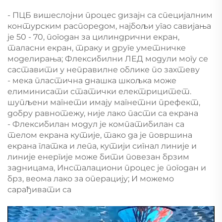
- ПЦБ вишеслојни процес дизајн са специјалним
контурским распоредом, најбољи угао савијања
је 50 - 70, погодан за цилиндрични екран,
таласни екран, траку и друге уметничке
моделирања; Флексибилни ЛЕД модули могу се
саставити у неправилне облике по захтеву
- мека пластична днашка шкољка може
елиминисати статички електрицитет.
шупљени магнети имају магнетни префект,
добру равнотежу, није лако пасти са екрана
- Флексибилан модул је компатибилан са
телом екрана кутије, тако да је површина
екрана глатка и лепа, кутији сигнал линије и
линије енергије може бити повезан брзим
задницама, Инсталациони процес је погодан и
брз, веома лако за операцију; И можемо
сарађивати са