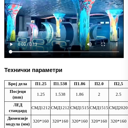
Технички параметри
Број дела
П1.25
П1.538
П1.86
П2.0
П2,5
Посјеци
1.25
1.538
1.86
2
2.5
(mm)
ЛЕД
СМД1212
СМД1212
СМД1515
СМД1515
СМД2020
стандард
Димензије
320*160
320*160
320*160
320*160
320*160
модула (мм)