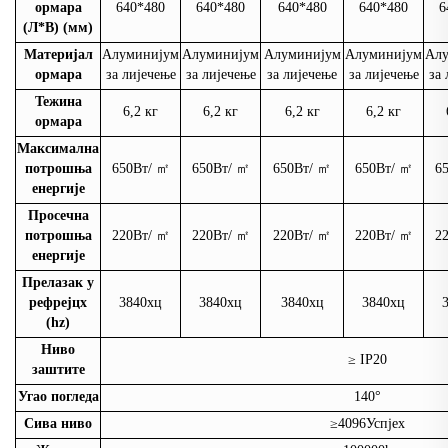
ормара
640*480
640*480
640*480
640*480
6
(Л*В) (мм)
Материјал
Алуминијум
Алуминијум
Алуминијум
Алуминијум
Ал
ормара
за лијечење
за лијечење
за лијечење
за лијечење
за 
Тежина
6,2 кг
6,2 кг
6,2 кг
6,2 кг
ормара
Максимална
потрошња
650Вт/
㎡
650Вт/
㎡
650Вт/
㎡
650Вт/
㎡
6
енергије
Просечна
потрошња
220Вт/
㎡
220Вт/
㎡
220Вт/
㎡
220Вт/
㎡
2
енергије
Прелазак у
рефрејцх
3840хц
3840хц
3840хц
3840хц
(hz)
Ниво
≥ IP20
заштите
Угао погледа
140°
Сива ниво
≥4096Успјех