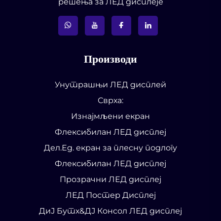
решења за ЛЕД дисплеје
Производи
Унутрашњи ЛЕД дисплей
Сврха:
Изнајмљени екран
Флексибилан ЛЕД дисплеј
Дел.Ед. екран за плесну подлогу
Флексибилан ЛЕД дисплеј
Прозрачни ЛЕД дисплеј
ЛЕД Постер Дисплеј
ДиЈ Бутх&ДЈ Консол ЛЕД дисплеј