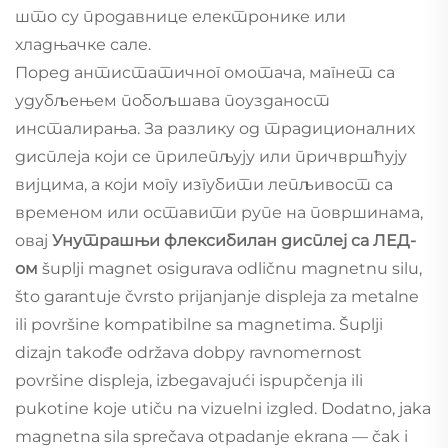
што су продавнице електронике или
хладњачке сале.
Поред антистатичног омотача, магнет са
удубљењем побољшава поузданост
инсталирања. За разлику од традиционалних
дисплеја који се прилепљују или причвршћују
вијцима, а који могу изгубити лепљивост са
временом или оставити рупе на површинама,
овај
Унутрашњи флексибилан дисплеј са ЛЕД-
ом
šuplji magnet osigurava odličnu magnetnu silu,
što garantuje čvrsto prijanjanje displeja za metalne
ili površine kompatibilne sa magnetima. Šuplji
dizajn takođe održava dobру ravnomernost
površine displeja, izbegavajući ispupčenja ili
pukotine koje utiču na vizuelni izgled. Dodatno, jaka
magnetna sila sprečava otpadanje ekrana — čak i