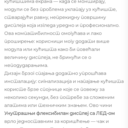
кућиштима екрана — када се монтирају,
модули се без проблема уклапају уз кућиште,
стварајући равну, непрекидну површину
дисплеја која изгледа уредно и професионално.
Ова компатибилност омогућава и лако
проширење: корисници могу додати више
модула или кућишта како би повећали
величину дисплеја, не бринући се о
неподударањима.
Дизајн брзог спајања додатно упрошћава
инсталацију: сигнализација и напајање кућишта
користе брзе спојнице које се повежу за
неколико секунди, без потребе за сложеним
алатима или техничким знањем. Ово чини
Унутрашњи флексибилан дисплеј са ЛЕД-ом
врло једноставним за коришћење — чак и