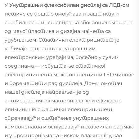
У
Унутрашњи флексибилан дисплеј са ЛЕД-ом
истиче се пошто омогућава и заштиту и
стабилност инсталирања због доњег омотача
од меког пластика и дизајна магнета са
удубљењем. Статички електрицитет је
уобичајена претња унутрашњим
електронским уређајима, посебно у сувим
срединама — испуштање статичког
електрицитета може оштетити LED чипове
и пореметити рад дисплеја. Доњи омотач
нашег дисплеја направљен је од
антистатичног материјала који ефикасно
елиминише статички електрицитет,
спречавајући оштећење унутрашњих
компонената и осигуравајући стабилан рад чак
и у просторијама са ниском влажношћу, као