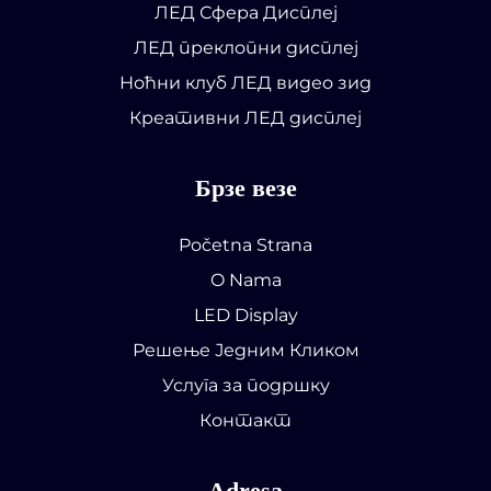
ЛЕД Сфера Дисплеј
ЛЕД преклопни дисплеј
Ноћни клуб ЛЕД видео зид
Креативни ЛЕД дисплеј
Брзе везе
Početna Strana
O Nama
LED Display
Решење Једним Кликом
Услуга за подршку
Контакт
Adresa