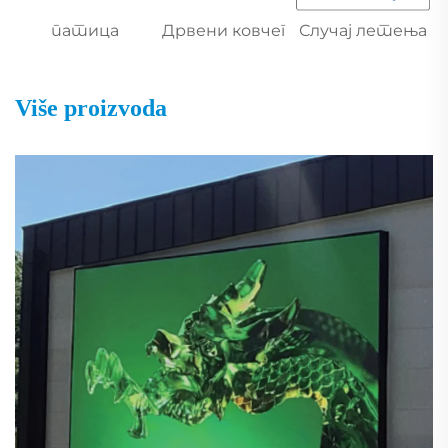
патица
Дрвени ковчег
Случај летења
Više proizvoda