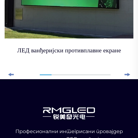
ЛЕД ванђеријски противплавне екране
Професионални интегрисани провајдер