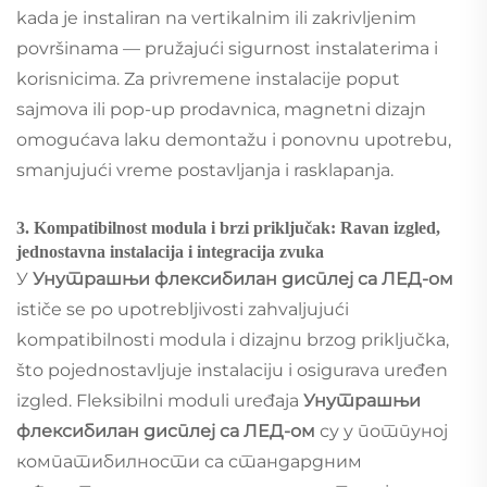
kada je instaliran na vertikalnim ili zakrivljenim
površinama — pružajući sigurnost instalaterima i
korisnicima. Za privremene instalacije poput
sajmova ili pop-up prodavnica, magnetni dizajn
omogućava laku demontažu i ponovnu upotrebu,
smanjujući vreme postavljanja i rasklapanja.
3. Kompatibilnost modula i brzi priključak: Ravan izgled,
jednostavna instalacija i integracija zvuka
У
Унутрашњи флексибилан дисплеј са ЛЕД-ом
ističe se po upotrebljivosti zahvaljujući
kompatibilnosti modula i dizajnu brzog priključka,
što pojednostavljuje instalaciju i osigurava uređen
izgled. Fleksibilni moduli uređaja
Унутрашњи
флексибилан дисплеј са ЛЕД-ом
су у потпуној
компатибилности са стандардним