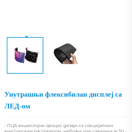
Унутрашњи флексибилан дисплеј са
ЛЕД-ом
- ПЦБ вишеслојни процес дизајн са специјалним
контурским распоредом, најбољи угао савијања је 50 -