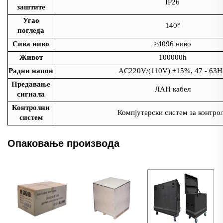
IP26
заштите
Угао
140°
погледа
Сива ниво
≥4096 ниво
Живот
100000h
Радни напон
AC220V/(110V) ±15%, 47 - 63H
Предавање
ЛАН кабел
сигнала
Контролни
Компјутерски систем за контро
систем
Опаковање производа