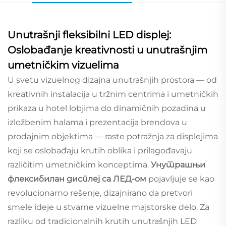
Unutrašnji fleksibilni LED displej:
Oslobađanje kreativnosti u unutrašnjim
umetničkim vizuelima
U svetu vizuelnog dizajna unutrašnjih prostora — od
kreativnih instalacija u tržnim centrima i umetničkih
prikaza u hotel lobjima do dinamičnih pozadina u
izložbenim halama i prezentacija brendova u
prodajnim objektima — raste potražnja za displejima
koji se oslobađaju krutih oblika i prilagođavaju
različitim umetničkim konceptima.
Унутрашњи
флексибилан дисплеј са ЛЕД-ом
pojavljuje se kao
revolucionarno rešenje, dizajnirano da pretvori
smele ideje u stvarne vizuelne majstorske delo. Za
razliku od tradicionalnih krutih unutrašnjih LED