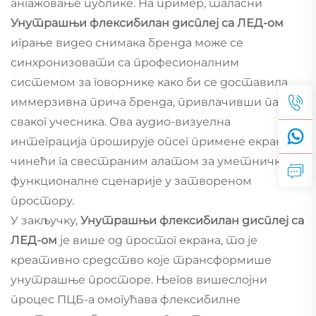
ангажовање публике. На пример, таласни
Унутрашњи флексибилан дисплеј са ЛЕД-ом
играње видео снимака бренда може се
синхронизовати са професионалним
системом за говорнике како би се доставила
иммерзивна прича бренда, привлачивши пажњу
сваког учесника. Ова аудио-визуелна
интеграција проширује опсег примене екрана,
чинећи га свестраним алатом за уметничке и
функционалне сценарије у затвореном
простору.
У закључку,
Унутрашњи флексибилан дисплеј са
ЛЕД-ом
је више од простог екрана, то је
креативно средство које трансформише
унутрашње просторе. Његов вишеслојни
процес ПЦБ-а омогућава флексибилне