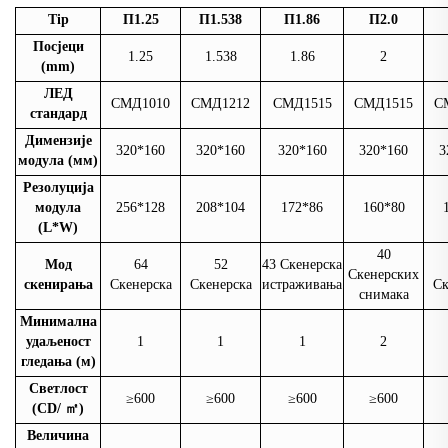
Tip
П1.25
П1.538
П1.86
П2.0
Посјеци
1.25
1.538
1.86
2
(mm)
ЛЕД
СМД1010
СМД1212
СМД1515
СМД1515
С
стандард
Димензије
320*160
320*160
320*160
320*160
3
модула (мм)
Резолуција
модула
256*128
208*104
172*86
160*80
(L*W)
40
Мод
64
52
43 Скенерска
Скенерских
скенирања
Скенерска
Скенерска
истраживања
Ск
снимака
Минимална
удаљеност
1
1
1
2
гледања (м)
Светлост
≥600
≥600
≥600
≥600
(CD/
㎡
)
Величина