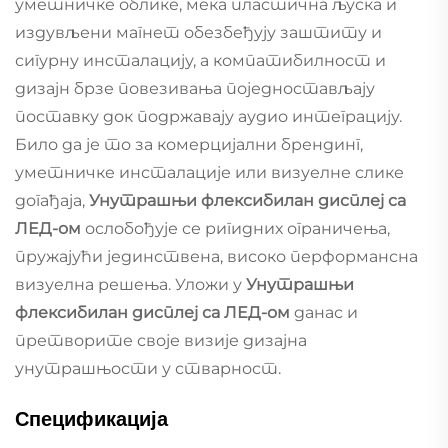
уметничке облике, мека пластична љуска и
издувљени магнет обезбеђују заштиту и
сигурну инсталацију, а компатибилност и
дизајн брзе повезивања поједностављају
поставку док подржавају аудио интеграцију.
Било да је то за комерцијални брендинг,
уметничке инсталације или визуелне слике
догађаја,
Унутрашњи флексибилан дисплеј са
ЛЕД-ом
ослобођује се ригидних ограничења,
пружајући јединствена, високо перформансна
визуелна решења. Уложи у
Унутрашњи
флексибилан дисплеј са ЛЕД-ом
данас и
претворите своје визије дизајна
унутрашњости у стварност.
Спецификација