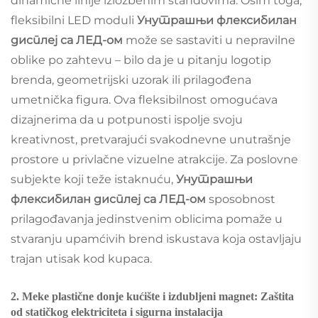
dinamične linije izložbenim štandovima. Osim toga,
fleksibilni LED moduli
Унутрашњи флексибилан
дисплеј са ЛЕД-ом
može se sastaviti u nepravilne
oblike po zahtevu – bilo da je u pitanju logotip
brenda, geometrijski uzorak ili prilagođena
umetnička figura. Ova fleksibilnost omogućava
dizajnerima da u potpunosti ispolje svoju
kreativnost, pretvarajući svakodnevne unutrašnje
prostore u privlačne vizuelne atrakcije. Za poslovne
subjekte koji teže istaknuću,
Унутрашњи
флексибилан дисплеј са ЛЕД-ом
sposobnost
prilagođavanja jedinstvenim oblicima pomaže u
stvaranju upamćivih brend iskustava koja ostavljaju
trajan utisak kod kupaca.
2. Meke plastične donje kućište i izdubljeni magnet: Zaštita
od statičkog elektriciteta i sigurna instalacija