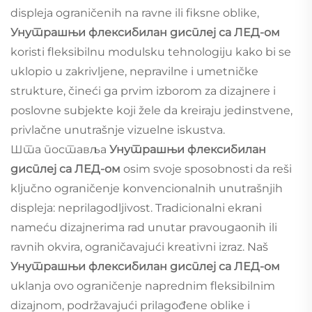
displeja ograničenih na ravne ili fiksne oblike,
Унутрашњи флексибилан дисплеј са ЛЕД-ом
koristi fleksibilnu modulsku tehnologiju kako bi se
uklopio u zakrivljene, nepravilne i umetničke
strukture, čineći ga prvim izborom za dizajnere i
poslovne subjekte koji žele da kreiraju jedinstvene,
privlačne unutrašnje vizuelne iskustva.
Шта поставља
Унутрашњи флексибилан
дисплеј са ЛЕД-ом
osim svoje sposobnosti da reši
ključno ograničenje konvencionalnih unutrašnjih
displeja: neprilagodljivost. Tradicionalni ekrani
nameću dizajnerima rad unutar pravougaonih ili
ravnih okvira, ograničavajući kreativni izraz. Naš
Унутрашњи флексибилан дисплеј са ЛЕД-ом
uklanja ovo ograničenje naprednim fleksibilnim
dizajnom, podržavajući prilagođene oblike i