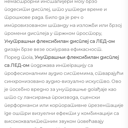
немастрорни инсталијери могу брзо
подесити дисплеј, што уштеди време и
трошкове рада. Било да је реч о
импровизованом штанду на изложби или брзој
промени дисплеја у тржном простору,
Унутрашњи флексибилан дисплеј са ЛЕД-ом
дизајн брзе везе осигурава ефикасност.
Поред тога,
Унутрашњи флексибилан дисплеј
са ЛЕД-ом
подржава интеграцију са
професионалним аудио системима, стварајући
синхронизовано аудио-визуално искуство. Ово
је посебно вредно за унутрашње догађаје као
што су лансирања производа, сценски
перформанси или корпоративне презентације
где оштри визуелни ефекти у комбинацији са
висококвалитетним звуком повећавају