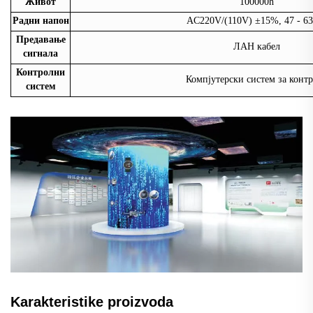
Живот
100000h
Радни напон
AC220V/(110V) ±15%, 47 - 6
Предавање
ЛАН кабел
сигнала
Контролни
Компјутерски систем за конт
систем
Karakteristike proizvoda