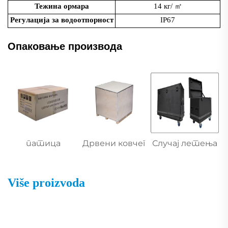
Тежина ормара
14 кг/
㎡
Регулација за водоотпорност
IP67
Опаковање производа
патица
Дрвени ковчег
Случај летења
Više proizvoda