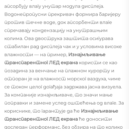
апсорбују влагу унутар модула дисплеја.
Водонепропусни прекривач формира баријеру
против течне воде, док апсорбенти влаге
спречавају кондензацију на унутрашњим
колима. Ова двострука заштита осигурава
стабилан рад дисплеја чак и у условима високе
влажности — на пример,
Изнајмљивање
транспарентног ЛЕД екрана
користи се као
позадина за венчање на плажном курорту и
отпоран је на влажност морског ваздуха, чиме
се током целог догађаја задржава јасна визуела.
За компаније изнајмљиваче, то значи мање
поправки и замене услед оштећења од влаге. За
кориснике, то гарантује да ће
Изнајмљивање
транспарентног ЛЕД екрана
ће доносити
доследан перформанс, без обзира на то колико