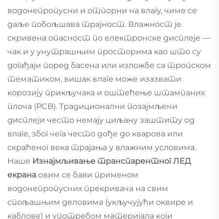
водонепропусни и отпорни на влагу, чиме се
даље побољшава трајност. Влажност је
скривена опасност по електронске дисплеје —
чак и у унутрашњим просторима као што су
догађаји поред басена или изложбе са тропском
тематиком, вишак влаге може изазвати
корозију прикључака и оштећење штампаних
плоча (PCB). Традиционални позајмљени
дисплеји често немају циљану заштиту од
влаге, због чега често дође до кварова или
скраћеног века трајања у влажним условима.
Наше
Изнајмљивање транспарентног ЛЕД
екрана
овим се бави применом
водонепропусних прекривача на свим
спољашњим деловима (укључујући оквире и
каблове) и употребом материјала који