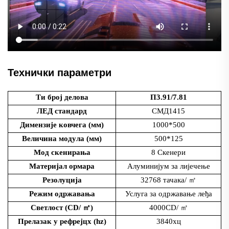
Технички параметри
Ти број делова
П3.91/7.81
ЛЕД стандард
СМД1415
Димензије ковчега (мм)
1000*500
Величина модула (мм)
500*125
Мод скенирања
8 Скенери
Материјал ормара
Алуминијум за лијечење
Резолуција
32768 тачака/
㎡
Режим одржавања
Услуга за одржавање леђа
Светлост (CD/
㎡
)
4000CD/
㎡
Прелазак у рефрејцх (hz)
3840хц