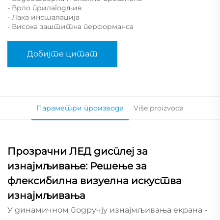
- Врло прилагодљив
- Лака инсталација
- Висока заштитна перформанса
Добијте цитат
Параметри производа
Više proizvoda
Прозрачни ЛЕД дисплеј за
изнајмљивање: Решење за
флексибилна визуелна искуства
изнајмљивања
У динамичном подручју изнајмљивања екрана -