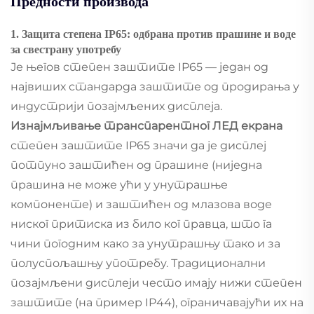
Предности производа
1. Защита степена IP65: одбрана против прашине и воде
за свестрану употребу
Је његов степен заштите IP65 — један од
највиших стандарда заштите од продирања у
индустрији позајмљених дисплеја.
Изнајмљивање транспарентног ЛЕД екрана
степен заштите IP65 значи да је дисплеј
потпуно заштићен од прашине (ниједна
прашина не може ући у унутрашње
компоненте) и заштићен од млазова воде
ниског притиска из било ког правца, што га
чини погодним како за унутрашњу тако и за
полуспољашњу употребу. Традиционални
позајмљени дисплеји често имају нижи степен
заштите (на пример IP44), ограничавајући их на