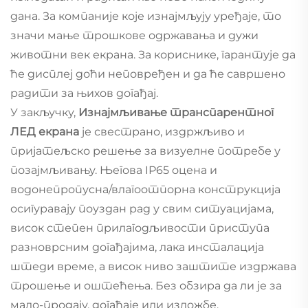
дана. За компаније које изнајмљују уређаје, то
значи мање трошкове одржавања и дужи
животни век екрана. За кориснике, гарантује да
ће дисплеј доћи неповређен и да ће савршено
радити за њихов догађај.
У закључку,
Изнајмљивање транспарентног
ЛЕД екрана
је свестрано, издржљиво и
пријатељско решење за визуелне потребе у
позајмљивању. Његова IP65 оцена и
водонепропусна/влагоотпорна конструкција
осигуравају поуздан рад у свим ситуацијама,
висок степен прилагодљивости приступа
разноврсним догађајима, лака инсталација
штеди време, а висок ниво заштите издржава
трошење и оштећења. Без обзира да ли је за
мало-продају, догађаје или изложбе,