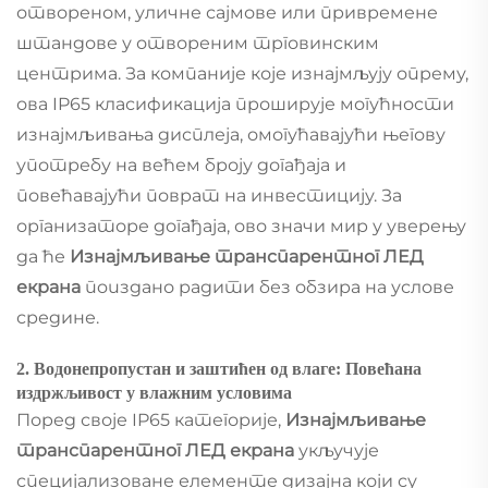
отвореном, уличне сајмове или привремене
штандове у отвореним трговинским
центрима. За компаније које изнајмљују опрему,
ова IP65 класификација проширује могућности
изнајмљивања дисплеја, омогућавајући његову
употребу на већем броју догађаја и
повећавајући поврат на инвестицију. За
организаторе догађаја, ово значи мир у уверењу
да ће
Изнајмљивање транспарентног ЛЕД
екрана
пouздано радити без обзира на услове
средине.
2. Водонепропустан и заштићен од влаге: Повећана
издржљивост у влажним условима
Поред своје IP65 категорије,
Изнајмљивање
транспарентног ЛЕД екрана
укључује
специјализоване елементе дизајна који су