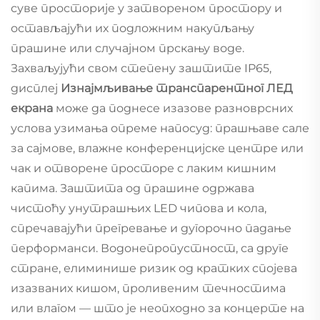
суве просторије у затвореном простору и
остављајући их подложним накупљању
прашине или случајном прскању воде.
Захваљујући свом степену заштите IP65,
дисплеј
Изнајмљивање транспарентног ЛЕД
екрана
може да поднесе изазове разноврсних
услова узимања опреме напосуд: прашњаве сале
за сајмове, влажне конференцијске центре или
чак и отворене просторе с лаким кишним
капима. Заштита од прашине одржава
чистоћу унутрашњих LED чипова и кола,
спречавајући прегревање и дугорочно падање
перформанси. Водонепропустност, са друге
стране, елиминише ризик од кратких спојева
изазваних кишом, проливеним течностима
или влагом — што је неопходно за концерте на