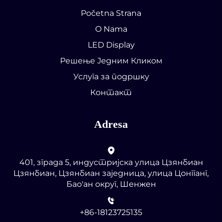
Početna Strana
O Nama
LED Display
Решење Једним Кликом
Услуга за подршку
Контакт
Adresa
401, зграда 5, индустријска улица Цзянбиан
Цзянбиан, Цзянбиан заједница, улица Цонгганг,
Бао'ан округ, Шенжен
+86-18123725135