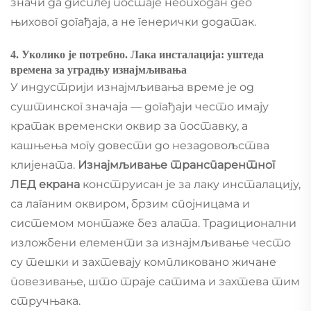
значи да дисплеј постаје неопходан део
њиховог догађаја, а не генерички додатак.
4. Уколико је потребно. Лака инсталација: уштеда
времена за уградњу изнајмљивања
У индустрији изнајмљивања време је од
суштинског значаја — догађаји често имају
кратак временски оквир за поставку, а
кашњења могу довести до незадовољства
клијената.
Изнајмљивање транспарентног
ЛЕД екрана
конструисан је за лаку инсталацију,
са лаганим оквиром, брзим спојницама и
системом монтаже без алата. Традиционални
изложбени елементи за изнајмљивање често
су тешки и захтевају компликовано жичане
повезивање, што траје сатима и захтева тим
стручњака.