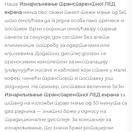
Наше
Изнајмљивање транспарентног ЛЕД
екрана
мења ово: сваки панел тежи мање од 5кг,
што омогућава да га једна особа лако пренесе и
постави. Брзи спојници омогућавају спајање
панела за секунде, док систем без алата
елиминише потребу за одвртачима или
клjuчевима. Додатно, дисплеј долази са
преносивим комплетом за инсталацију
(укључујући носаче и каблове) који стане у мали
кофер, чинећи транспорт и поставку још
згоднијим. На пример, поставка величине 5x3м
Изнајмљивање транспарентног ЛЕД екрана
за
штанд на изложби траје мање од 30 минута са
два радника — знатно брже у односу на
традиционалне дисплеје. За компаније за
изнајмљивање, то значи бржи ротацијски