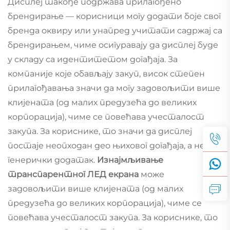
Дисплеј такође подржава прилагођено
брендирање — корисници могу додати боје свог
бренда оквиру или унапред учитати садржај са
брендирањем, чиме осигуравају да дисплеј буде
у складу са идентитетом догађаја. За
компаније које обављају закуп, висок степен
прилагођавања значи да могу задовољити више
клијената (од малих предузећа до великих
корпорација), чиме се повећава учесталост
закупа. За кориснике, то значи да дисплеј
постаје неопходан део њиховог догађаја, а не
генерички додатак.
Изнајмљивање
транспарентног ЛЕД екрана
може
задовољити више клијената (од малих
предузећа до великих корпорација), чиме се
повећава учесталост закупа. За кориснике, то