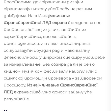
просторима, док ограничени дизајни
ограничавају њихову употребу на разним
догађајима. Наш
Изнајмљивање
транспарентног ЛЕД екрана
преодолева ове
препреке због својих јаких заштитних
карактеристика, високе степена
прилагодљивости и лаког инсталирања,
осигуравајући поуздан рад и максималну
флексибилност у широком спектру употребе
за изнајмљивање. Без обзира да ли је реч о
кишном музичком фестивалу напољу или о
стилској промоцији производа у затвореном
простору,
Изнајмљивање транспарентног
ЛЕД екрана
стабилно доноси запањујуће
резултате.