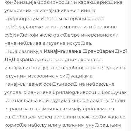
комбинација прозирности и карактеристика
усмерених на изнајмљивање чини га
предвиденим избором за организаторе
догађаја, фирме за изнајмљивање и пословне
субјекте који желе да створе имерсивна али
ненаметљива визуелна искуства.
Шта разликује
Изнајмљивање транспарентног
ЛЕД екрана
од стандардних екрана за
изнајмљивање јесте способност да се суочи са
кључним изазовима у ситуацијама
изнајмљивања: осетљивост на неповољне
услове, ограничена прилагодљивост и поступак
постављања који заузима много времена. Многи
екрани за изнајмљивање имају проблеме са
оштећењем услед воде или влажности када се
користе напољу или у влажним унутрашњим