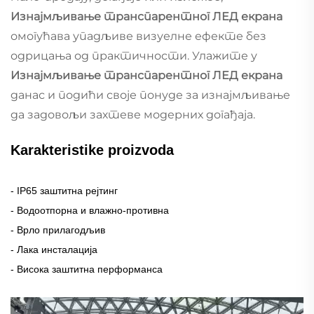
Изнајмљивање транспарентног ЛЕД екрана
омогућава упадљиве визуелне ефекте без
одрицања од практичности. Улажите у
Изнајмљивање транспарентног ЛЕД екрана
данас и подићи своје понуде за изнајмљивање
да задовољи захтеве модерних догађаја.
Karakteristike proizvoda
- IP65 заштитна рејтинг
- Водоотпорна и влажно-противна
- Врло прилагодљив
- Лака инсталација
- Висока заштитна перформанса