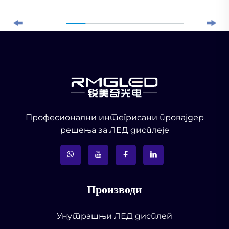
Професионални интегрисани провајдер
решења за ЛЕД дисплеје
Производи
Унутрашњи ЛЕД дисплей