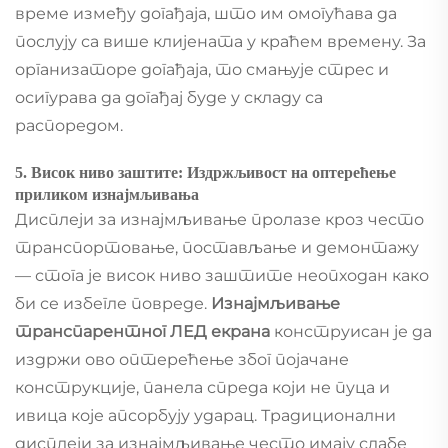
време између догађаја, што им омогућава да
послују са више клијената у краћем времену. За
организаторе догађаја, то смањује стрес и
осигурава да догађај буде у складу са
распоредом.
5. Висок ниво заштите: Издржљивост на оптерећење
приликом изнајмљивања
Дисплеји за изнајмљивање пролазе кроз често
транспортовање, постављање и демонтажу
— стога је висок ниво заштите неопходан како
би се избегле повреде.
Изнајмљивање
транспарентног ЛЕД екрана
конструисан је да
издржи ово оптерећење због појачане
конструкције, панела спреда који не пуца и
ивица које апсорбују ударац. Традиционални
дисплеји за изнајмљивање често имају слабе