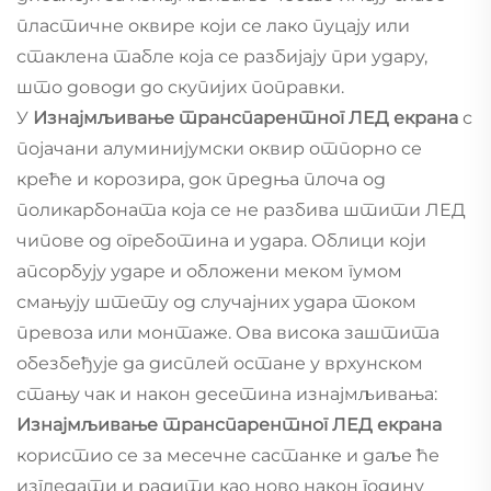
пластичне оквире који се лако пуцају или
стаклена табле која се разбијају при удару,
што доводи до скупијих поправки.
У
Изнајмљивање транспарентног ЛЕД екрана
с
појачани алуминијумски оквир отпорно се
креће и корозира, док предња плоча од
поликарбоната која се не разбива штити ЛЕД
чипове од огреботина и удара. Облици који
апсорбују ударе и обложени меком гумом
смањују штету од случајних удара током
превоза или монтаже. Ова висока заштита
обезбеђује да дисплей остане у врхунском
стању чак и након десетина изнајмљивања:
Изнајмљивање транспарентног ЛЕД екрана
користио се за месечне састанке и даље ће
изгледати и радити као ново након годину