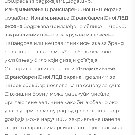
потреба за садржајем). Додатно,
Изнајмљивање транспарентног ЛЕД екрана
додатно,
Изнајмљивање транспарентног ЛЕД
екрана
подржава прилагођене облике — попут
закривљених панела за кружне изложбене
штандове или неправилних исечака за бренд
логотипе — што омогућава безпрекорно
уклапање у било који дизајн догађаја.
Ова прилагодљивост чини
Изнајмљивање
транспарентног ЛЕД екрана
идеалним за
широк спектар пословања на основу закупа:
тржишни бренд може да закупи дисплеј
прилагођене величине како би га обавио око
улаза у привремену радњу, док организатор
догађаја може наручити закривљене панеле
ради стварања имерсивног позадинског зида.