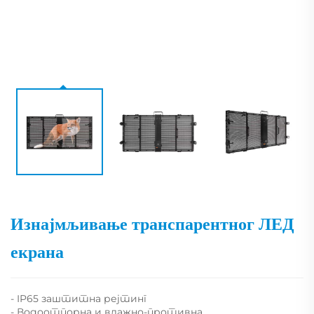
Изнајмљивање транспарентног ЛЕД
екрана
- IP65 заштитна рејтинг
- Водоотпорна и влажно-противна