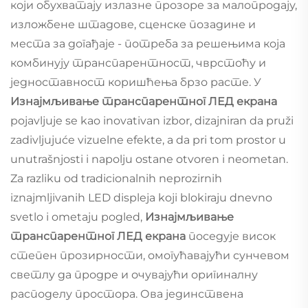
који обухватају излазне прозоре за малопродају,
изложбене штадове, сценске позадине и
места за догађаје - потреба за решењима која
комбинују транспарентност, чврстоћу и
једноставност коришћења брзо расте. У
Изнајмљивање транспарентног ЛЕД екрана
pojavljuje se kao inovativan izbor, dizajniran da pruži
zadivljujuće vizuelne efekte, a da pri tom prostor u
unutrašnjosti i napolju ostane otvoren i neometan.
Za razliku od tradicionalnih neprozirnih
iznajmljivanih LED displeja koji blokiraju dnevno
svetlo i ometaju pogled,
Изнајмљивање
транспарентног ЛЕД екрана
поседује висок
степен прозирности, омогућавајући сунчевом
светлу да продре и очувајући оригиналну
расподелу простора. Ова јединствена