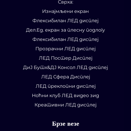
Сврха:
Изнајмљени екран
Флексибилан ЛЕД дисплеј
Дел.Ед. екран за плесну подлогу
Флексибилан ЛЕД дисплеј
Прозрачни ЛЕД дисплеј
ЛЕД Постер Дисплеј
ДиЈ Бутх&ДЈ Консол ЛЕД дисплеј
ЛЕД Сфера Дисплеј
ЛЕД преклопни дисплеј
Ноћни клуб ЛЕД видео зид
Креативни ЛЕД дисплеј
Брзе везе