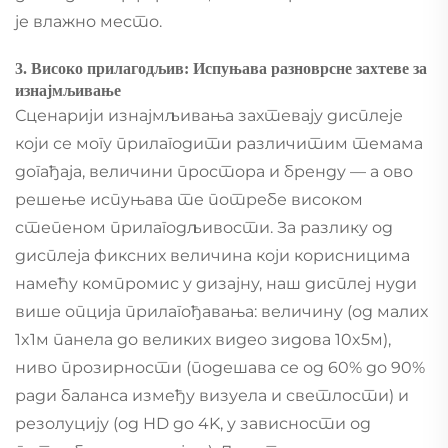
је влажно место.
3. Високо прилагодљив: Испуњава разноврсне захтеве за
изнајмљивање
Сценарији изнајмљивања захтевају дисплеје
који се могу прилагодити различитим темама
догађаја, величини простора и бренду — а ово
решење испуњава те потребе високом
степеном прилагодљивости. За разлику од
дисплеја фиксних величина који корисницима
намећу компромис у дизајну, наш дисплеј нуди
више опција прилагођавања: величину (од малих
1x1м панела до великих видео зидова 10x5м),
ниво прозирности (подешава се од 60% до 90%
ради баланса између визуела и светлости) и
резолуцију (од HD до 4K, у зависности од