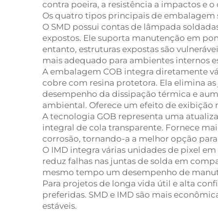
contra poeira, a resistência a impactos e 
Os quatro tipos principais de embalagem
O SMD possui contas de lâmpada soldada
expostos. Ele suporta manutenção em ponto
entanto, estruturas expostas são vulneráv
mais adequado para ambientes internos es
A embalagem COB integra diretamente vár
cobre com resina protetora. Ela elimina as
desempenho da dissipação térmica e aumen
ambiental. Oferece um efeito de exibição m
A tecnologia GOB representa uma atuali
integral de cola transparente. Fornece mai
corrosão, tornando-a a melhor opção para c
O IMD integra várias unidades de pixel em
reduz falhas nas juntas de solda em com
mesmo tempo um desempenho de manute
Para projetos de longa vida útil e alta con
preferidas. SMD e IMD são mais econômic
estáveis.