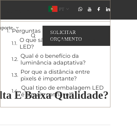
PT
Sumário
uporte
Perguntas Frequentes
SOLICITAR
ORÇAMENTO
O que são nits em uma tela
LED?
Qual é o benefício da
luminância adaptativa?
Por que a distância entre
pixels é importante?
Qual tipo de embalagem LED
lta E Baixa Qualidade?
é o mais confiável?