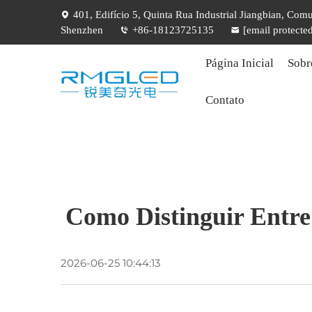
401, Edifício 5, Quinta Rua Industrial Jiangbian, Com
Shenzhen
+86-18123725135
[email protecte
Página Inicial
Sobr
Contato
Como Distinguir Entre
2026-06-25 10:44:13