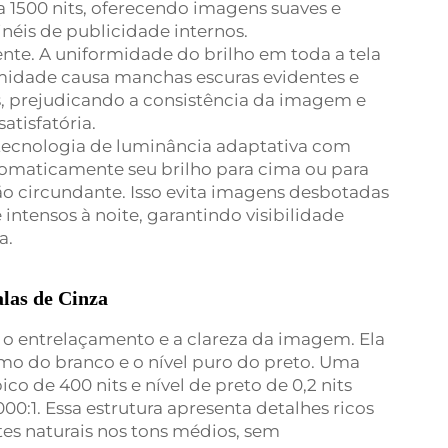
a 1500 nits, oferecendo imagens suaves e
inéis de publicidade internos.
nte. A uniformidade do brilho em toda a tela
idade causa manchas escuras evidentes e
, prejudicando a consistência da imagem e
atisfatória.
ecnologia de luminância adaptativa com
utomaticamente seu brilho para cima ou para
o circundante. Isso evita imagens desbotadas
 intensos à noite, garantindo visibilidade
a.
alas de Cinza
, o entrelaçamento e a clareza da imagem. Ela
imo do branco e o nível puro do preto. Uma
co de 400 nits e nível de preto de 0,2 nits
00:1. Essa estrutura apresenta detalhes ricos
tes naturais nos tons médios, sem