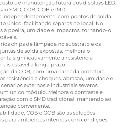
o custo de manutenção futura dos displays LED.
 são SMD, COB, GOB e IMD.
s independentemente, com pontos de solda
 único, facilitando reparos no local. No
eis à poeira, umidade e impactos, tornando-o
táveis.
ios chips de lâmpada no substrato e os
 juntas de solda expostas, melhora o
ta significativamente a resistência
ais estável a longo prazo.
zação da COB, com uma camada protetora
or resistência a choques, abrasão, umidade e
enários externos e industriais severos.
 um único módulo. Melhora o contraste e
paração com o SMD tradicional, mantendo ao
nção conveniente.
fiabilidade, COB e GOB são as soluções
as para ambientes internos com condições