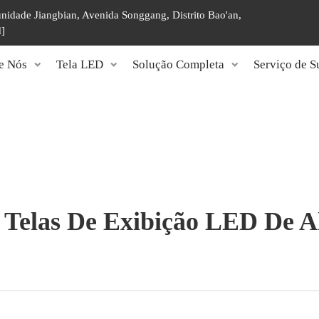
unidade Jiangbian, Avenida Songgang, Distrito Bao'an,
d]
e Nós
Tela LED
Solução Completa
Serviço de S
 Telas De Exibição LED De A