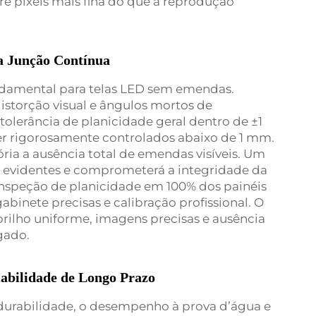
e pixels mais fina do que a reprodução
da Junção Contínua
undamental para telas LED sem emendas.
istorção visual e ângulos mortos de
tolerância de planicidade geral dentro de ±1
r rigorosamente controlados abaixo de 1 mm.
tória a ausência total de emendas visíveis. Um
s evidentes e comprometerá a integridade da
inspeção de planicidade em 100% dos painéis
abinete precisas e calibração profissional. O
brilho uniforme, imagens precisas e ausência
gado.
abilidade de Longo Prazo
urabilidade, o desempenho à prova d’água e