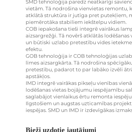
SMD tehnoloģija paredz neatkarīgi savien
vietām. Tā nodrošina vienvietas remontu, ka
atklātā struktūra ir jutīga pret putekļiem,
piemērotāka stabiliem iekštelpu vidiem.
COB iepakošana tieši integrē vairākus lamp
aizsargrežģi. Tā novērš atklātās lodēšanas 
un būtiski uzlabo pretestību vides ietekme
efektu.
GOB tehnoloģija ir COB tehnoloģijas uzla
līmes aizsargkārta. Tā nodrošina spēcīgāk
pretestību, padarot to par labāko izvēli āt
apstākļos.
IMD integrē vairākas pikseļu vienības vien
lodēšanas vietas bojājumu iespējamību sal
saglabājot vienlaikus ērtu remonta iespēju
Ilgstošiem un augstas uzticamības projek
iespējas. SMD un IMD ir izdevīgākas izmaks
Bieži uzdotie jautājumi