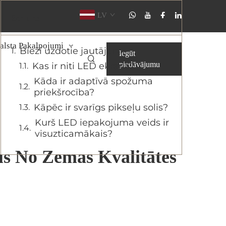
LV
Saturs
alsta Pakalpojumi
Bieži uzdotie jautājumi
Iegūt
piedāvājumu
Kas ir niti LED ekrānā?
Kāda ir adaptīvā spožuma
priekšrocība?
Kāpēc ir svarīgs pikseļu solis?
Kurš LED iepakojuma veids ir
visuzticamākais?
us No Zemas Kvalitātes