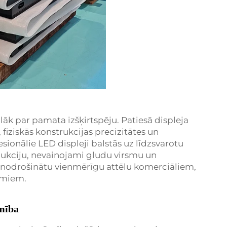
ālāk par pamata izšķirtspēju. Patiesā displeja
, fiziskās konstrukcijas precizitātes un
esionālie LED displeji balstās uz līdzsvarotu
ukciju, nevainojami gludu virsmu un
 nodrošinātu vienmērīgu attēlu komerciāliem,
umiem.
mība