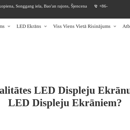
 kopiena, Songgang iela, Bao'an rajons, Šjencena
+86-
ms
LED Ekrāns
Viss Viens Vietā Risinājums
Atb
alitātes LED Displeju Ekrān
LED Displeju Ekrāniem?