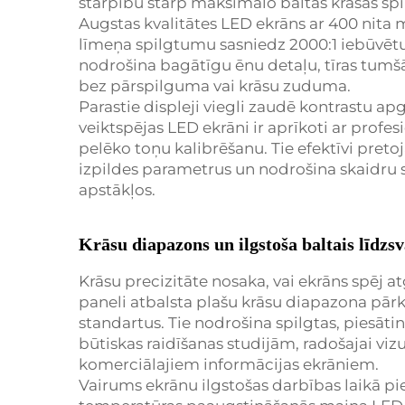
starpību starp maksimālo baltās krāsas sp
Augstas kvalitātes LED ekrāns ar 400 nita
līmeņa spilgtumu sasniedz 2000:1 iebūvētu 
nodrošina bagātīgu ēnu detaļu, tīras tumš
bez pārspilguma vai krāsu zuduma.
Parastie displeji viegli zaudē kontrastu 
veiktspējas LED ekrāni ir aprīkoti ar prof
pelēko toņu kalibrēšanu. Tie efektīvi preto
izpildes parametrus un nodrošina skaidru
apstākļos.
Krāsu diapazons un ilgstoša baltais līdzs
Krāsu precizitāte nosaka, vai ekrāns spēj at
paneli atbalsta plašu krāsu diapazona pār
standartus. Tie nodrošina spilgtas, piesātin
būtiskas raidīšanas studijām, radošajai viz
komerciālajiem informācijas ekrāniem.
Vairums ekrānu ilgstošas darbības laikā pi