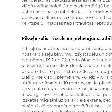
temperatūras paaugstināšanās maina LED k
zilīgā ekrāna nokrāsā un nevienmērīgā balt
sistēmas izmanto intelektuālus termiskās 
punktus reāllaikā visā ekrānā, novēršot kr
veiktspēju ilgstošas nepārtrauktas reproduk
Pikseļu solis – izvēle un pielietojuma atbi
Pikseļu solis attiecas uz attālumu starp b
nosaka pikseļu blīvumu, izšķirtspēju un op
piemēram, P1,2 un P2, nodrošina ļoti augstu
rakstzīmes un smalkas detaļas, kas ir ideāli
uzraudzības telpās, izstāžu zālēs un studiju
Lieli pikseļu soļi, piemēram, P6 līdz P10, 
attālums pārsniedz 10 metrus, un lielpikse
un vizuālo efektu, izvairoties no liekas au
Ir svarīgi nevērtēt ekrāna kvalitāti tikai pēc
izskatās miglaini uz pārāk liela ekrāna, be
ekrānu izvēle vienmēr ņem vērā pikseļu soli
prasa smalkāku pikseļu soli nekā parastai 