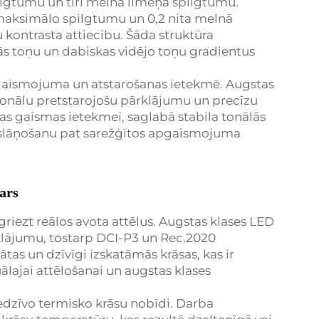
ilgtumu un tīri melnā līmeņa spilgtumu.
 maksimālo spilgtumu un 0,2 nita melnā
kontrasta attiecību. Šāda struktūra
ās toņu un dabiskas vidējo toņu gradientus
apgaismojuma un atstarošanas ietekmē. Augstas
esionālu pretstarojošu pārklājumu un precīzu
jas gaismas ietekmei, saglabā stabila tonālās
 slāņošanu pat sarežģītos apgaismojuma
vars
griezt reālos avota attēlus. Augstas klases LED
klājumu, tostarp DCI-P3 un Rec.2020
ātas un dzīvīgi izskatāmās krāsas, kas ir
uālajai attēlošanai un augstas klases
edzīvo termisko krāsu nobīdi. Darba