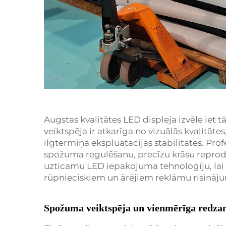
Augstas kvalitātes LED displeja izvēle iet t
veiktspēja ir atkarīga no vizuālās kvalitātes
ilgtermiņa ekspluatācijas stabilitātes. Prof
spožuma regulēšanu, precīzu krāsu reprod
uzticamu LED iepakojuma tehnoloģiju, lai
rūpnieciskiem un ārējiem reklāmu risināj
Spožuma veiktspēja un vienmērīga redza