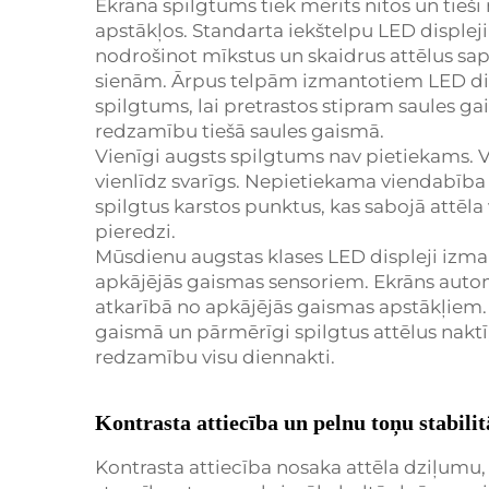
Ekrāna spilgtums tiek mērīts nitos un ti
apstākļos. Standarta iekštelpu LED displej
nodrošinot mīkstus un skaidrus attēlus sa
sienām. Ārpus telpām izmantotiem LED dis
spilgtums, lai pretrastos stipram saules 
redzamību tiešā saules gaismā.
Vienīgi augsts spilgtums nav pietiekams. V
vienlīdz svarīgs. Nepietiekama viendabī
spilgtus karstos punktus, kas sabojā attē
pieredzi.
Mūsdienu augstas klases LED displeji izm
apkājējās gaismas sensoriem. Ekrāns auto
atkarībā no apkājējās gaismas apstākļiem. 
gaismā un pārmērīgi spilgtus attēlus naktī
redzamību visu diennakti.
Kontrasta attiecība un pelnu toņu stabilit
Kontrasta attiecība nosaka attēla dziļumu,