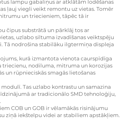
otus lampu gabaliņus ar atklātām lodēšanas
s ļauj viegli veikt remontu uz vietas. Tomēr
 mitrumu un triecieniem, tāpēc tā ir
u čipus substrātā un pārklāj tos ar
vietas, uzlabo siltuma izvadīšanas veiktspēju
i. Tā nodrošina stabilāku ilgtermiņa displeja
bojums, kurā izmantota vienota caurspīdīga
u triecienu, nodiluma, mitruma un korozijas
rās un rūpnieciskās smagās lietošanas
ā modulī. Tas uzlabo kontrastu un samazina
īdzinājumā ar tradicionālo SMD tehnoloģiju,
.
tiem COB un GOB ir vēlamākās risinājumu
u ziņā iekštelpu videi ar stabiliem apstākļiem.