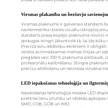
Virsmas plakanība un bezšuvju savienoju
Virsmas plaknums ir galvenais standarts b
nevienmērība izraisīs vizuālu izkropļojumu
standarts prasa kopējo plaknuma novirzi 
spraugas stingri jākontrolē tā, lai tās būt
Precīzā solu iekštelpu ekrāniem ir obligāti
veidos acīmredzamas melnas līnijas un sabo
piegādes veic 100 % plaknuma pārbaudi, iz
profesionālu kalibrēšanu. Stingra plaknu
precīzu attēlošanu un neizraisa vizuālus tr
LED iepakošanas tehnoloģija un ilgtermi
Iepakošanas tehnoloģija nosaka LED disple
prettriecienu izturību un vēlākās apkopes i
SMD, COB, GOB un IMD.