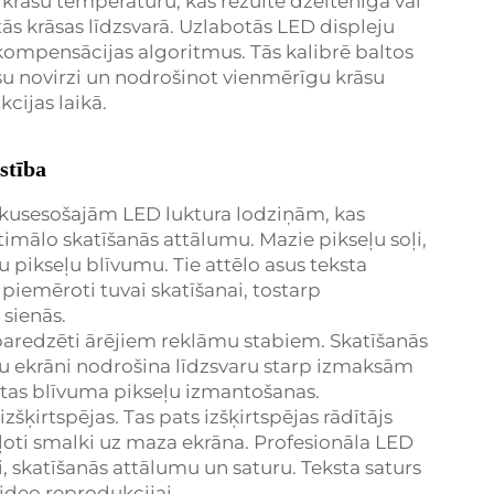
rāsu temperatūru, kas rezultē dzeltenīgā vai
ās krāsas līdzsvarā. Uzlabotās LED displeju
kompensācijas algoritmus. Tās kalibrē baltos
āsu novirzi un nodrošinot vienmērīgu krāsu
cijas laikā.
lstība
lakusesošajām LED luktura lodziņām, kas
timālo skatīšanās attālumu. Mazie pikseļu soļi,
 pikseļu blīvumu. Tie attēlo asus teksta
 piemēroti tuvai skatīšanai, tostarp
 sienās.
ir paredzēti ārējiem reklāmu stabiem. Skatīšanās
ļu ekrāni nodrošina līdzsvaru starp izmaksām
gstas blīvuma pikseļu izmantošanas.
 izšķirtspējas. Tas pats izšķirtspējas rādītājs
t ļoti smalki uz maza ekrāna. Profesionāla LED
, skatīšanās attālumu un saturu. Teksta saturs
video reprodukcijai.