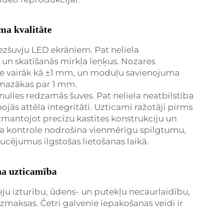
ma kvalitāte
ezšuvju LED ekrāniem. Pat neliela
 un skatīšanās mirkļa leņķus. Nozares
ne vairāk kā ±1 mm, un moduļu savienojuma
u mazākas par 1 mm.
 nulles redzamās šuves. Pat neliela neatbilstība
jās attēla integritāti. Uzticami ražotāji pirms
mantojot precīzu kastītes konstrukciju un
ma kontrole nodrošina vienmērīgu spilgtumu,
aucējumus ilgstošas lietošanas laikā.
ņa uzticamība
ju izturību, ūdens- un putekļu necaurlaidību,
zmaksas. Četri galvenie iepakošanas veidi ir