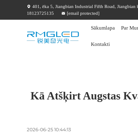
401, ēka 5, Jiangbian Industrial Fifth Road, Jiangbian
18123725135
[email protected]
Sākumlapa
Par Mu
Kontakti
Kā Atšķirt Augstas Kv
2026-06-25 10:44:13