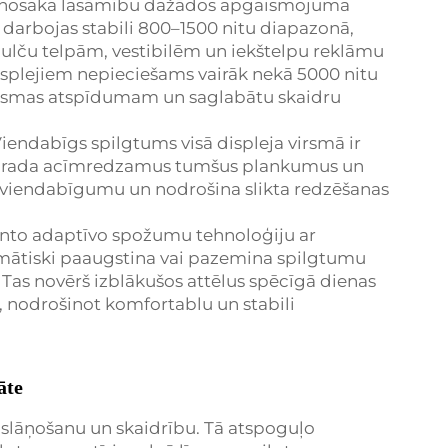
eši nosaka lasāmību dažādos apgaismojuma
i darbojas stabili 800–1500 nitu diapazonā,
pulču telpām, vestibilēm un iekštelpu reklāmu
plejiem nepieciešams vairāk nekā 5000 nitu
gaismas atspīdumam un saglabātu skaidru
iendabīgs spilgtums visā displeja virsmā ir
ba rada acīmredzamus tumšus plankumus un
la viendabīgumu un nodrošina slikta redzēšanas
anto adaptīvo spožumu tehnoloģiju ar
mātiski paaugstina vai pazemina spilgtumu
Tas novērš izblākušos attēlus spēcīgā dienas
, nodrošinot komfortablu un stabili
āte
 slāņošanu un skaidrību. Tā atspoguļo