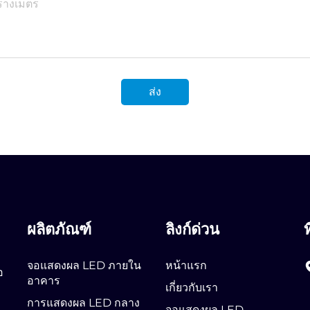
ส่ง
ผลิตภัณฑ์
ลิงก์ด่วน
ท
จอแสดงผล LED ภายใน
หน้าแรก
อ
อาคาร
เกี่ยวกับเรา
การแสดงผล LED กลาง
จอแสดงผล LED