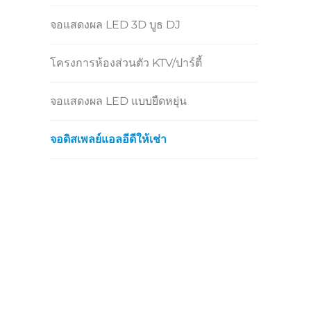
จอแสดงผล LED 3D บูธ DJ
โครงการห้องส่วนตัว KTV/ปาร์ตี้
จอแสดงผล LED แบบยืดหยุ่น
จอดิสเพลย์แอลอีดีให้เช่า