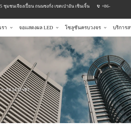
 ชุมชนเจียงเปี้ยน ถนนซงกั่ง เขตเป่าอัน เซินเจิ้น
+86-
บเรา
จอแสดงผล LED
โซลูชันครบวงจร
บริการส
>
จอ LED เช่า