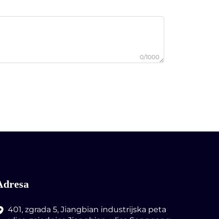
0/1000
Adresa
401, zgrada 5, Jiangbian industrijska peta