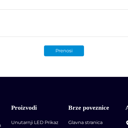
Prenosi
Proizvodi
Brze poveznice
Unutarnji LED Prikaz
Glavna stranica
n