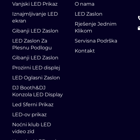
Vanjski LED Prikaz
O nama
Iznajmljivanje LED
LED Zaslon
ekran
Rješenje Jednim
Gibanji LED Zaslon
Klikom
LED Zaslon Za
Servisna Podrška
Plesnu Podlogu
Kontakt
Gibanji LED Zaslon
Prozirni LED displej
LED Oglasni Zaslon
DJ Booth&DJ
Konzola LED Display
Led Sferni Prikaz
LED-ov prikaz
Noćni klub LED
video zid