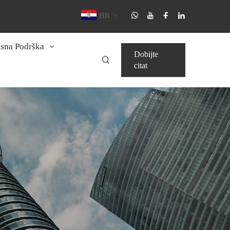
HR
isna Podrška
Dobijte
citat