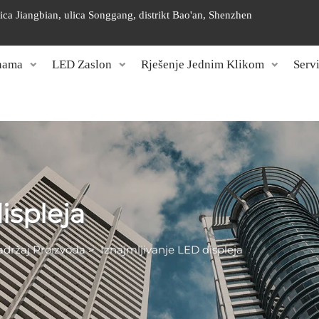
nica Jiangbian, ulica Songgang, distrikt Bao'an, Shenzhen
nama
LED Zaslon
Rješenje Jednim Klikom
Serv
ispleja
adržaj Proizvoda
>
Iznajmljivanje LED displeja