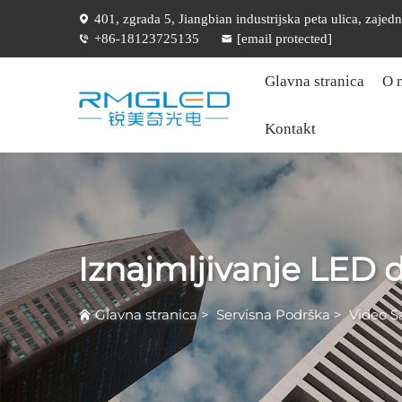
401, zgrada 5, Jiangbian industrijska peta ulica, zajed
+86-18123725135
[email protected]
Glavna stranica
O 
Kontakt
Iznajmljivanje LED d
Glavna stranica
>
Servisna Podrška
>
Video S