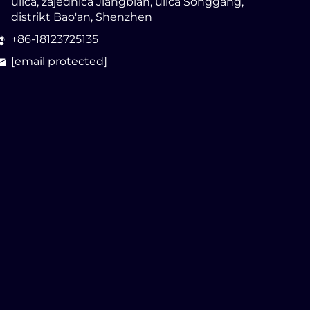
ulica, zajednica Jiangbian, ulica Songgang,
distrikt Bao'an, Shenzhen
+86-18123725135
[email protected]