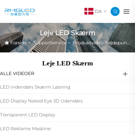
DA
Leje LED Skærm
Forside
>
Supportservice
>
Produktvideo-højdepunkter
Leje LED Skærm
ALLE VIDEOER
LED Indendørs Skærm Løsning
LED Display Naked Eye 3D Udendørs
Transparent LED Display
LED Reklame Maskine