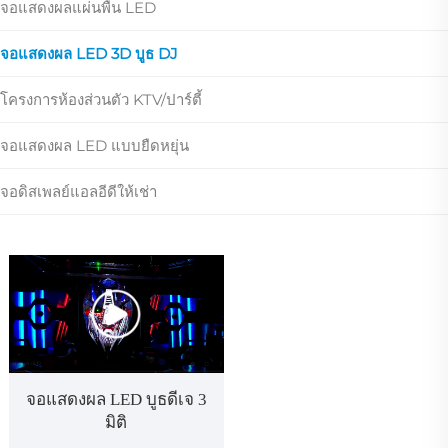
จอแสดงผลแผ่นพื้น LED
จอแสดงผล LED 3D บูธ DJ
โครงการห้องส่วนตัว KTV/ปาร์ตี้
จอแสดงผล LED แบบยืดหยุ่น
จอดิสเพลย์แอลอีดีให้เช่า
จอแสดงผล LED บูธดีเจ 3
มิติ