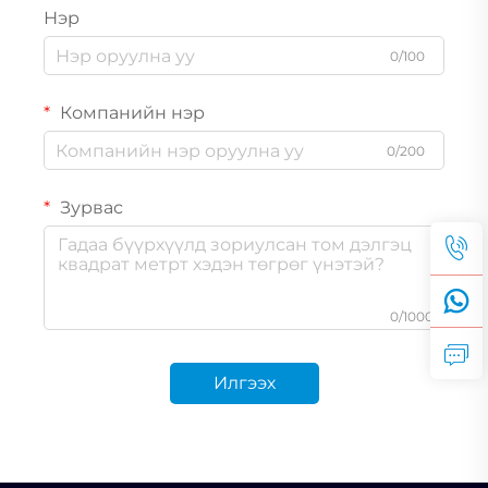
Нэр
0/100
Компанийн нэр
0/200
Зурвас
0/1000
Илгээх