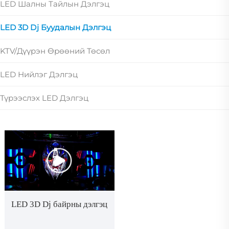
LED Шалны Тайлын Дэлгэц
LED 3D Dj Буудалын Дэлгэц
KTV/дүүрэн Өрөөний Төсөл
LED Нийлэг Дэлгэц
Түрээслэх LED Дэлгэц
LED 3D Dj байрны дэлгэц