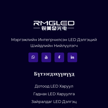
Мэргэжлийн Интегрчилсэн LED Дэлгэций
Шийдлийн Нийлүүлэгч
Бүтээгдэхүүнүүд
Дотоод LED Харуул
Гаднах LED Харуулга
Зайралдаг LED Дэлгэц