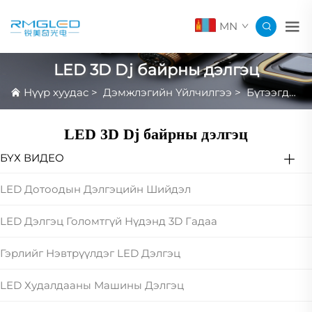
MN
LED 3D Dj байрны дэлгэц
Нүүр хуудас
>
Дэмжлэгийн Үйлчилгээ
>
Бүтээгдэхүүний Бичлэгийн Онцлог
LED 3D Dj байрны дэлгэц
БҮХ ВИДЕО
LED Дотоодын Дэлгэцийн Шийдэл
LED Дэлгэц Голомтгүй Нүдэнд 3D Гадаа
Гэрлийг Нэвтрүүлдэг LED Дэлгэц
LED Худалдааны Машины Дэлгэц