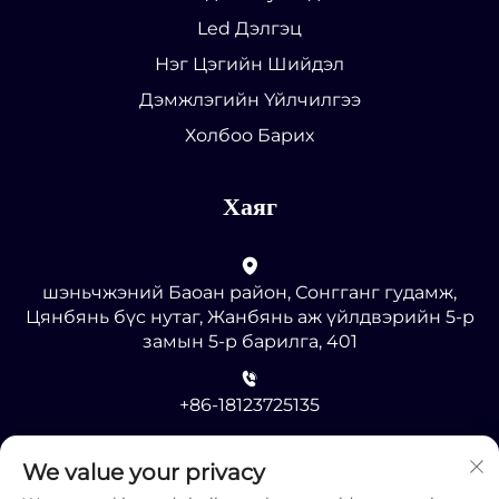
Led Дэлгэц
Нэг Цэгийн Шийдэл
Дэмжлэгийн Үйлчилгээ
Холбоо Барих
Хаяг
шэньчжэний Баоан район, Сонгганг гудамж,
Цянбянь бүс нутаг, Жанбянь аж үйлдвэрийн 5-р
замын 5-р барилга, 401
+86-18123725135
[email protected]
We value your privacy