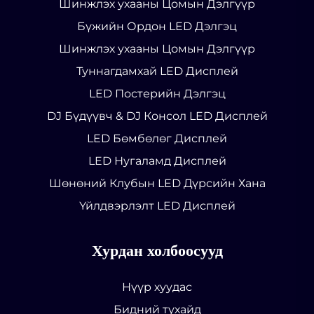
Шинжлэх ухааны Цомын Дэлгүүр
Бүжийн Ордон LED Дэлгэц
Шинжлэх ухааны Цомын Дэлгүүр
Туннагдамхай LED Дисплей
LED Постерийн Дэлгэц
DJ Бүдүүвч & DJ Консол LED Дисплей
LED Бөмбөлөг Дисплей
LED Нугаламд Дисплей
Шөнөний Клубын LED Дүрсийн Хана
Үйлдвэрлэлт LED Дисплей
Хурдан холбоосууд
Нүүр хуудас
Бидний тухайд