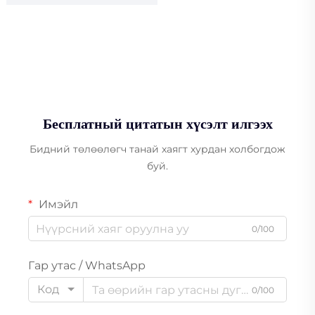
Бесплатный цитатын хүсэлт илгээх
Бидний төлөөлөгч танай хаягт хурдан холбогдож
буй.
Имэйл
0/100
Гар утас / WhatsApp
Код
0/100